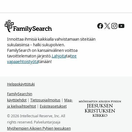
Innoittaa ihmisiä kaikkialla vahvistamaan siteitään
sukulaisiinsa – halki sukupolvien.
FamilySearch on kansainvälinen voittoa
tavoittelematon järjestö.
Lahjoita
tai
tee
vapaaehtoistyötä
tänään!
Helppokäyttötuki
FamilySearchin
käyttöehdot
|
Tietosuojailmoitus
|
Maa-
ja kielivaihtoehtot
|
Evästeasetukset
© 2026 Intellectual Reserve, Inc. All
rights reserved. Palveluntarjoaja
Myöhempien Aikojen Pyhien Jeesuksen