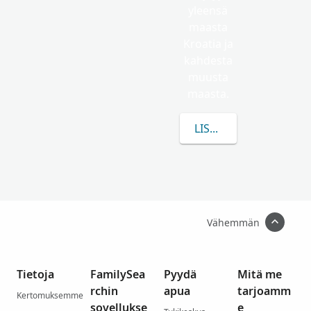
yleensä
maasta
Kroatia ja
kahdesta
muusta
maasta.
LISÄÄ TIETOA AIHEES
Vähemmän
Tietoja
FamilySea
Pyydä
Mitä me
rchin
apua
tarjoamm
Kertomuksemme
sovellukse
e