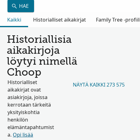
HAE
Kaikki
Historialliset aikakirjat
Family Tree -profiil
Historiallisia
aikakirjoja
löytyi nimellä
Choop
Historialliset
NÄYTÄ KAIKKI 273 575
aikakirjat ovat
asiakirjoja, joissa
kerrotaan tärkeitä
yksityiskohtia
henkilön
elämäntapahtumist
a.
Opi lisää