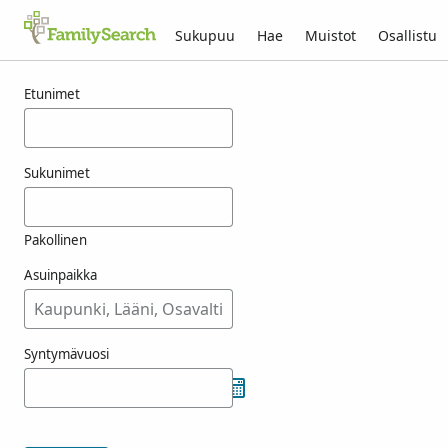
Sukupuu
Hae
Muistot
Osallistu
Tulokset nimelle choop
Etunimet
Sukunimet
Pakollinen
Asuinpaikka
Syntymävuosi