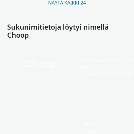
NÄYTÄ KAIKKI 24
Sukunimitietoja löytyi nimellä
Choop
https://edge.fscdn.org/as
Choop
icon-
medium.58305dded85682
Choop
löytyy