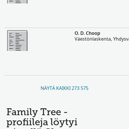
Enemmän
O. D. Choop
Väestönlaskenta, Yhdysva
NÄYTÄ KAIKKI 273 575
Family Tree -
profiileja löytyi