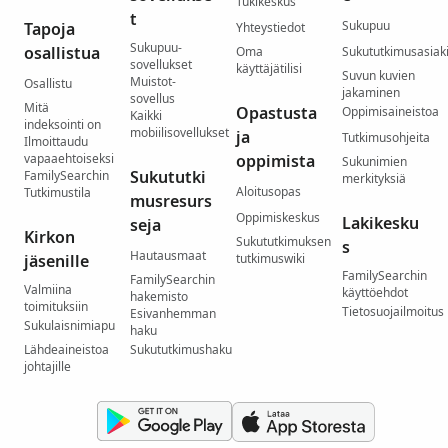
Tukikeskus
t
Sukupuu
Tapoja
Yhteystiedot
Sukupuu-
osallistua
Oma
Sukututkimusasiaki
sovellukset
käyttäjätilisi
Suvun kuvien
Muistot-
Osallistu
jakaminen
sovellus
Mitä
Opastusta
Oppimisaineistoa
Kaikki
indeksointi on
mobiilisovellukset
ja
Tutkimusohjeita
Ilmoittaudu
vapaaehtoiseksi
oppimista
Sukunimien
Sukututki
FamilySearchin
merkityksiä
Aloitusopas
Tutkimustila
musresurs
Oppimiskeskus
Lakikesku
seja
Kirkon
Sukututkimuksen
s
Hautausmaat
jäsenille
tutkimuswiki
FamilySearchin
FamilySearchin
Valmiina
käyttöehdot
hakemisto
toimituksiin
Tietosuojailmoitus
Esivanhemman
Sukulaisnimiapu
haku
Lähdeaineistoa
Sukututkimushaku
johtajille