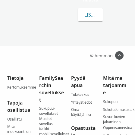
LISÄÄ TIETOA AIHEES
Vähemmän
Tietoja
FamilySea
Pyydä
Mitä me
rchin
apua
tarjoamm
Kertomuksemme
sovellukse
e
Tukikeskus
t
Sukupuu
Tapoja
Yhteystiedot
Sukupuu-
osallistua
Oma
Sukututkimusasiaki
sovellukset
käyttäjätilisi
Suvun kuvien
Muistot-
Osallistu
jakaminen
sovellus
Mitä
Opastusta
Oppimisaineistoa
Kaikki
indeksointi on
mobiilisovellukset