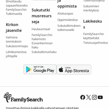
ja
Tutkimusohjeita
Ilmoittaudu
vapaaehtoiseksi
oppimista
Sukunimien
Sukututki
FamilySearchin
merkityksiä
Aloitusopas
Tutkimustila
musresurs
Oppimiskeskus
Lakikesku
seja
Kirkon
Sukututkimuksen
s
Hautausmaat
jäsenille
tutkimuswiki
FamilySearchin
FamilySearchin
Valmiina
käyttöehdot
hakemisto
toimituksiin
Tietosuojailmoitus
Esivanhemman
Sukulaisnimiapu
haku
Lähdeaineistoa
Sukututkimushaku
johtajille
Innoittaa ihmisiä kaikkialla vahvistamaan siteitään