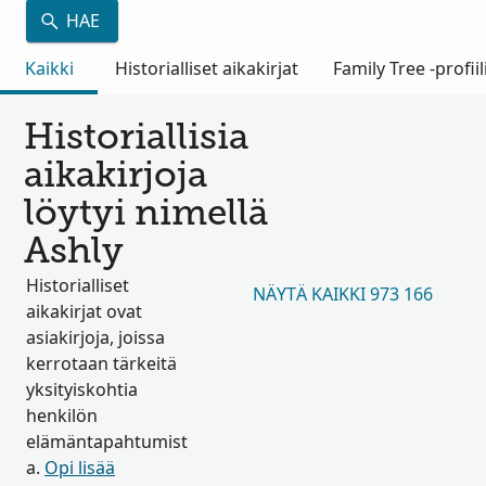
HAE
Kaikki
Historialliset aikakirjat
Family Tree -profiil
Historiallisia
aikakirjoja
löytyi nimellä
Ashly
Historialliset
NÄYTÄ KAIKKI 973 166
aikakirjat ovat
asiakirjoja, joissa
kerrotaan tärkeitä
yksityiskohtia
henkilön
elämäntapahtumist
a.
Opi lisää