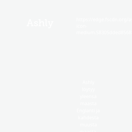
https://edge.fscdn.org/as
Ashly
icon-
medium.58305dded85682
Ashly
löytyy
yleensä
maasta
Englanti ja
kahdesta
muusta
maasta.