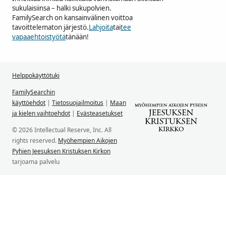
sukulaisiinsa – halki sukupolvien.
FamilySearch on kansainvälinen voittoa
tavoittelematon järjestö.
Lahjoita
tai
tee
vapaaehtoistyötä
tänään!
Helppokäyttötuki
FamilySearchin
käyttöehdot
|
Tietosuojailmoitus
|
Maan
ja kielen vaihtoehdot
|
Evästeasetukset
© 2026 Intellectual Reserve, Inc. All
rights reserved.
Myöhempien Aikojen
Pyhien Jeesuksen Kristuksen Kirkon
tarjoama palvelu