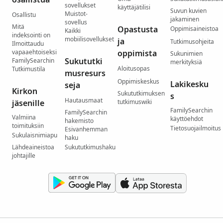
sovellukset
käyttäjätilisi
Suvun kuvien
Muistot-
Osallistu
jakaminen
sovellus
Mitä
Opastusta
Oppimisaineistoa
Kaikki
indeksointi on
mobiilisovellukset
ja
Tutkimusohjeita
Ilmoittaudu
vapaaehtoiseksi
oppimista
Sukunimien
Sukututki
FamilySearchin
merkityksiä
Aloitusopas
Tutkimustila
musresurs
Oppimiskeskus
Lakikesku
seja
Kirkon
Sukututkimuksen
s
Hautausmaat
jäsenille
tutkimuswiki
FamilySearchin
FamilySearchin
Valmiina
käyttöehdot
hakemisto
toimituksiin
Tietosuojailmoitus
Esivanhemman
Sukulaisnimiapu
haku
Lähdeaineistoa
Sukututkimushaku
johtajille