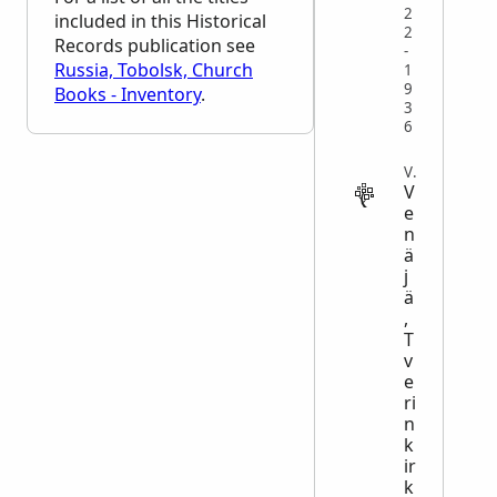
2
included in this Historical
2
Records publication see
-
Russia, Tobolsk, Church
1
9
Books - Inventory
.
3
6
VITAL
V
e
n
ä
j
ä
,
T
v
e
ri
n
k
ir
k