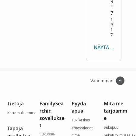
9
1
7
1
9
1
7
NÄYTÄ KAIKKI
Vähemmän
Tietoja
FamilySea
Pyydä
Mitä me
rchin
apua
tarjoamm
Kertomuksemme
sovellukse
e
Tukikeskus
t
Sukupuu
Tapoja
Yhteystiedot
Sukupuu-
osallistua
Oma
Sukututkimusasiaki