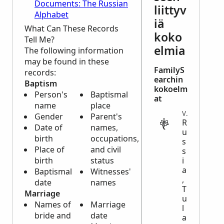
Documents: The Russian
liittyv
Alphabet
iä
What Can These Records
koko
Tell Me?
elmia
The following information
may be found in these
FamilyS
records:
earchin
Baptism
kokoelm
Person's
Baptismal
at
name
place
VITAL
Gender
Parent's
R
Date of
names,
u
birth
occupations,
s
Place of
and civil
s
birth
status
i
a
Baptismal
Witnesses'
,
date
names
T
Marriage
u
Names of
Marriage
l
bride and
date
a