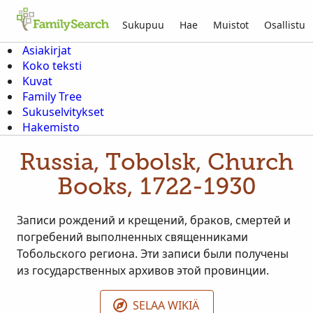
Sukupuu
Hae
Muistot
Osallistu
Asiakirjat
Koko teksti
Kuvat
Family Tree
Sukuselvitykset
Hakemisto
Russia, Tobolsk, Church
Books, 1722-1930
Записи рождений и крещений, браков, смертей и
погребений выполненных священниками
Тобольского региона. Эти записи были получены
из государственных архивов этой провинции.
SELAA WIKIÄ