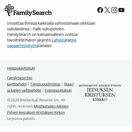
Innoittaa ihmisiä kaikkialla vahvistamaan siteitään
sukulaisiinsa – halki sukupolvien.
FamilySearch on kansainvälinen voittoa
tavoittelematon järjestö.
Lahjoita
tai
tee
vapaaehtoistyötä
tänään!
Helppokäyttötuki
FamilySearchin
käyttöehdot
|
Tietosuojailmoitus
|
Maan
ja kielen vaihtoehdot
|
Evästeasetukset
© 2026 Intellectual Reserve, Inc. All
rights reserved.
Myöhempien Aikojen
Pyhien Jeesuksen Kristuksen Kirkon
tarjoama palvelu