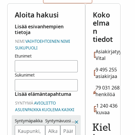
Aloita hakusi
Koko
elma
Lisää esivanhempien
n
tietoja
tiedot
NIMI
VAIHTOEHTOINEN NIMI
SUKUPUOLI
Asiakirjatyyppi:
Etunimet
Vital
9 495 255
Sukunimet
asiakirjaa
79 031 268
Lisää elämäntapahtuma
henkilöä
SYNTYMÄ
AVIOLIITTO
1 240 436
ASUINPAIKKA
KUOLEMA
KAIKKI
kuvaa
Syntymäpaikka
Syntymävuosi (aikaväli)
Kiel