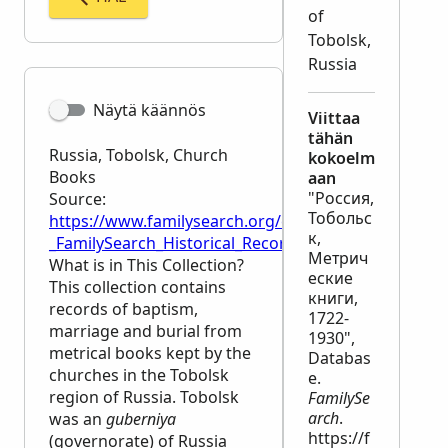
of
Tobolsk,
Russia
Näytä käännös
Viittaa
tähän
Russia, Tobolsk, Church
kokoelm
Books
aan
"Россия,
Source:
Тобольс
https://www.familysearch.org/en/wiki/Russia,_Tobo
к,
_FamilySearch_Historical_Records
Метрич
What is in This Collection?
еские
This collection contains
книги,
records of baptism,
1722-
marriage and burial from
1930",
metrical books kept by the
Databas
churches in the Tobolsk
e.
region of Russia. Tobolsk
FamilySe
arch
.
was an
guberniya
https://f
(governorate) of Russia