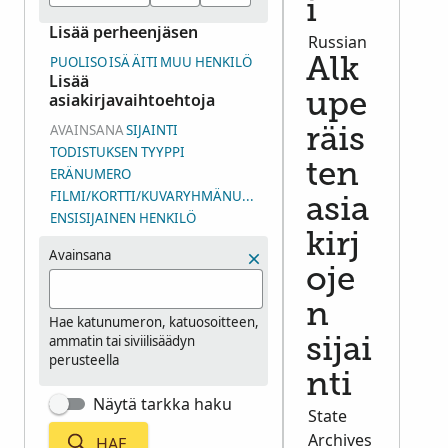
i
Lisää perheenjäsen
Russian
PUOLISO
ISÄ
ÄITI
MUU HENKILÖ
Alk
Lisää
asiakirjavaihtoehtoja
upe
AVAINSANA
SIJAINTI
räis
TODISTUKSEN TYYPPI
ten
ERÄNUMERO
FILMI/KORTTI/KUVARYHMÄNUMERO (DGS)
asia
ENSISIJAINEN HENKILÖ
kirj
Avainsana
oje
n
Hae katunumeron, katuosoitteen,
ammatin tai siviilisäädyn
sijai
perusteella
nti
Näytä tarkka haku
State
Archives
HAE