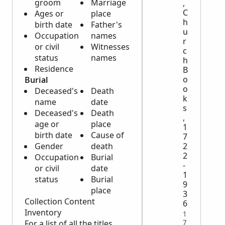
groom
Marriage
,
C
Ages or
place
h
birth date
Father's
u
Occupation
names
r
or civil
Witnesses
c
status
names
h
Residence
B
o
Burial
o
Deceased's
Death
k
name
date
s
Deceased's
Death
,
age or
place
1
birth date
Cause of
7
Gender
death
2
2
Occupation
Burial
-
or civil
date
1
status
Burial
9
place
3
Collection Content
6
Inventory
1
7
For a list of all the titles