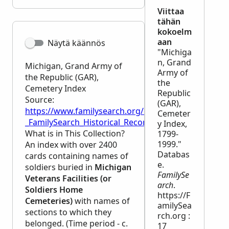
Viittaa
tähän
kokoelm
aan
Näytä käännös
"Michiga
n, Grand
Michigan, Grand Army of
Army of
the Republic (GAR),
the
Cemetery Index
Republic
Source:
(GAR),
https://www.familysearch.org/en/wiki/Michigan,_G
Cemeter
_FamilySearch_Historical_Records
y Index,
What is in This Collection?
1799-
1999."
An index with over 2400
Databas
cards containing names of
e.
soldiers buried in
Michigan
FamilySe
Veterans Facilities (or
arch
.
Soldiers Home
https://F
Cemeteries)
with names of
amilySea
sections to which they
rch.org :
belonged. (Time period - c.
17