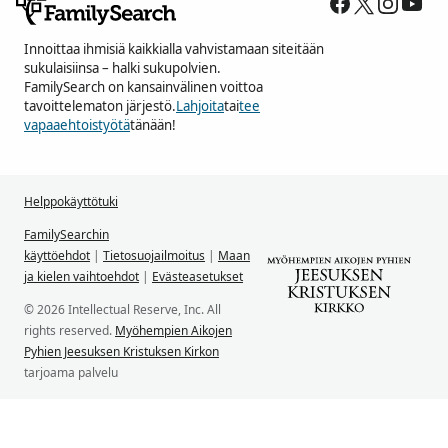
Innoittaa ihmisiä kaikkialla vahvistamaan siteitään
sukulaisiinsa – halki sukupolvien.
FamilySearch on kansainvälinen voittoa
tavoittelematon järjestö.
Lahjoita
tai
tee
vapaaehtoistyötä
tänään!
Helppokäyttötuki
FamilySearchin
käyttöehdot
|
Tietosuojailmoitus
|
Maan
ja kielen vaihtoehdot
|
Evästeasetukset
© 2026 Intellectual Reserve, Inc. All
rights reserved.
Myöhempien Aikojen
Pyhien Jeesuksen Kristuksen Kirkon
tarjoama palvelu