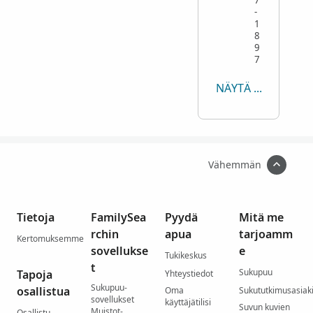
-
1
8
9
7
NÄYTÄ KAIKKI
Vähemmän
Tietoja
FamilySea
Pyydä
Mitä me
rchin
apua
tarjoamm
Kertomuksemme
sovellukse
e
Tukikeskus
t
Sukupuu
Tapoja
Yhteystiedot
Sukupuu-
osallistua
Oma
Sukututkimusasiaki
sovellukset
käyttäjätilisi
Suvun kuvien
Muistot-
Osallistu