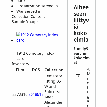
Rank
Organization served in
Aihee
War served in
seen
Collection Content
liittyv
Sample Images
iä
koko
elmia
FamilyS
1912 Cemetery index
earchin
kokoelm
card
at
Inventory
Film
DGS
Collection
VITAL
M
Cemetery
i
listing, A-
c
W and
h
Soldiers:
i
2372316
8618615
g
Abar,
a
Alexander
n