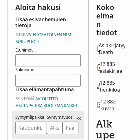
Aloita hakusi
Koko
elma
Lisää esivanhempien
n
tietoja
tiedot
NIMI
VAIHTOEHTOINEN NIMI
SUKUPUOLI
Asiakirjatyyppi:
Etunimet
Death
12 885
Sukunimet
asiakirjaa
12 885
Lisää elämäntapahtuma
henkilöä
SYNTYMÄ
AVIOLIITTO
12 882
ASUINPAIKKA
KUOLEMA
KAIKKI
kuvaa
Syntymäpaikka
Syntymävuosi (aikaväli)
Alk
upe