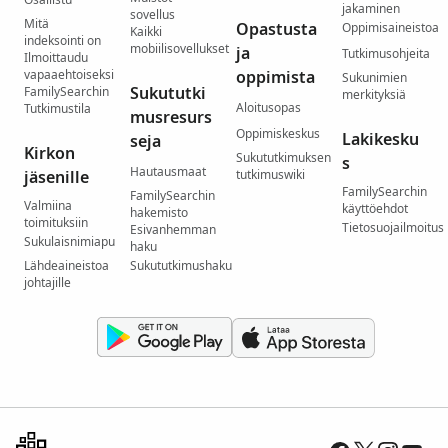
jakaminen
sovellus
Mitä
Opastusta
Oppimisaineistoa
Kaikki
indeksointi on
mobiilisovellukset
ja
Tutkimusohjeita
Ilmoittaudu
vapaaehtoiseksi
oppimista
Sukunimien
Sukututki
FamilySearchin
merkityksiä
Aloitusopas
Tutkimustila
musresurs
Oppimiskeskus
Lakikesku
seja
Kirkon
Sukututkimuksen
s
Hautausmaat
jäsenille
tutkimuswiki
FamilySearchin
FamilySearchin
Valmiina
käyttöehdot
hakemisto
toimituksiin
Tietosuojailmoitus
Esivanhemman
Sukulaisnimiapu
haku
Lähdeaineistoa
Sukututkimushaku
johtajille