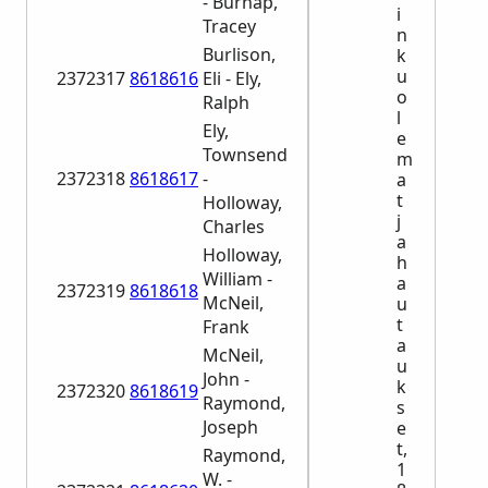
- Burnap,
i
Tracey
n
Burlison,
k
u
2372317
8618616
Eli - Ely,
o
Ralph
l
Ely,
e
Townsend
m
2372318
8618617
-
a
t
Holloway,
j
Charles
a
Holloway,
h
William -
a
2372319
8618618
McNeil,
u
t
Frank
a
McNeil,
u
John -
k
2372320
8618619
Raymond,
s
Joseph
e
t,
Raymond,
1
W. -