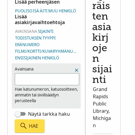
Lisää perheenjäsen
räis
PUOLISO
ISÄ
ÄITI
MUU HENKILÖ
ten
Lisää
asiakirjavaihtoehtoja
asia
AVAINSANA
SIJAINTI
kirj
TODISTUKSEN TYYPPI
ERÄNUMERO
oje
FILMI/KORTTI/KUVARYHMÄNUMERO (DGS)
n
ENSISIJAINEN HENKILÖ
sijai
Avainsana
nti
Grand
Hae katunumeron, katuosoitteen,
ammatin tai siviilisäädyn
Rapids
perusteella
Public
Library,
Näytä tarkka haku
Michiga
n
HAE