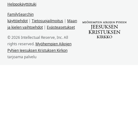
Helppokäyttötuki
FamilySearchin
käyttöehdot
|
Tietosuojailmoitus
|
Maan
ja kielen vaihtoehdot
|
Evästeasetukset
© 2026 Intellectual Reserve, Inc. All
rights reserved.
Myöhempien Aikojen
Pyhien Jeesuksen Kristuksen Kirkon
tarjoama palvelu