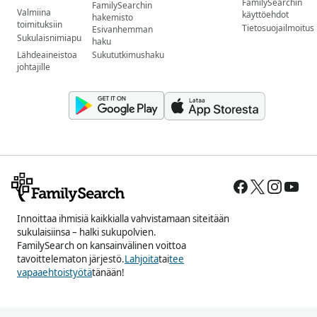
FamilySearchin
FamilySearchin
Valmiina
käyttöehdot
hakemisto
toimituksiin
Tietosuojailmoitus
Esivanhemman
Sukulaisnimiapu
haku
Lähdeaineistoa
Sukututkimushaku
johtajille
Innoittaa ihmisiä kaikkialla vahvistamaan siteitään
sukulaisiinsa – halki sukupolvien.
FamilySearch on kansainvälinen voittoa
tavoittelematon järjestö.
Lahjoita
tai
tee
vapaaehtoistyötä
tänään!