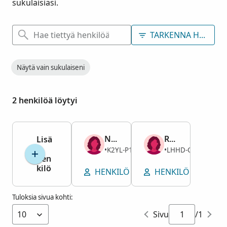
sukulaisiasi.
TARKENNA HAKUA
Näytä vain sukulaiseni
2 henkilöä löytyi
Narcissa Houston Christian
Rebecca Christian
Lisä
ä
Nainen
Nainen
K2YL-P1M
LHHD-GJX
1810–1880
•
1795–1877
•
hen
kilö
HENKILÖ
LISÄÄ HAUTAPAIKKA
HENKILÖ
LISÄÄ
Tuloksia sivua kohti:
Sivu
/1