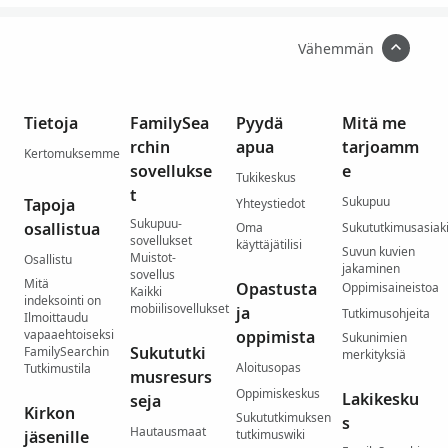
Vähemmän
Tietoja
FamilySea
Pyydä
Mitä me
rchin
apua
tarjoamm
Kertomuksemme
sovellukse
e
Tukikeskus
t
Sukupuu
Tapoja
Yhteystiedot
Sukupuu-
osallistua
Oma
Sukututkimusasiaki
sovellukset
käyttäjätilisi
Suvun kuvien
Muistot-
Osallistu
jakaminen
sovellus
Mitä
Opastusta
Oppimisaineistoa
Kaikki
indeksointi on
mobiilisovellukset
ja
Tutkimusohjeita
Ilmoittaudu
vapaaehtoiseksi
oppimista
Sukunimien
Sukututki
FamilySearchin
merkityksiä
Aloitusopas
Tutkimustila
musresurs
Oppimiskeskus
Lakikesku
seja
Kirkon
Sukututkimuksen
s
Hautausmaat
jäsenille
tutkimuswiki