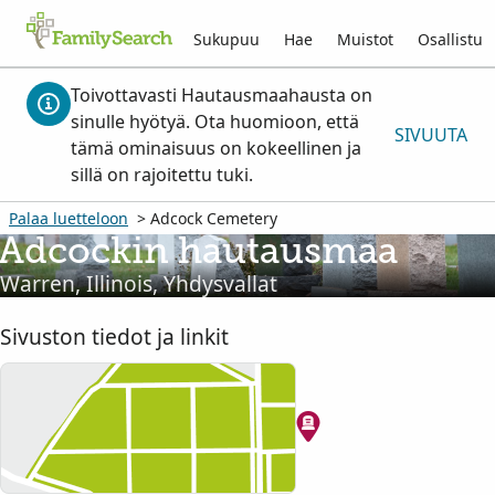
Sukupuu
Hae
Muistot
Osallistu
Toivottavasti Hautausmaahausta on
sinulle hyötyä. Ota huomioon, että
SIVUUTA
tämä ominaisuus on kokeellinen ja
sillä on rajoitettu tuki.
Palaa luetteloon
> Adcock Cemetery
Adcockin hautausmaa
Warren, Illinois, Yhdysvallat
Sivuston tiedot ja linkit