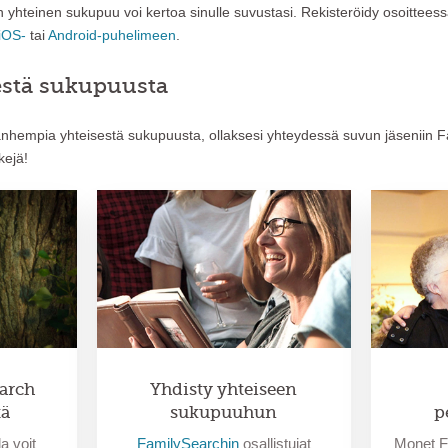
 yhteinen sukupuu voi kertoa sinulle suvustasi. Rekisteröidy osoittees
iOS-
tai
Android-puhelimeen
.
sestä sukupuusta
nhempia yhteisestä sukupuusta, ollaksesi yhteydessä suvun jäseniin F
kejä!
arch
Yhdisty yhteiseen
tä
sukupuuhun
p
a voit
FamilySearchin
osallistujat
Monet F