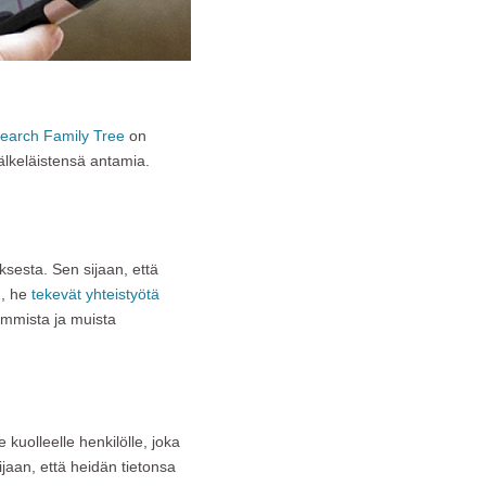
earch Family Tree
on
jälkeläistensä antamia.
esta. Sen sijaan, että
n, he
tekevät yhteistyötä
emmista ja muista
e kuolleelle henkilölle, joka
jaan, että heidän tietonsa