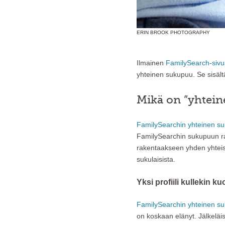
ERIN BROOK PHOTOGRAPHY
Ilmainen
FamilySearch-sivu
yhteinen sukupuu. Se sisältä
Mikä on ”yhtei
FamilySearchin yhteinen s
FamilySearchin sukupuun rak
rakentaakseen yhden yhteis
sukulaisista.
Yksi profiili kullekin ku
FamilySearchin yhteinen s
on koskaan elänyt. Jälkeläi