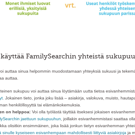
 käyttää FamilySearchin yhteistä sukupuu
oi auttaa sinua helpommin muodostamaan yhteyksiä sukuusi ja tekem
taa auttaa.
einen sukupuu voi auttaa sinua löytämään uutta tietoa esivanhemmist
yt
. Jokainen tieto, jonka joku lisää – asiakirja, valokuva, muisto, hautap
an henkilöllisyyttä tai elämänkokemuksia.
en on helppoa:
Voi olla työlästä täyttää itseksesi jokaisen esivanhemm
milySearchin jaettuun sukupuuhun
, joillakin esivanhemmistasi saattaa olla
ikka olisitkin ensimmäinen, joka lisää jonkun tietyn esivanhemman yht
ä sinulle kyseiseen esivanhempaan mahdollisesti liittyviä asiakirjoja
ja m