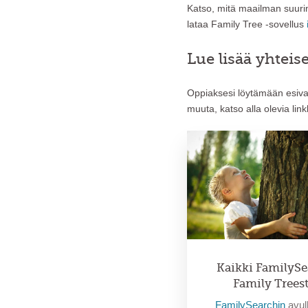
Katso, mitä maailman suurin
lataa Family Tree -sovellus
Lue lisää yhtei
Oppiaksesi löytämään esiva
muuta, katso alla olevia link
Kaikki FamilySe
Family Trees
FamilySearchin
avull