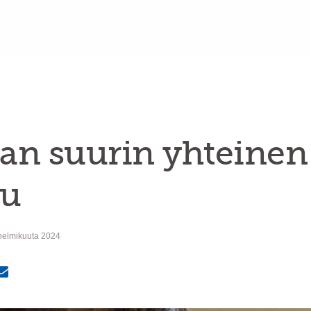
an suurin yhteinen
uu
helmikuuta 2024
MailText