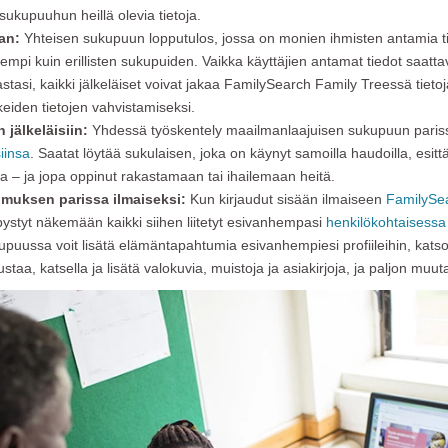
sukupuuhun heillä olevia tietoja.
an:
Yhteisen sukupuun lopputulos, jossa on monien ihmisten antamia tiet
empi kuin erillisten sukupuiden. Vaikka käyttäjien antamat tiedot saattava
tasi, kaikki jälkeläiset voivat jakaa FamilySearch Family Treessä tietoj
oikeiden tietojen vahvistamiseksi.
jälkeläisiin:
Yhdessä työskentely maailmanlaajuisen sukupuun parissa
iinsa
. Saatat löytää sukulaisen, joka on käynyt samoilla haudoilla, esi
 – ja jopa oppinut rakastamaan tai ihailemaan heitä.
imuksen parissa ilmaiseksi:
Kun kirjaudut sisään ilmaiseen
FamilySear
ystyt näkemään kaikki siihen liitetyt esivanhempasi
henkilökohtaisess
puussa voit lisätä elämäntapahtumia esivanhempiesi profiileihin, katsoa
taa, katsella ja lisätä valokuvia, muistoja ja asiakirjoja, ja paljon muut