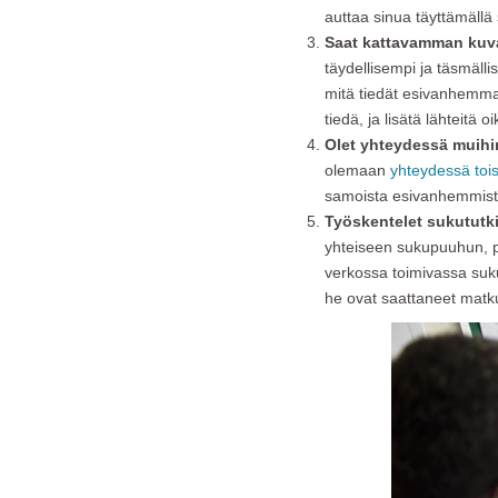
auttaa sinua täyttämällä 
Saat kattavamman kuv
täydellisempi ja täsmällis
mitä tiedät esivanhemmas
tiedä, ja lisätä lähteitä 
Olet yhteydessä muihin 
olemaan
yhteydessä tois
samoista esivanhemmista
Työskentelet sukututk
yhteiseen sukupuuhun, p
verkossa toimivassa suku
he ovat saattaneet matkus