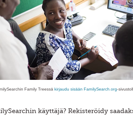
amilySearchin Family Treessä
kirjaudu sisään FamilySearch.org
-sivustol
lySearchin käyttäjä? Rekisteröidy saadak