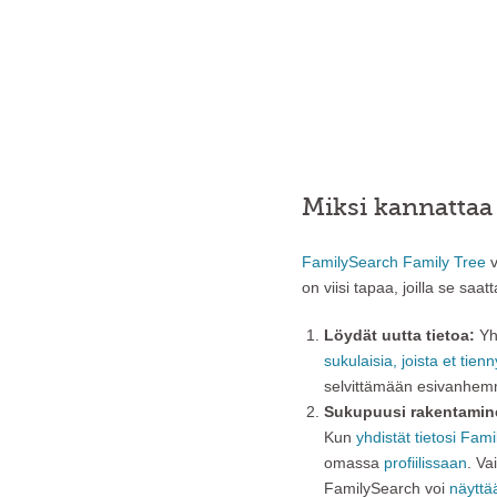
Miksi kannattaa
FamilySearch Family Tree
v
on viisi tapaa, joilla se saat
Löydät uutta tietoa:
Yht
sukulaisia, joista et tienn
selvittämään esivanhemm
Sukupuusi rakentamin
Kun
yhdistät tietosi Fa
omassa
profiilissaan
. Va
FamilySearch voi
näyttä