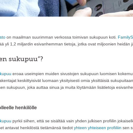
sto
on maailman suurimman verkossa toimivan sukupuun koti.
FamilyS
ä yli 1,2 miljardin esivanhemman tietoja, jotka ovat miljoonien heidän 
nen sukupuu”?
ukupuu
eroaa useimpien muiden sivustojen sukupuun luomisen kokemuks
entajat keskittyisivät luomaan yksityisesti omia yksittäisiä sukupuitaa
en sukupuun, joka auttaa sinua ja muita löytämään lisätietoja esivanh
olleelle henkilölle
ukupuu
pyrkii siihen, että se sisältää vain yhden julkisen profiilin jokaisell
set antavat henkilöstä tietämänsä tiedot
yhteen yhteiseen profiiliin
sen si