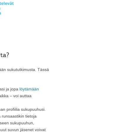
ta?
ään sukututkimusta. Tässä
asi ja jopa
löytämään
aikka – voi auttaa
an profiilia sukupuuhusi.
 runsaastikin tietoja
eiseen sukupuuhun,
uut suvun jäsenet voivat