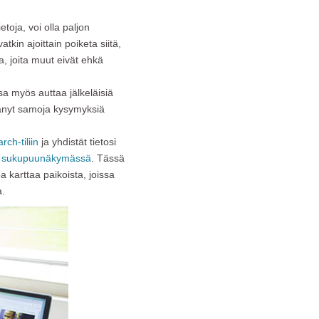
oja, voi olla paljon
tkin ajoittain poiketa siitä,
a, joita muut eivät ehkä
 myös auttaa jälkeläisiä
ttänyt samoja kysymyksiä
ch-tiliin
ja yhdistät tietosi
a sukupuunäkymässä
. Tässä
 karttaa paikoista, joissa
a.