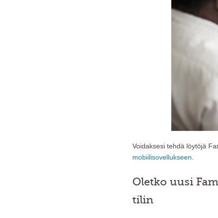
Voidaksesi tehdä löytöjä F
mobiilisovellukseen
.
Oletko uusi Fami
tilin