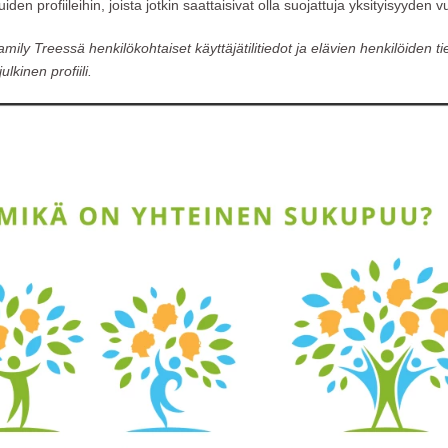
den profiileihin, joista jotkin saattaisivat olla suojattuja yksityisyyden v
y Treessä henkilökohtaiset käyttäjätilitiedot ja elävien henkilöiden tie
ulkinen profiili.