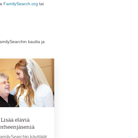
sa
FamilySearch.org
tai
amilySearchin kautta ja
Lisää eläviä
erheenjäseniä
amilySearchin käyttäjät