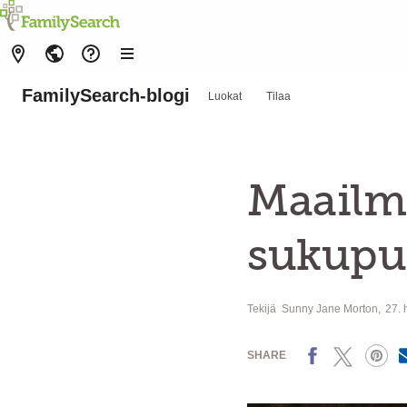
FamilySearch-blogi
Luokat
Tilaa
Maailm
sukup
Tekijä
Sunny Jane Morton
27. 
Facebook
X
Pinterest
SHARE