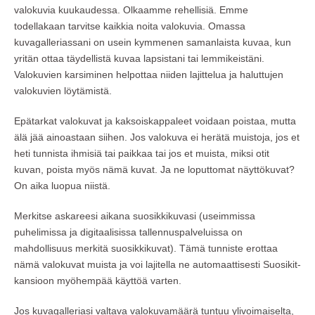
valokuvia kuukaudessa. Olkaamme rehellisiä. Emme
todellakaan tarvitse kaikkia noita valokuvia. Omassa
kuvagalleriassani on usein kymmenen samanlaista kuvaa, kun
yritän ottaa täydellistä kuvaa lapsistani tai lemmikeistäni.
Valokuvien karsiminen helpottaa niiden lajittelua ja haluttujen
valokuvien löytämistä.
Epätarkat valokuvat ja kaksoiskappaleet voidaan poistaa, mutta
älä jää ainoastaan siihen. Jos valokuva ei herätä muistoja, jos et
heti tunnista ihmisiä tai paikkaa tai jos et muista, miksi otit
kuvan, poista myös nämä kuvat. Ja ne loputtomat näyttökuvat?
On aika luopua niistä.
Merkitse askareesi aikana suosikkikuvasi (useimmissa
puhelimissa ja digitaalisissa tallennuspalveluissa on
mahdollisuus merkitä suosikkikuvat). Tämä tunniste erottaa
nämä valokuvat muista ja voi lajitella ne automaattisesti Suosikit-
kansioon myöhempää käyttöä varten.
Jos kuvagalleriasi valtava valokuvamäärä tuntuu ylivoimaiselta,