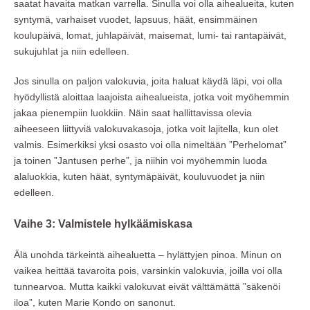
saatat havaita matkan varrella. Sinulla voi olla aihealueita, kuten
syntymä, varhaiset vuodet, lapsuus, häät, ensimmäinen
koulupäivä, lomat, juhlapäivät, maisemat, lumi- tai rantapäivät,
sukujuhlat ja niin edelleen.
Jos sinulla on paljon valokuvia, joita haluat käydä läpi, voi olla
hyödyllistä aloittaa laajoista aihealueista, jotka voit myöhemmin
jakaa pienempiin luokkiin. Näin saat hallittavissa olevia
aiheeseen liittyviä valokuvakasoja, jotka voit lajitella, kun olet
valmis. Esimerkiksi yksi osasto voi olla nimeltään ”Perhelomat”
ja toinen ”Jantusen perhe”, ja niihin voi myöhemmin luoda
alaluokkia, kuten häät, syntymäpäivät, kouluvuodet ja niin
edelleen.
Vaihe 3: Valmistele hylkäämiskasa
Älä unohda tärkeintä aihealuetta – hylättyjen pinoa. Minun on
vaikea heittää tavaroita pois, varsinkin valokuvia, joilla voi olla
tunnearvoa. Mutta kaikki valokuvat eivät välttämättä ”säkenöi
iloa”, kuten Marie Kondo on sanonut.