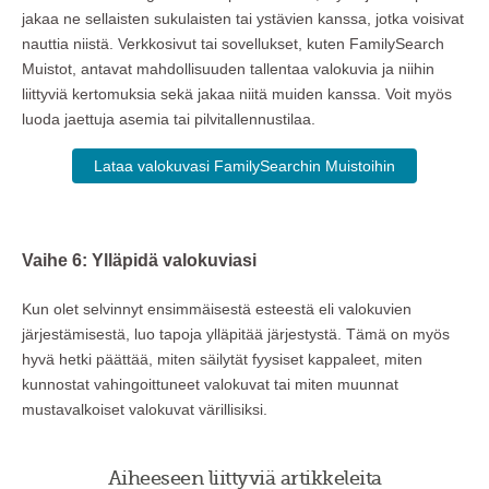
jakaa ne sellaisten sukulaisten tai ystävien kanssa, jotka voisivat
nauttia niistä. Verkkosivut tai sovellukset, kuten FamilySearch
Muistot, antavat mahdollisuuden tallentaa valokuvia ja niihin
liittyviä kertomuksia sekä jakaa niitä muiden kanssa. Voit myös
luoda jaettuja asemia tai pilvitallennustilaa.
Lataa valokuvasi FamilySearchin Muistoihin
Vaihe 6: Ylläpidä valokuviasi
Kun olet selvinnyt ensimmäisestä esteestä eli valokuvien
järjestämisestä, luo tapoja ylläpitää järjestystä. Tämä on myös
hyvä hetki päättää, miten säilytät fyysiset kappaleet, miten
kunnostat vahingoittuneet valokuvat tai miten muunnat
mustavalkoiset valokuvat värillisiksi.
Aiheeseen liittyviä artikkeleita