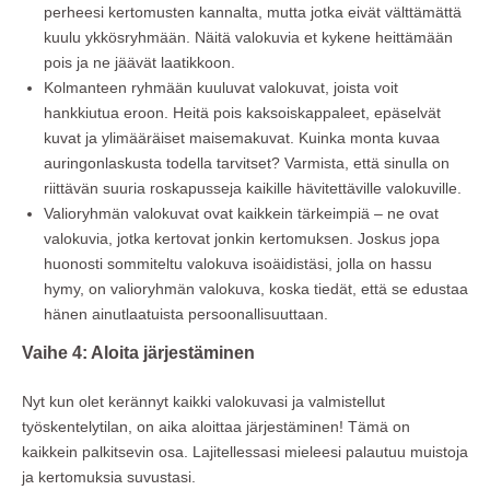
perheesi kertomusten kannalta, mutta jotka eivät välttämättä
kuulu ykkösryhmään. Näitä valokuvia et kykene heittämään
pois ja ne jäävät laatikkoon.
Kolmanteen ryhmään kuuluvat valokuvat, joista voit
hankkiutua eroon. Heitä pois kaksoiskappaleet, epäselvät
kuvat ja ylimääräiset maisemakuvat. Kuinka monta kuvaa
auringonlaskusta todella tarvitset? Varmista, että sinulla on
riittävän suuria roskapusseja kaikille hävitettäville valokuville.
Valioryhmän valokuvat ovat kaikkein tärkeimpiä – ne ovat
valokuvia, jotka kertovat jonkin kertomuksen. Joskus jopa
huonosti sommiteltu valokuva isoäidistäsi, jolla on hassu
hymy, on valioryhmän valokuva, koska tiedät, että se edustaa
hänen ainutlaatuista persoonallisuuttaan.
Vaihe 4: Aloita järjestäminen
Nyt kun olet kerännyt kaikki valokuvasi ja valmistellut
työskentelytilan, on aika aloittaa järjestäminen! Tämä on
kaikkein palkitsevin osa. Lajitellessasi mieleesi palautuu muistoja
ja kertomuksia suvustasi.