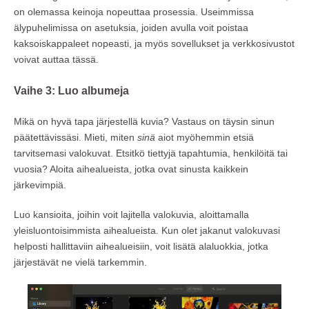
on olemassa keinoja nopeuttaa prosessia. Useimmissa
älypuhelimissa on asetuksia, joiden avulla voit poistaa
kaksoiskappaleet nopeasti, ja myös sovellukset ja verkkosivustot
voivat auttaa tässä.
Vaihe 3: Luo albumeja
Mikä on hyvä tapa järjestellä kuvia? Vastaus on täysin sinun
päätettävissäsi. Mieti, miten
sinä
aiot myöhemmin etsiä
tarvitsemasi valokuvat. Etsitkö tiettyjä tapahtumia, henkilöitä tai
vuosia? Aloita aihealueista, jotka ovat sinusta kaikkein
järkevimpiä.
Luo kansioita, joihin voit lajitella valokuvia, aloittamalla
yleisluontoisimmista aihealueista. Kun olet jakanut valokuvasi
helposti hallittaviin aihealueisiin, voit lisätä alaluokkia, jotka
järjestävät ne vielä tarkemmin.