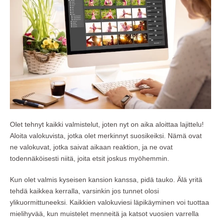
Olet tehnyt kaikki valmistelut, joten nyt on aika aloittaa lajittelu!
Aloita valokuvista, jotka olet merkinnyt suosikeiksi. Nämä ovat
ne valokuvat, jotka saivat aikaan reaktion, ja ne ovat
todennäköisesti niitä, joita etsit joskus myöhemmin.
Kun olet valmis kyseisen kansion kanssa, pidä tauko. Älä yritä
tehdä kaikkea kerralla, varsinkin jos tunnet olosi
ylikuormittuneeksi. Kaikkien valokuviesi läpikäyminen voi tuottaa
mielihyvää, kun muistelet menneitä ja katsot vuosien varrella