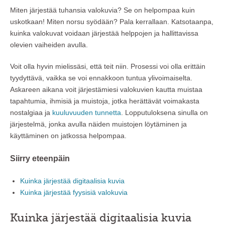
Miten järjestää tuhansia valokuvia? Se on helpompaa kuin
uskotkaan! Miten norsu syödään? Pala kerrallaan. Katsotaanpa,
kuinka valokuvat voidaan järjestää helppojen ja hallittavissa
olevien vaiheiden avulla.
Voit olla hyvin mielissäsi, että teit niin. Prosessi voi olla erittäin
tyydyttävä, vaikka se voi ennakkoon tuntua ylivoimaiselta.
Askareen aikana voit järjestämiesi valokuvien kautta muistaa
tapahtumia, ihmisiä ja muistoja, jotka herättävät voimakasta
nostalgiaa ja
kuuluvuuden tunnetta
. Lopputuloksena sinulla on
järjestelmä, jonka avulla näiden muistojen löytäminen ja
käyttäminen on jatkossa helpompaa.
Siirry eteenpäin
Kuinka järjestää digitaalisia kuvia
Kuinka järjestää fyysisiä valokuvia
Kuinka järjestää digitaalisia kuvia