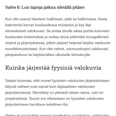
Vaihe 6: Luo tapoja jatkoa silmällä pitäen
Kun olet saanut tilanteen hallintaan, pidä se hallinnassa. Aseta
kalenteriisi kerran kuukaudessa muistutus ja käy läpi
viimeaikaiset valokuvasi. Se antaa sinulle aikaa pohtia kuluneen
kuukauden kokemuksia ja auttaa sinua pitämään kuvagalleriasi
siistinä ja järjestyksessä, jolloin pääset helposti käsiksi valokuviin
suosikkimuistoistasi. Kun olet valmis, varmuuskopioi valokuvasi
pilvipalveluun tai käyttämällesi ulkoiselle kiintolevylle.
Kuinka järjestää fyysisiä valokuvia
Saatat huomata, että monet fyysisten valokuvien järjestämiseen
liittyvät vaiheet ovat samat kuin digitaalisten valokuvien
järjestämisessä. Menettely on yleisesti ottaen sama, vain eri
ympäristössä. Suurin ero oikeastaan on fyysisten valokuvien
järjestämiseen tarvittava todellinen tila.
Vaikka et voi käyttää samoja sovelluksia ja työkaluja, valokuvien