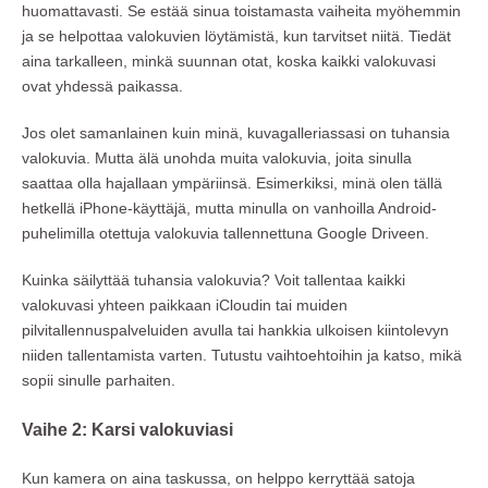
huomattavasti. Se estää sinua toistamasta vaiheita myöhemmin
ja se helpottaa valokuvien löytämistä, kun tarvitset niitä. Tiedät
aina tarkalleen, minkä suunnan otat, koska kaikki valokuvasi
ovat yhdessä paikassa.
Jos olet samanlainen kuin minä, kuvagalleriassasi on tuhansia
valokuvia. Mutta älä unohda muita valokuvia, joita sinulla
saattaa olla hajallaan ympäriinsä. Esimerkiksi, minä olen tällä
hetkellä iPhone-käyttäjä, mutta minulla on vanhoilla Android-
puhelimilla otettuja valokuvia tallennettuna Google Driveen.
Kuinka säilyttää tuhansia valokuvia? Voit tallentaa kaikki
valokuvasi yhteen paikkaan iCloudin tai muiden
pilvitallennuspalveluiden avulla tai hankkia ulkoisen kiintolevyn
niiden tallentamista varten. Tutustu vaihtoehtoihin ja katso, mikä
sopii sinulle parhaiten.
Vaihe 2: Karsi valokuviasi
Kun kamera on aina taskussa, on helppo kerryttää satoja