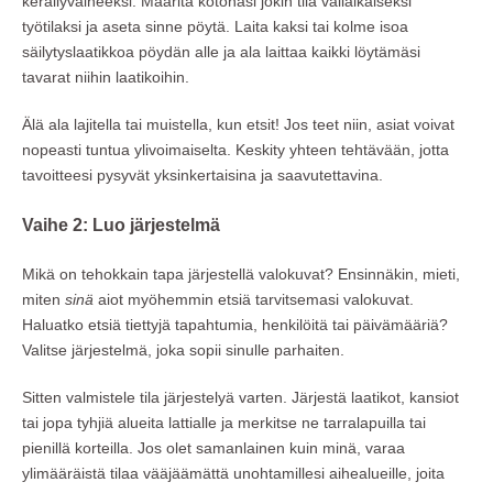
keräilyvaiheeksi. Määritä kotonasi jokin tila väliaikaiseksi
työtilaksi ja aseta sinne pöytä. Laita kaksi tai kolme isoa
säilytyslaatikkoa pöydän alle ja ala laittaa kaikki löytämäsi
tavarat niihin laatikoihin.
Älä ala lajitella tai muistella, kun etsit! Jos teet niin, asiat voivat
nopeasti tuntua ylivoimaiselta. Keskity yhteen tehtävään, jotta
tavoitteesi pysyvät yksinkertaisina ja saavutettavina.
Vaihe 2: Luo järjestelmä
Mikä on tehokkain tapa järjestellä valokuvat? Ensinnäkin, mieti,
miten
sinä
aiot myöhemmin etsiä tarvitsemasi valokuvat.
Haluatko etsiä tiettyjä tapahtumia, henkilöitä tai päivämääriä?
Valitse järjestelmä, joka sopii sinulle parhaiten.
Sitten valmistele tila järjestelyä varten. Järjestä laatikot, kansiot
tai jopa tyhjiä alueita lattialle ja merkitse ne tarralapuilla tai
pienillä korteilla. Jos olet samanlainen kuin minä, varaa
ylimääräistä tilaa vääjäämättä unohtamillesi aihealueille, joita