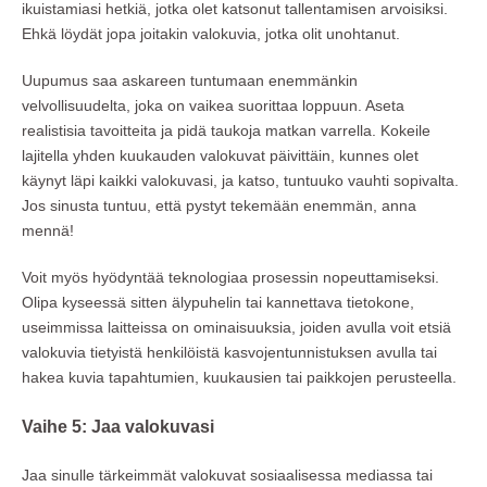
ikuistamiasi hetkiä, jotka olet katsonut tallentamisen arvoisiksi.
Ehkä löydät jopa joitakin valokuvia, jotka olit unohtanut.
Uupumus saa askareen tuntumaan enemmänkin
velvollisuudelta, joka on vaikea suorittaa loppuun. Aseta
realistisia tavoitteita ja pidä taukoja matkan varrella. Kokeile
lajitella yhden kuukauden valokuvat päivittäin, kunnes olet
käynyt läpi kaikki valokuvasi, ja katso, tuntuuko vauhti sopivalta.
Jos sinusta tuntuu, että pystyt tekemään enemmän, anna
mennä!
Voit myös hyödyntää teknologiaa prosessin nopeuttamiseksi.
Olipa kyseessä sitten älypuhelin tai kannettava tietokone,
useimmissa laitteissa on ominaisuuksia, joiden avulla voit etsiä
valokuvia tietyistä henkilöistä kasvojentunnistuksen avulla tai
hakea kuvia tapahtumien, kuukausien tai paikkojen perusteella.
Vaihe 5: Jaa valokuvasi
Jaa sinulle tärkeimmät valokuvat sosiaalisessa mediassa tai