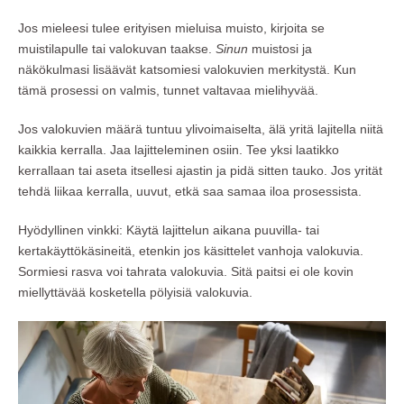
Jos mieleesi tulee erityisen mieluisa muisto, kirjoita se
muistilapulle tai valokuvan taakse.
Sinun
muistosi ja
näkökulmasi lisäävät katsomiesi valokuvien merkitystä. Kun
tämä prosessi on valmis, tunnet valtavaa mielihyvää.
Jos valokuvien määrä tuntuu ylivoimaiselta, älä yritä lajitella niitä
kaikkia kerralla. Jaa lajitteleminen osiin. Tee yksi laatikko
kerrallaan tai aseta itsellesi ajastin ja pidä sitten tauko. Jos yrität
tehdä liikaa kerralla, uuvut, etkä saa samaa iloa prosessista.
Hyödyllinen vinkki: Käytä lajittelun aikana puuvilla- tai
kertakäyttökäsineitä, etenkin jos käsittelet vanhoja valokuvia.
Sormiesi rasva voi tahrata valokuvia. Sitä paitsi ei ole kovin
miellyttävää kosketella pölyisiä valokuvia.