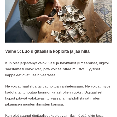
Vaihe 5: Luo digitaalisia kopioita ja jaa niitä
Kun olet järjestänyt valokuvasi ja hävittänyt ylimääräiset, digitoi
säästämäsi valokuvat, jotta voit säilyttää muistot. Fyysiset
kappaleet ovat usein vaarassa.
Ne voivat haalistua tai vaurioitua vanhetessaan. Ne voivat myös
kadota tai tuhoutua luonnonkatastrofien vuoksi. Digitaaliset
kopiot pitävät valokuvasi turvassa ja mahdollistavat niiden
jakamisen muiden ihmisten kanssa.
Kun olet saanut digitaaliset kopiot valmiiksi, löydä jokin tapa