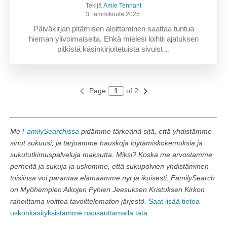
Tekijä
Amie Tennant
3. tammikuuta 2025
Päiväkirjan pitämisen aloittaminen saattaa tuntua
hieman ylivoimaiselta. Ehkä mielesi loihtii ajatuksen
pitkistä käsinkirjoitetuista sivuist…
Page
of 2
Me
FamilySearchissa
pidämme tärkeänä sitä, että yhdistämme
sinut sukuusi, ja tarjoamme hauskoja löytämiskokemuksia ja
sukututkimuspalveluja maksutta. Miksi? Koska me arvostamme
perheitä ja sukuja ja uskomme, että sukupolvien yhdistäminen
toisiinsa voi parantaa elämäämme nyt ja ikuisesti. FamilySearch
on Myöhempien Aikojen Pyhien Jeesuksen Kristuksen Kirkon
rahoittama voittoa tavoittelematon järjestö.
Saat lisää tietoa
uskonkäsityksistämme napsauttamalla tätä
.