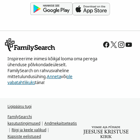
Inspireerime inimesi kõikjal looma oma perega
ühenduse põlvkondadeüleselt.
FamilySearch on rahvusvaheline
mittetulundusühing.
Anneta
või
ole
vabatahtlikuks
täna!
Ligipääsu tugi
FamilySearchi
kasutustingimused
|
Andmekaitseteatis
|
Riigi ja keele valikud
|
Küpsiste eelistused