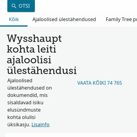
OTSI
Kõik
Ajaloolised ülestähendused
Family Tree pr
Wysshaupt
kohta leiti
ajaloolisi
ülestähendusi
Ajaloolised
VAATA KÕIKI 74 765
ülestähendused on
dokumendid, mis
sisaldavad isiku
elusündmuste
kohta olulisi
üksikasju.
Lisainfo