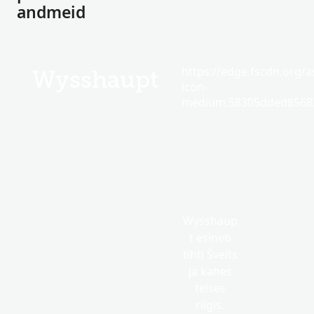
andmeid
https://edge.fscdn.org/as
Wysshaupt
icon-
medium.58305dded85682
Wysshaup
t esineb
tihti Šveits
ja kahes
teises
riigis.