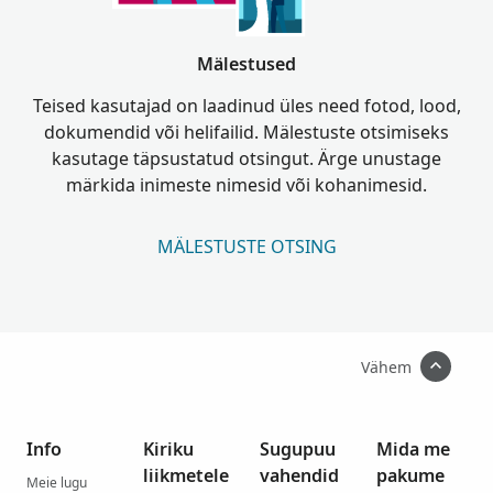
Mälestused
Teised kasutajad on laadinud üles need fotod, lood,
dokumendid või helifailid. Mälestuste otsimiseks
kasutage täpsustatud otsingut. Ärge unustage
märkida inimeste nimesid või kohanimesid.
MÄLESTUSTE OTSING
Vähem
Info
Kiriku
Sugupuu
Mida me
liikmetele
vahendid
pakume
Meie lugu