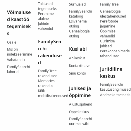
Talitused
Surnuaiad
Family Tree
tegemiseks
FamilySearchi
Genealoogia
Võimaluse
Perenime
kataloog
ülestähendused
d kaastöö
abiline
Esivanema
Perefotode
Juhtide
tegemisek
otsing
jagamine
vahendid
Genealoogia
Õppimise
s
otsing
vahendid
FamilySea
Uurimise
Osale
juhised
rchi
Küsi abi
Mis on
Perekonnanimede
indekseerimine
rakenduse
tähendused
Abikeskus
Vabatahtlik
d
Kontaktteave
FamilySearchi
Juriidiline
Family Tree
laborid
Sinu konto
keskus
rakendused
Memories
FamilySearchi
rakendus
Juhised ja
kasutustingimused
Kõik
õppimine
Andmekaitseteatis
mobiilirakendused
Alustusjuhend
Õppekeskus
FamilySearchi
uurimis-wiki