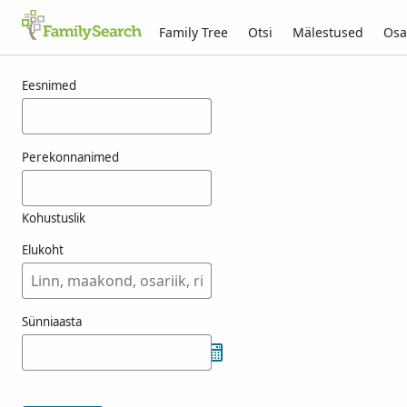
Family Tree
Otsi
Mälestused
Osa
Tulemused otsingule wysshaupt
Eesnimed
Perekonnanimed
Kohustuslik
Elukoht
Sünniaasta