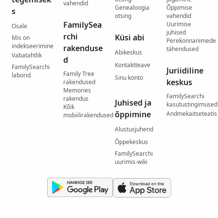
vahendid
Genealoogia
Õppimise
s
otsing
vahendid
FamilySea
Uurimise
Osale
juhised
rchi
Küsi abi
Mis on
Perekonnanimede
indekseerimine
rakenduse
tähendused
Abikeskus
Vabatahtlik
d
Kontaktteave
FamilySearchi
Juriidiline
Family Tree
laborid
Sinu konto
keskus
rakendused
Memories
FamilySearchi
rakendus
Juhised ja
kasutustingimused
Kõik
õppimine
Andmekaitseteatis
mobiilirakendused
Alustusjuhend
Õppekeskus
FamilySearchi
uurimis-wiki