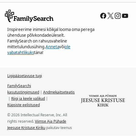
Inspireerime inimesi kõikjal looma oma perega
ühenduse põlvkondadeüleselt.
FamilySearch on rahvusvaheline
mittetulundusühing.
Anneta
või
ole
vabatahtlikuks
täna!
Ligipääsetavuse tugi
FamilySearchi
kasutustingimused
|
Andmekaitseteatis
|
Riigi ja keele valikud
|
Küpsiste eelistused
© 2026 Intellectual Reserve, Inc. All
rights reserved.
Viimse Aja Pühade
Jeesuse Kristuse Kiriku
pakutav teenus