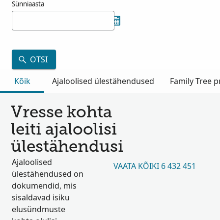
Sünniaasta
OTSI
Kõik
Ajaloolised ülestähendused
Family Tree pr
Vresse kohta
leiti ajaloolisi
ülestähendusi
Ajaloolised
VAATA KÕIKI 6 432 451
ülestähendused on
dokumendid, mis
sisaldavad isiku
elusündmuste