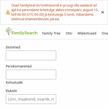
Osad FamilySearchi funktsioonid ei pruugi olla saadaval sel
ajal kui parendame lehekülge alates esmaspäev, august 10.
kell 06:00 (UTC-00:00) ja kestusega 3 tundi. Vabandame
tekkinud ebameeldivuste pärast.
Family Tree
Otsi
Mälestused
Osa
Tulemused otsingule vresse
Eesnimed
Perekonnanimed
Kohustuslik
Elukoht