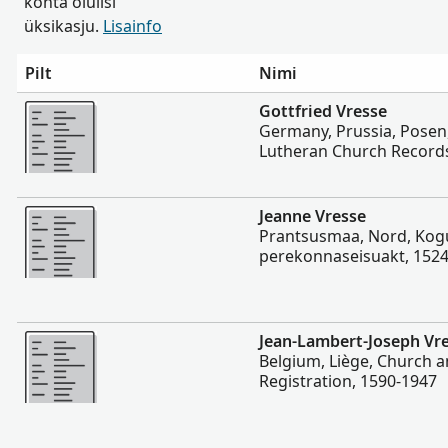
kohta olulisi
üksikasju.
Lisainfo
Pilt
Nimi
Rohkem
Gottfried Vresse
Germany, Prussia, Posen,
Lutheran Church Records
Rohkem
Jeanne Vresse
Prantsusmaa, Nord, Kog
perekonnaseisuakt, 152
Rohkem
Jean-Lambert-Joseph Vr
Belgium, Liège, Church an
Registration, 1590-1947