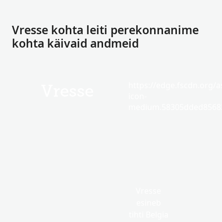
Vresse kohta leiti perekonnanime
kohta käivaid andmeid
https://edge.fscdn.org/as
Vresse
icon-
medium.58305dded85682
Vresse
esineb
tihti Belgia