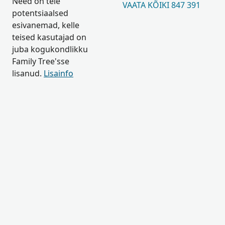
Need on teie
VAATA KÕIKI 847 391
potentsiaalsed
esivanemad, kelle
teised kasutajad on
juba kogukondlikku
Family Tree'sse
lisanud.
Lisainfo