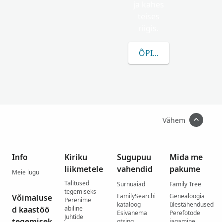
ja kahes
teises
riigis.
ÕPI ROHKEM VRESSE 
Vähem
Info
Kiriku
Sugupuu
Mida me
liikmetele
vahendid
pakume
Meie lugu
Talitused
Surnuaiad
Family Tree
tegemiseks
FamilySearchi
Genealoogia
Võimaluse
Perenime
kataloog
ülestähendused
d kaastöö
abiline
Esivanema
Perefotode
Juhtide
tegemisek
otsing
jagamine