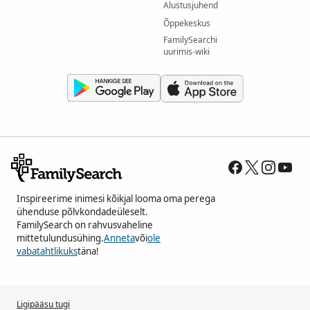
Alustusjuhend
Õppekeskus
FamilySearchi
uurimis-wiki
Inspireerime inimesi kõikjal looma oma perega
ühenduse põlvkondadeüleselt.
FamilySearch on rahvusvaheline
mittetulundusühing.
Anneta
või
ole
vabatahtlikuks
täna!
Ligipääsu tugi