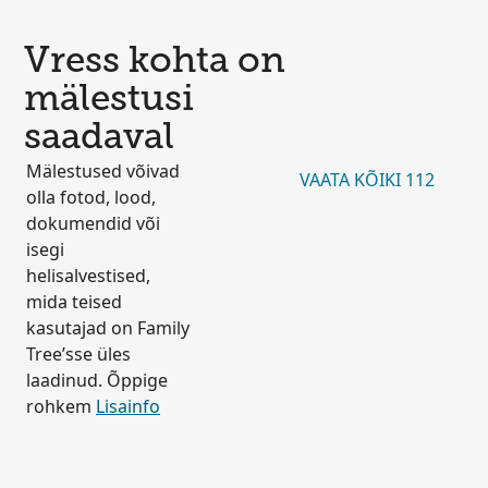
Vress kohta on
mälestusi
saadaval
Mälestused võivad
VAATA KÕIKI 112
olla fotod, lood,
dokumendid või
isegi
helisalvestised,
mida teised
kasutajad on Family
Tree’sse üles
laadinud. Õppige
rohkem
Lisainfo