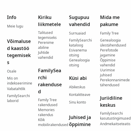
Info
Kiriku
Sugupuu
Mida me
liikmetele
vahendid
pakume
Meie lugu
Talitused
Surnuaiad
Family Tree
tegemiseks
FamilySearchi
Genealoogia
Võimaluse
Perenime
kataloog
ülestähendused
d kaastöö
abiline
Esivanema
Perefotode
Juhtide
tegemisek
otsing
jagamine
vahendid
Genealoogia
Õppimise
s
otsing
vahendid
FamilySea
Uurimise
Osale
juhised
rchi
Küsi abi
Mis on
Perekonnanimede
indekseerimine
rakenduse
tähendused
Abikeskus
Vabatahtlik
d
Kontaktteave
FamilySearchi
Juriidiline
Family Tree
laborid
Sinu konto
keskus
rakendused
Memories
FamilySearchi
rakendus
Juhised ja
kasutustingimused
Kõik
õppimine
Andmekaitseteatis
mobiilirakendused