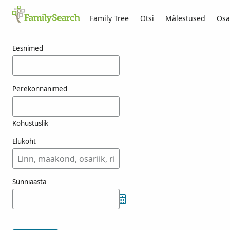
Family Tree
Otsi
Mälestused
Osa
Tulemused otsingule vress
Eesnimed
Perekonnanimed
Kohustuslik
Elukoht
Sünniaasta