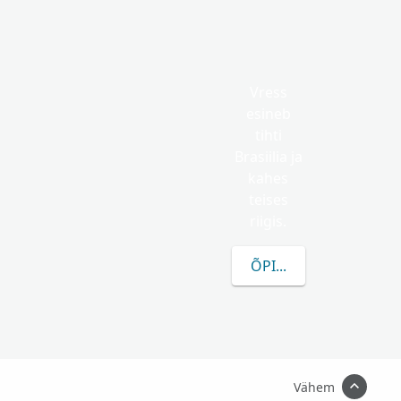
Vress
esineb
tihti
Brasiilia ja
kahes
teises
riigis.
ÕPI ROHKEM VRESS K
Vähem