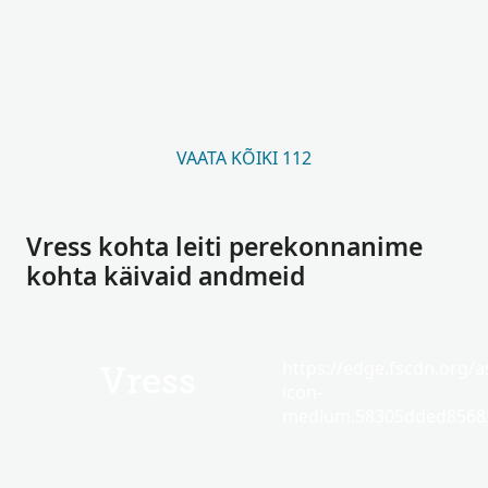
VAATA KÕIKI 112
Vress kohta leiti perekonnanime
kohta käivaid andmeid
https://edge.fscdn.org/as
Vress
icon-
medium.58305dded85682