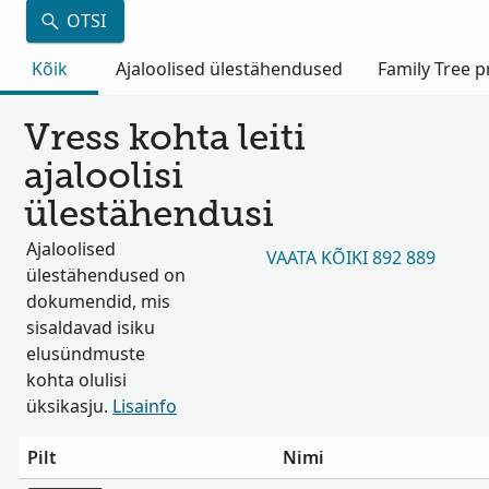
OTSI
Kõik
Ajaloolised ülestähendused
Family Tree pr
Vress kohta leiti
ajaloolisi
ülestähendusi
Ajaloolised
VAATA KÕIKI 892 889
ülestähendused on
dokumendid, mis
sisaldavad isiku
elusündmuste
kohta olulisi
üksikasju.
Lisainfo
Pilt
Nimi