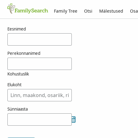
Family Tree
Otsi
Mälestused
Osa
Tulemused otsingule vrescak
Eesnimed
Perekonnanimed
Kohustuslik
Elukoht
Sünniaasta