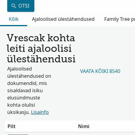
OTSI
Kõik
Ajaloolised ülestähendused
Family Tree pr
Vrescak kohta
leiti ajaloolisi
ülestähendusi
Ajaloolised
VAATA KÕIKI 8540
ülestähendused on
dokumendid, mis
sisaldavad isiku
elusündmuste
kohta olulisi
üksikasju.
Lisainfo
Pilt
Nimi