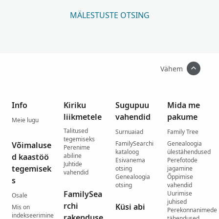
MÄLESTUSTE OTSING
Vähem
Info
Kiriku
Sugupuu
Mida me
liikmetele
vahendid
pakume
Meie lugu
Talitused
Surnuaiad
Family Tree
tegemiseks
FamilySearchi
Genealoogia
Võimaluse
Perenime
kataloog
ülestähendused
d kaastöö
abiline
Esivanema
Perefotode
Juhtide
tegemisek
otsing
jagamine
vahendid
Genealoogia
Õppimise
s
otsing
vahendid
FamilySea
Uurimise
Osale
juhised
rchi
Küsi abi
Mis on
Perekonnanimede
indekseerimine
rakenduse
tähendused