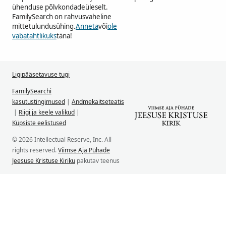
ühenduse põlvkondadeüleselt.
FamilySearch on rahvusvaheline
mittetulundusühing.
Anneta
või
ole
vabatahtlikuks
täna!
Ligipääsetavuse tugi
FamilySearchi
kasutustingimused
|
Andmekaitseteatis
|
Riigi ja keele valikud
|
Küpsiste eelistused
© 2026 Intellectual Reserve, Inc. All
rights reserved.
Viimse Aja Pühade
Jeesuse Kristuse Kiriku
pakutav teenus