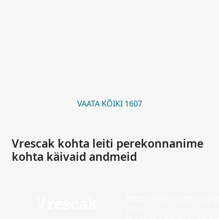
VAATA KÕIKI 1607
Vrescak kohta leiti perekonnanime
kohta käivaid andmeid
https://edge.fscdn.org/as
Vrescak
icon-