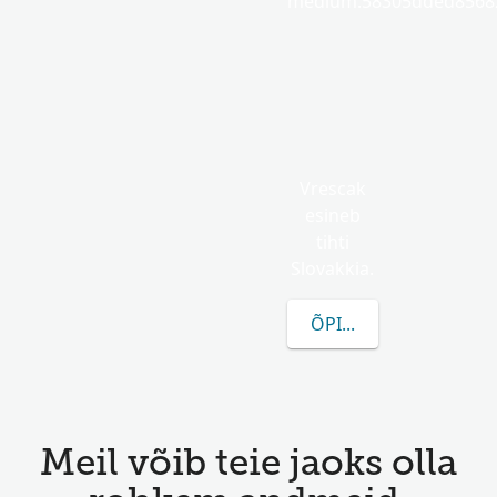
medium.58305dded85682
Vrescak
esineb
tihti
Slovakkia.
ÕPI ROHKEM VRESCA
Meil võib teie jaoks olla