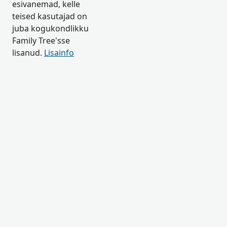
esivanemad, kelle
teised kasutajad on
juba kogukondlikku
Family Tree'sse
lisanud.
Lisainfo