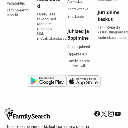
Abikeskus
Vabatahtlik
d
Kontaktteave
FamilySearchi
Juriidiline
Family Tree
laborid
Sinu konto
keskus
rakendused
Memories
FamilySearchi
rakendus
Juhised ja
kasutustingimused
Kõik
õppimine
Andmekaitseteatis
mobiilirakendused
Alustusjuhend
Õppekeskus
FamilySearchi
uurimis-wiki
Inspireerime inimesi kõikjal looma oma perega