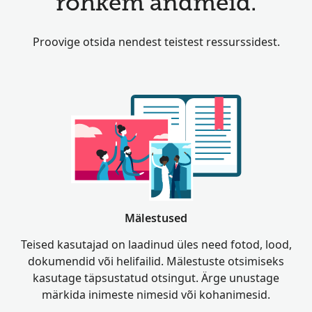
rohkem andmeid.
Proovige otsida nendest teistest ressurssidest.
Mälestused
Teised kasutajad on laadinud üles need fotod, lood,
dokumendid või helifailid. Mälestuste otsimiseks
kasutage täpsustatud otsingut. Ärge unustage
märkida inimeste nimesid või kohanimesid.