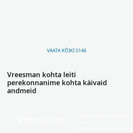
VAATA KÕIKI 5146
Vreesman kohta leiti
perekonnanime kohta käivaid
andmeid
https://edge.fscdn.org/as
Vreesman
icon-
medium.58305dded85682