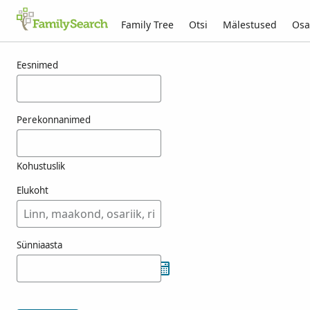
Family Tree
Otsi
Mälestused
Osa
Tulemused otsingule vreesman
Eesnimed
Perekonnanimed
Kohustuslik
Elukoht
Sünniaasta