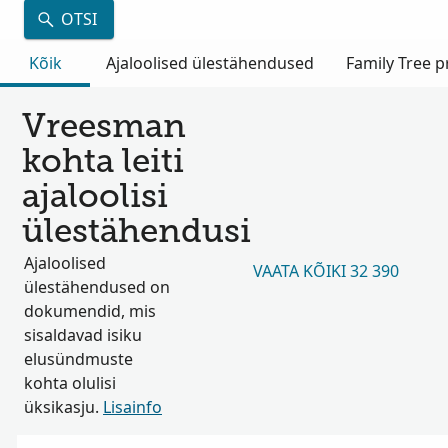
OTSI
Kõik
Ajaloolised ülestähendused
Family Tree pr
Vreesman
kohta leiti
ajaloolisi
ülestähendusi
Ajaloolised
VAATA KÕIKI 32 390
ülestähendused on
dokumendid, mis
sisaldavad isiku
elusündmuste
kohta olulisi
üksikasju.
Lisainfo