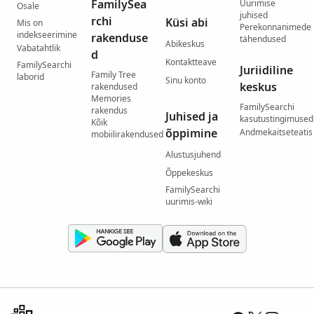
FamilySea
Uurimise
Osale
juhised
rchi
Küsi abi
Mis on
Perekonnanimede
indekseerimine
rakenduse
tähendused
Abikeskus
Vabatahtlik
d
Kontaktteave
FamilySearchi
Juriidiline
Family Tree
laborid
Sinu konto
keskus
rakendused
Memories
FamilySearchi
rakendus
Juhised ja
kasutustingimused
Kõik
õppimine
Andmekaitseteatis
mobiilirakendused
Alustusjuhend
Õppekeskus
FamilySearchi
uurimis-wiki