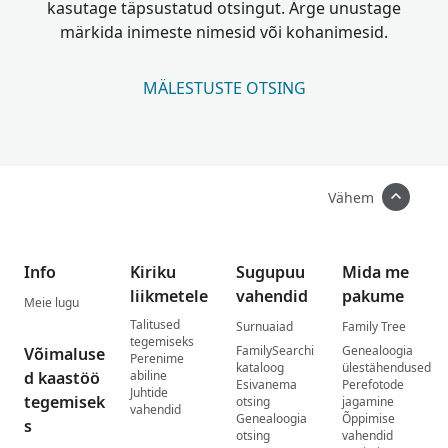
kasutage täpsustatud otsingut. Ärge unustage
märkida inimeste nimesid või kohanimesid.
MÄLESTUSTE OTSING
Vähem
Info
Kiriku
Sugupuu
Mida me
liikmetele
vahendid
pakume
Meie lugu
Talitused
Surnuaiad
Family Tree
tegemiseks
FamilySearchi
Genealoogia
Võimaluse
Perenime
kataloog
ülestähendused
d kaastöö
abiline
Esivanema
Perefotode
Juhtide
tegemisek
otsing
jagamine
vahendid
Genealoogia
Õppimise
s
otsing
vahendid