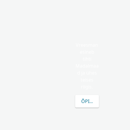
Vreesman
esineb
tihti
Madalmaa
d ja ühes
teises
riigis.
ÕPI ROHKEM VREESM