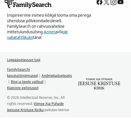
Inspireerime inimesi kõikjal looma oma perega
ühenduse põlvkondadeüleselt.
FamilySearch on rahvusvaheline
mittetulundusühing.
Anneta
või
ole
vabatahtlikuks
täna!
Ligipääsetavuse tugi
FamilySearchi
kasutustingimused
|
Andmekaitseteatis
|
Riigi ja keele valikud
|
Küpsiste eelistused
© 2026 Intellectual Reserve, Inc. All
rights reserved.
Viimse Aja Pühade
Jeesuse Kristuse Kiriku
pakutav teenus