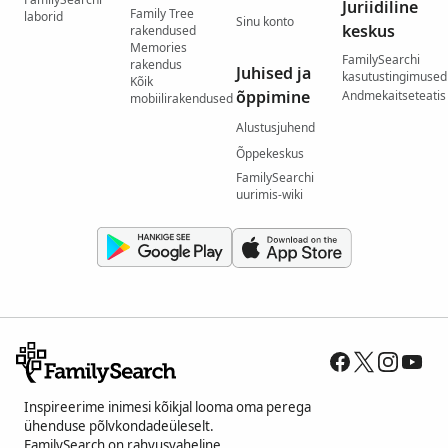
Juriidiline
Family Tree
laborid
Sinu konto
keskus
rakendused
Memories
FamilySearchi
rakendus
Juhised ja
kasutustingimused
Kõik
õppimine
Andmekaitseteatis
mobiilirakendused
Alustusjuhend
Õppekeskus
FamilySearchi
uurimis-wiki
Inspireerime inimesi kõikjal looma oma perega
ühenduse põlvkondadeüleselt.
FamilySearch on rahvusvaheline