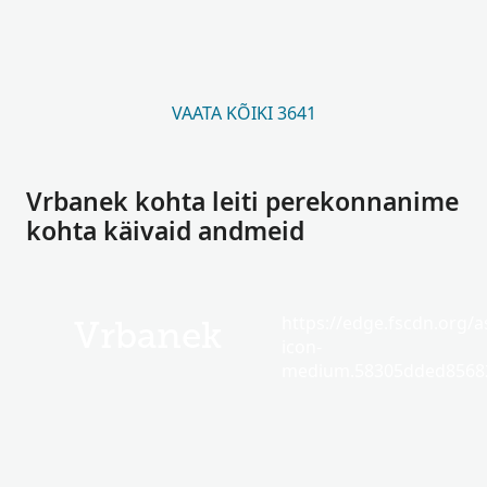
VAATA KÕIKI 3641
Vrbanek kohta leiti perekonnanime
kohta käivaid andmeid
https://edge.fscdn.org/as
Vrbanek
icon-
medium.58305dded85682