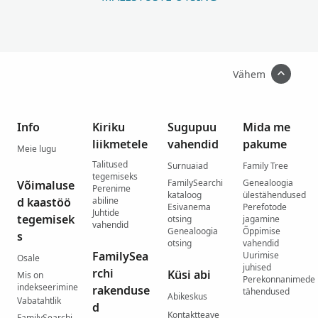
Vähem
Info
Kiriku
Sugupuu
Mida me
liikmetele
vahendid
pakume
Meie lugu
Talitused
Surnuaiad
Family Tree
tegemiseks
FamilySearchi
Genealoogia
Võimaluse
Perenime
kataloog
ülestähendused
d kaastöö
abiline
Esivanema
Perefotode
Juhtide
tegemisek
otsing
jagamine
vahendid
Genealoogia
Õppimise
s
otsing
vahendid
FamilySea
Uurimise
Osale
juhised
rchi
Küsi abi
Mis on
Perekonnanimede
indekseerimine
rakenduse
tähendused
Abikeskus
Vabatahtlik
d
Kontaktteave
FamilySearchi