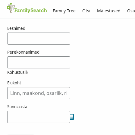
Family Tree
Otsi
Mälestused
Osa
Tulemused otsingule vrbanek
Eesnimed
Perekonnanimed
Kohustuslik
Elukoht
Sünniaasta