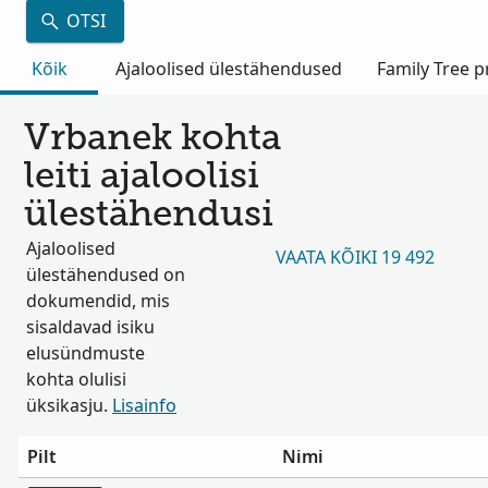
OTSI
Kõik
Ajaloolised ülestähendused
Family Tree pr
Vrbanek kohta
leiti ajaloolisi
ülestähendusi
Ajaloolised
VAATA KÕIKI 19 492
ülestähendused on
dokumendid, mis
sisaldavad isiku
elusündmuste
kohta olulisi
üksikasju.
Lisainfo
Pilt
Nimi