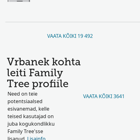
VAATA KÕIKI 19 492
Vrbanek kohta
leiti Family
Tree profiile
Need on teie
VAATA KÕIKI 3641
potentsiaalsed
esivanemad, kelle
teised kasutajad on
juba kogukondlikku
Family Tree'sse
lisanud.
Lisainfo