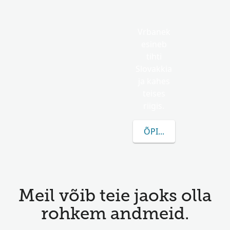
Vrbanek
esineb
tihti
Slovakkia
ja kahes
teises
riigis.
ÕPI ROHKEM VRBANE
Meil võib teie jaoks olla
rohkem andmeid.