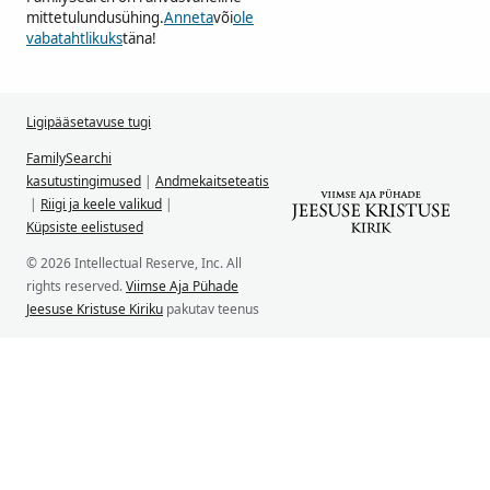
mittetulundusühing.
Anneta
või
ole
vabatahtlikuks
täna!
Ligipääsetavuse tugi
FamilySearchi
kasutustingimused
|
Andmekaitseteatis
|
Riigi ja keele valikud
|
Küpsiste eelistused
© 2026 Intellectual Reserve, Inc. All
rights reserved.
Viimse Aja Pühade
Jeesuse Kristuse Kiriku
pakutav teenus