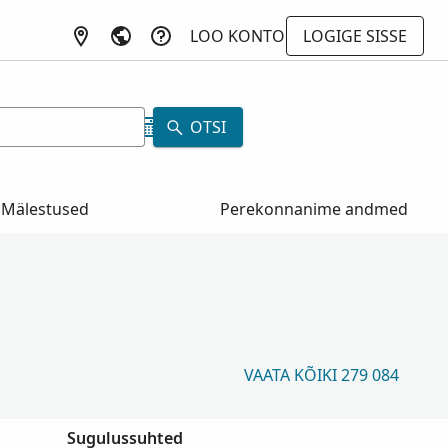
LOO KONTO
LOGIGE SISSE
a
OTSI
Mälestused
Perekonnanime andmed
VAATA KÕIKI 279 084
Sugulussuhted