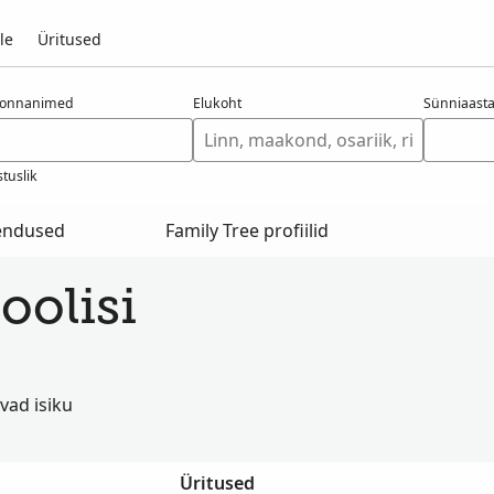
le
Üritused
konnanimed
Elukoht
Sünniaast
tuslik
hendused
Family Tree profiilid
loolisi
vad isiku
Üritused