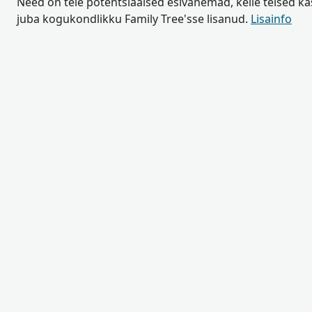
Need on teie potentsiaalsed esivanemad, kelle teised k
juba kogukondlikku Family Tree'sse lisanud.
Lisainfo