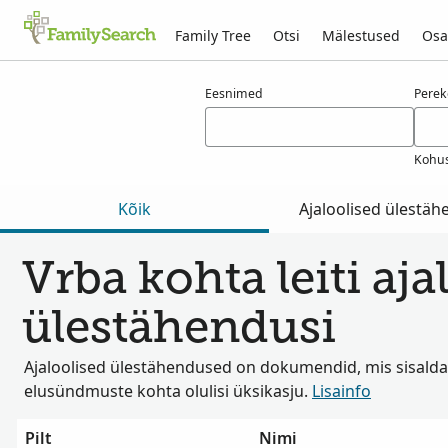
Family Tree
Otsi
Mälestused
Osa
Tulemused otsingule vrba
Eesnimed
Pere
Kohus
Kõik
Ajaloolised ülestä
Vrba kohta leiti aja
ülestähendusi
Ajaloolised ülestähendused on dokumendid, mis sisalda
elusündmuste kohta olulisi üksikasju.
Lisainfo
Pilt
Nimi