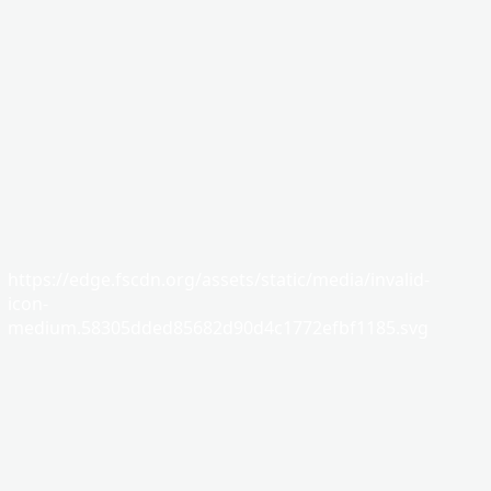
https://edge.fscdn.org/assets/static/media/invalid-
icon-
medium.58305dded85682d90d4c1772efbf1185.svg