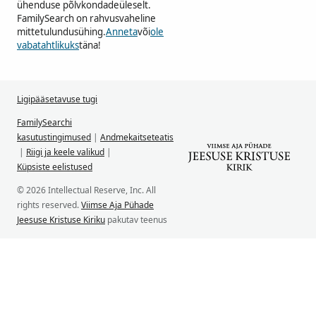
ühenduse põlvkondadeüleselt.
FamilySearch on rahvusvaheline
mittetulundusühing.
Anneta
või
ole
vabatahtlikuks
täna!
Ligipääsetavuse tugi
FamilySearchi
kasutustingimused
|
Andmekaitseteatis
|
Riigi ja keele valikud
|
Küpsiste eelistused
© 2026 Intellectual Reserve, Inc. All
rights reserved.
Viimse Aja Pühade
Jeesuse Kristuse Kiriku
pakutav teenus