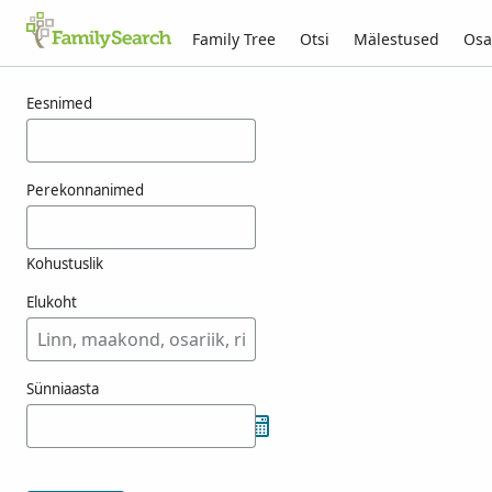
Family Tree
Otsi
Mälestused
Osa
Tulemused otsingule vralsdatter
Eesnimed
Perekonnanimed
Kohustuslik
Elukoht
Sünniaasta