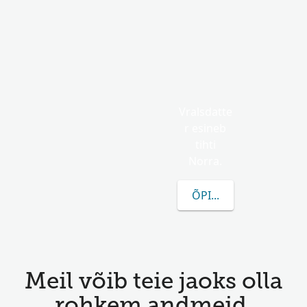
Vralsdatte
r esineb
tihti
Norra.
ÕPI ROHKEM VRALSDA
Meil võib teie jaoks olla
rohkem andmeid.