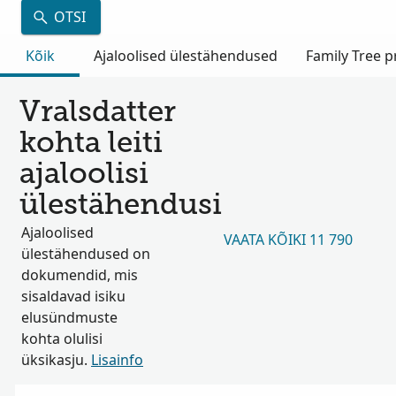
OTSI
Kõik
Ajaloolised ülestähendused
Family Tree pr
Vralsdatter
kohta leiti
ajaloolisi
ülestähendusi
Ajaloolised
VAATA KÕIKI 11 790
ülestähendused on
dokumendid, mis
sisaldavad isiku
elusündmuste
kohta olulisi
üksikasju.
Lisainfo