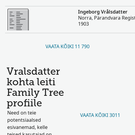
Rohkem
Ingeborg Vrålsdatter
Norra, Pärandvara Regist
1903
VAATA KÕIKI 11 790
Vralsdatter
kohta leiti
Family Tree
profiile
Need on teie
VAATA KÕIKI 3011
potentsiaalsed
esivanemad, kelle
teised kasutajad on