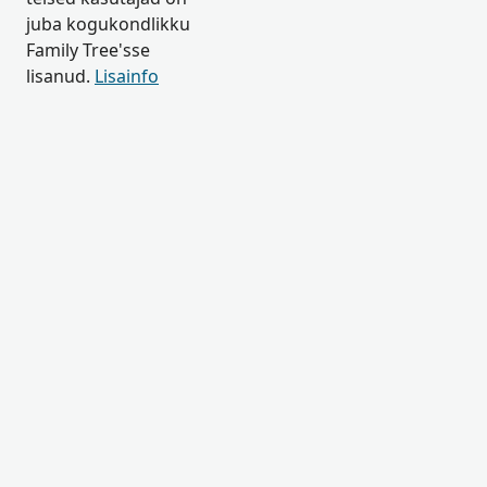
juba kogukondlikku
Family Tree'sse
lisanud.
Lisainfo