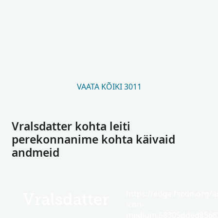
VAATA KÕIKI 3011
Vralsdatter kohta leiti
perekonnanime kohta käivaid
andmeid
https://edge.fscdn.org/as
Vralsdatter
icon-
medium.58305dded85682