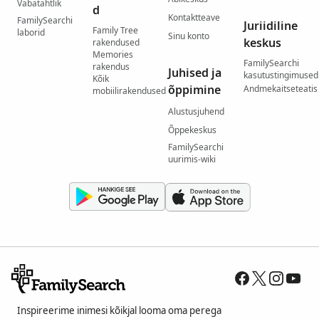
Vabatahtlik
d
Kontaktteave
FamilySearchi
Juriidiline
Family Tree
laborid
Sinu konto
keskus
rakendused
Memories
FamilySearchi
rakendus
Juhised ja
kasutustingimused
Kõik
õppimine
Andmekaitseteatis
mobiilirakendused
Alustusjuhend
Õppekeskus
FamilySearchi
uurimis-wiki
Inspireerime inimesi kõikjal looma oma perega