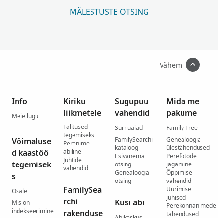
MÄLESTUSTE OTSING
Vähem
Info
Kiriku
Sugupuu
Mida me
liikmetele
vahendid
pakume
Meie lugu
Talitused
Surnuaiad
Family Tree
tegemiseks
FamilySearchi
Genealoogia
Võimaluse
Perenime
kataloog
ülestähendused
d kaastöö
abiline
Esivanema
Perefotode
Juhtide
tegemisek
otsing
jagamine
vahendid
Genealoogia
Õppimise
s
otsing
vahendid
FamilySea
Uurimise
Osale
juhised
rchi
Küsi abi
Mis on
Perekonnanimede
indekseerimine
rakenduse
tähendused
Abikeskus