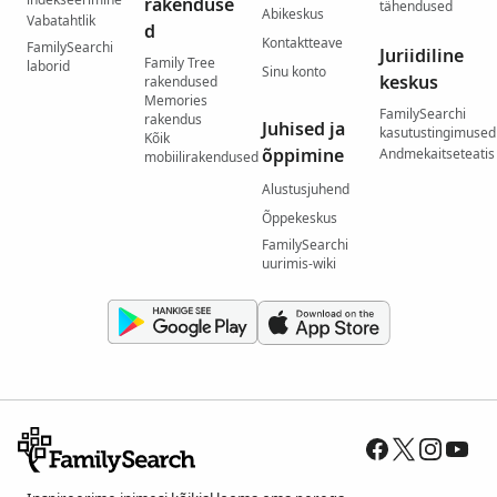
rakenduse
tähendused
Abikeskus
Vabatahtlik
d
Kontaktteave
FamilySearchi
Juriidiline
Family Tree
laborid
Sinu konto
keskus
rakendused
Memories
FamilySearchi
rakendus
Juhised ja
kasutustingimused
Kõik
õppimine
Andmekaitseteatis
mobiilirakendused
Alustusjuhend
Õppekeskus
FamilySearchi
uurimis-wiki