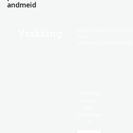
andmeid
https://edge.fscdn.org/as
Vrakking
icon-
medium.58305dded85682
Vrakking
esineb
tihti
Madalmaa
d.