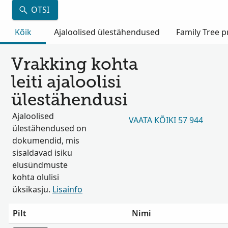
OTSI
Kõik
Ajaloolised ülestähendused
Family Tree pr
Vrakking kohta
leiti ajaloolisi
ülestähendusi
Ajaloolised
VAATA KÕIKI 57 944
ülestähendused on
dokumendid, mis
sisaldavad isiku
elusündmuste
kohta olulisi
üksikasju.
Lisainfo
Pilt
Nimi