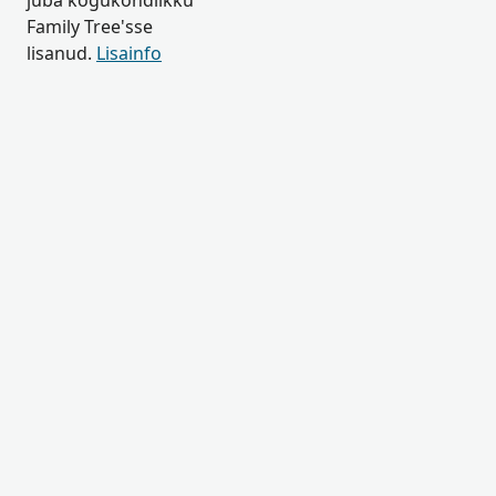
juba kogukondlikku
Family Tree'sse
lisanud.
Lisainfo