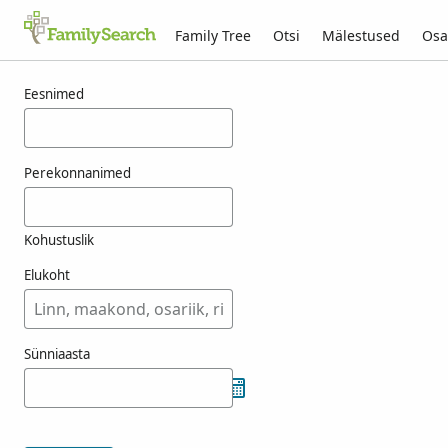
Family Tree
Otsi
Mälestused
Osa
Tulemused otsingule vrakking
Eesnimed
Perekonnanimed
Kohustuslik
Elukoht
Sünniaasta