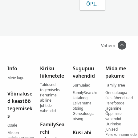
ÕPI ROHKEM VRAKKI
Vähem
Info
Kiriku
Sugupuu
Mida me
liikmetele
vahendid
pakume
Meie lugu
Talitused
Surnuaiad
Family Tree
tegemiseks
FamilySearchi
Genealoogia
Võimaluse
Perenime
kataloog
ülestähendused
d kaastöö
abiline
Esivanema
Perefotode
Juhtide
tegemisek
otsing
jagamine
vahendid
Genealoogia
Õppimise
s
otsing
vahendid
FamilySea
Uurimise
Osale
juhised
rchi
Küsi abi
Mis on
Perekonnanimede
indekseerimine