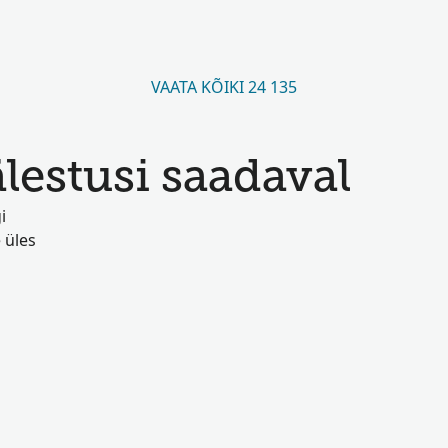
VAATA KÕIKI 24 135
estusi saadaval
i
 üles