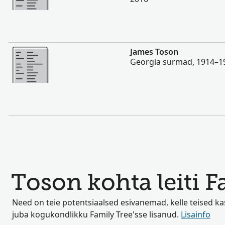
Rohkem
James Toson
Georgia surmad, 1914–1
Toson kohta leiti F
Need on teie potentsiaalsed esivanemad, kelle teised k
juba kogukondlikku Family Tree'sse lisanud.
Lisainfo