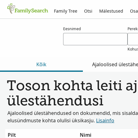
Family Tree
Otsi
Mälestused
Osa
Tulemused otsingule toson
Eesnimed
Pere
Kohus
Kõik
Ajaloolised ülestä
Toson kohta leiti aj
ülestähendusi
Ajaloolised ülestähendused on dokumendid, mis sisalda
elusündmuste kohta olulisi üksikasju.
Lisainfo
Pilt
Nimi