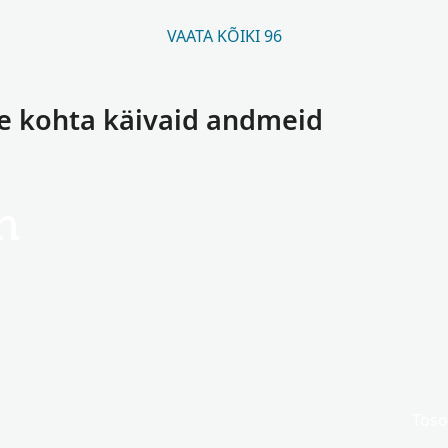
VAATA KÕIKI 96
e kohta käivaid andmeid
n
Toson