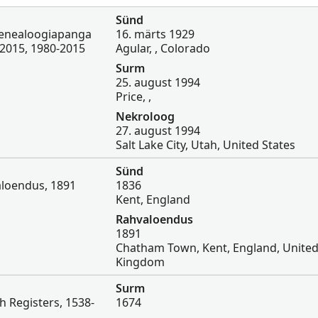
Sünd
Genealoogiapanga
16. märts 1929
2015, 1980-2015
Agular, , Colorado
Surm
25. august 1994
Price, ,
Nekroloog
27. august 1994
Salt Lake City, Utah, United States
Sünd
aloendus, 1891
1836
Kent, England
Rahvaloendus
1891
Chatham Town, Kent, England, Unite
Kingdom
Surm
h Registers, 1538-
1674