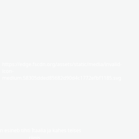
https://edge.fscdn.org/assets/static/media/invalid-
icon-
medium.58305dded85682d90d4c1772efbf1185.svg
 esineb tihti Itaalia ja kahes teises
riigis.