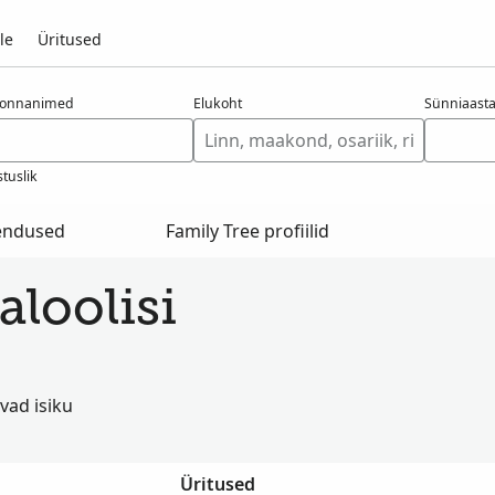
le
Üritused
konnanimed
Elukoht
Sünniaast
tuslik
hendused
Family Tree profiilid
aloolisi
vad isiku
Üritused