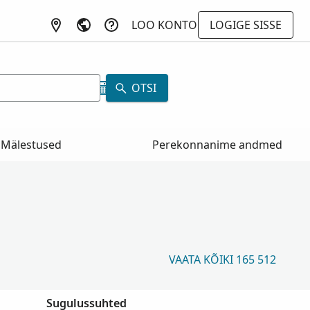
LOO KONTO
LOGIGE SISSE
a
OTSI
Mälestused
Perekonnanime andmed
VAATA KÕIKI 165 512
Sugulussuhted