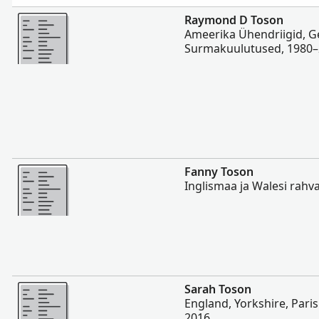
Rohkem
Raymond D Toson
Ameerika Ühendriigid, 
Surmakuulutused, 1980–
Rohkem
Fanny Toson
Inglismaa ja Walesi rahv
Rohkem
Sarah Toson
England, Yorkshire, Paris
2016