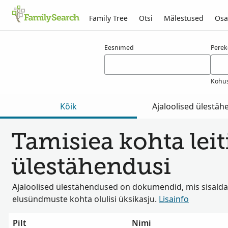
Family Tree
Otsi
Mälestused
Osa
Tulemused otsingule tamisiea
Eesnimed
Pere
Kohus
Kõik
Ajaloolised ülestä
Tamisiea kohta leiti
ülestähendusi
Ajaloolised ülestähendused on dokumendid, mis sisalda
elusündmuste kohta olulisi üksikasju.
Lisainfo
Pilt
Nimi