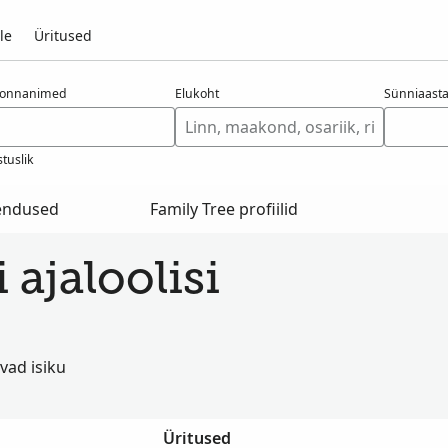
le
Üritused
konnanimed
Elukoht
Sünniaast
tuslik
hendused
Family Tree profiilid
 ajaloolisi
vad isiku
Üritused