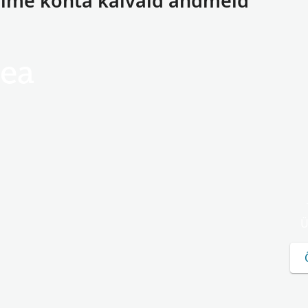
nime kohta käivaid andmeid
ea
Ü