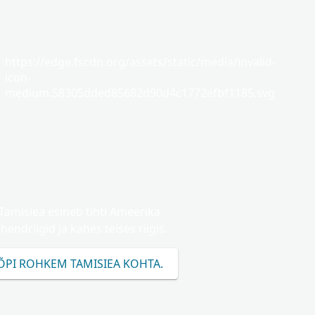
https://edge.fscdn.org/assets/static/media/invalid-
icon-
medium.58305dded85682d90d4c1772efbf1185.svg
Tamisiea esineb tihti Ameerika
hendriigid ja kahes teises riigis.
ÕPI ROHKEM TAMISIEA KOHTA.