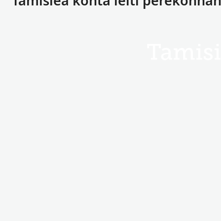
Tamisiea kohta leiti perekonna
Tamisi