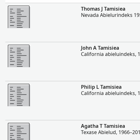
Rohkem
Thomas J Tamisiea
Nevada Abielurindeks 1
Rohkem
John A Tamisiea
California abieluindeks,
Rohkem
Philip L Tamisiea
California abieluindeks,
Rohkem
Agatha T Tamisiea
Texase Abielud, 1966–20