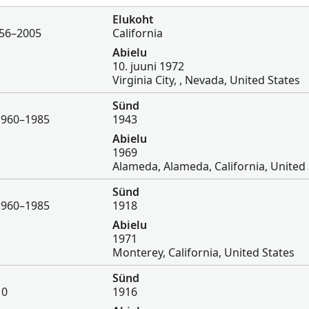
Elukoht
956–2005
California
Abielu
10. juuni 1972
Virginia City, , Nevada, United States
Sünd
 1960–1985
1943
Abielu
1969
Alameda, Alameda, California, United 
Sünd
 1960–1985
1918
Abielu
1971
Monterey, California, United States
Sünd
10
1916