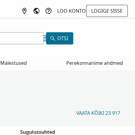
LOO KONTO
LOGIGE SISSE
a
OTSI
Mälestused
Perekonnanime andmed
VAATA KÕIKI 23 917
Sugulussuhted