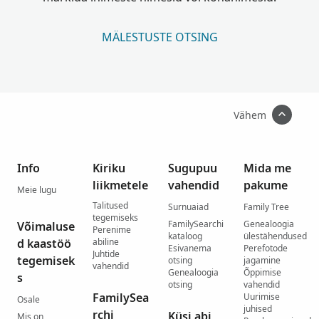
MÄLESTUSTE OTSING
Vähem
Info
Kiriku
Sugupuu
Mida me
liikmetele
vahendid
pakume
Meie lugu
Talitused
Surnuaiad
Family Tree
tegemiseks
FamilySearchi
Genealoogia
Võimaluse
Perenime
kataloog
ülestähendused
d kaastöö
abiline
Esivanema
Perefotode
Juhtide
tegemisek
otsing
jagamine
vahendid
Genealoogia
Õppimise
s
otsing
vahendid
FamilySea
Uurimise
Osale
juhised
rchi
Küsi abi
Mis on