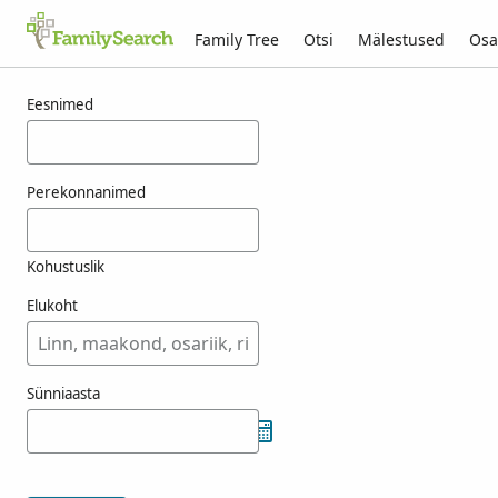
Family Tree
Otsi
Mälestused
Osa
Tulemused otsingule synnaland
Eesnimed
Perekonnanimed
Kohustuslik
Elukoht
Sünniaasta