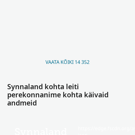
VAATA KÕIKI 14 352
Synnaland kohta leiti
perekonnanime kohta käivaid
andmeid
https://edge.fscdn.org/as
Synnaland