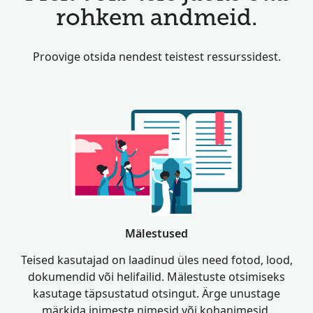
rohkem andmeid.
Proovige otsida nendest teistest ressurssidest.
Mälestused
Teised kasutajad on laadinud üles need fotod, lood,
dokumendid või helifailid. Mälestuste otsimiseks
kasutage täpsustatud otsingut. Ärge unustage
märkida inimeste nimesid või kohanimesid.