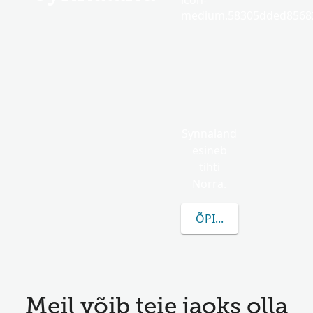
icon-
medium.58305dded85682
Synnaland
esineb
tihti
Norra.
ÕPI ROHKEM SYNNAL
Meil võib teie jaoks olla