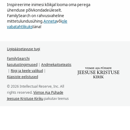
Inspireerime inimesi kõikjal looma oma perega
ühenduse põlvkondadeüleselt.
FamilySearch on rahvusvaheline
mittetulundusühing.
Anneta
või
ole
vabatahtlikuks
täna!
Ligipääsetavuse tugi
FamilySearchi
kasutustingimused
|
Andmekaitseteatis
|
Riigi ja keele valikud
|
Küpsiste eelistused
© 2026 Intellectual Reserve, Inc. All
rights reserved.
Viimse Aja Pühade
Jeesuse Kristuse Kiriku
pakutav teenus