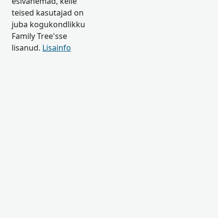
esivanemad, kelle
teised kasutajad on
juba kogukondlikku
Family Tree'sse
lisanud.
Lisainfo