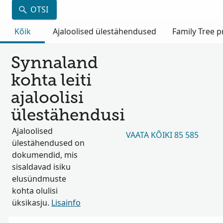
OTSI
Kõik
Ajaloolised ülestähendused
Family Tree pr
Synnaland
kohta leiti
ajaloolisi
ülestähendusi
Ajaloolised
VAATA KÕIKI 85 585
ülestähendused on
dokumendid, mis
sisaldavad isiku
elusündmuste
kohta olulisi
üksikasju.
Lisainfo