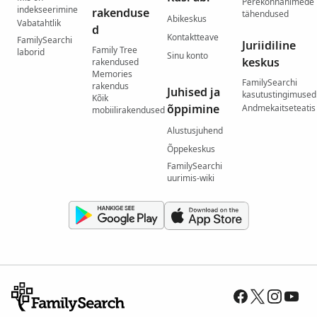
Perekonnanimede
indekseerimine
rakenduse
tähendused
Abikeskus
Vabatahtlik
d
Kontaktteave
FamilySearchi
Juriidiline
Family Tree
laborid
Sinu konto
keskus
rakendused
Memories
FamilySearchi
rakendus
Juhised ja
kasutustingimused
Kõik
õppimine
Andmekaitseteatis
mobiilirakendused
Alustusjuhend
Õppekeskus
FamilySearchi
uurimis-wiki