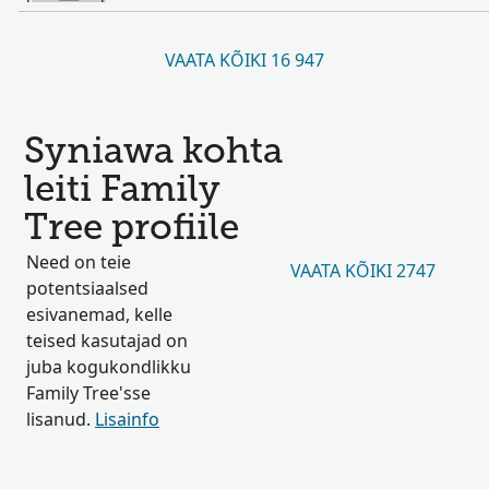
VAATA KÕIKI 16 947
Syniawa kohta
leiti Family
Tree profiile
Need on teie
VAATA KÕIKI 2747
potentsiaalsed
esivanemad, kelle
teised kasutajad on
juba kogukondlikku
Family Tree'sse
lisanud.
Lisainfo