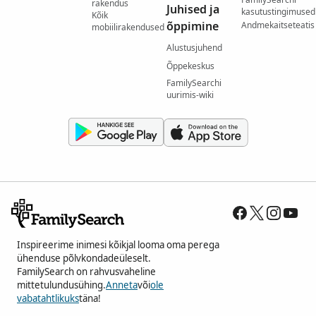
rakendus
Juhised ja
kasutustingimused
Kõik
õppimine
Andmekaitseteatis
mobiilirakendused
Alustusjuhend
Õppekeskus
FamilySearchi
uurimis-wiki
Inspireerime inimesi kõikjal looma oma perega
ühenduse põlvkondadeüleselt.
FamilySearch on rahvusvaheline
mittetulundusühing.
Anneta
või
ole
vabatahtlikuks
täna!