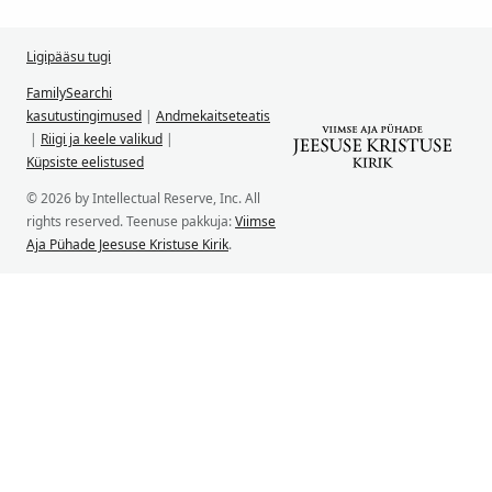
Ligipääsu tugi
FamilySearchi
kasutustingimused
|
Andmekaitseteatis
|
Riigi ja keele valikud
|
Küpsiste eelistused
© 2026 by Intellectual Reserve, Inc. All
rights reserved. Teenuse pakkuja:
Viimse
Aja Pühade Jeesuse Kristuse Kirik
.