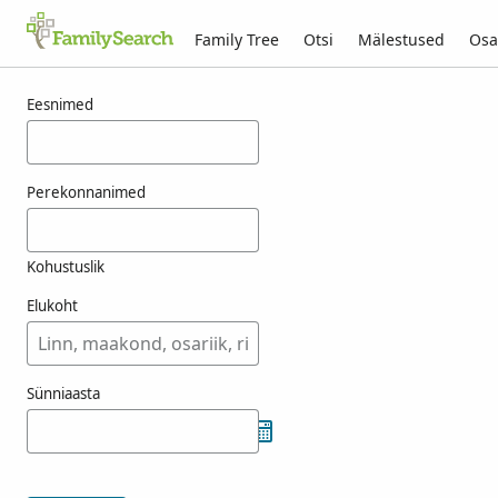
Family Tree
Otsi
Mälestused
Osa
Tulemused otsingule syniawa
Eesnimed
Perekonnanimed
Kohustuslik
Elukoht
Sünniaasta