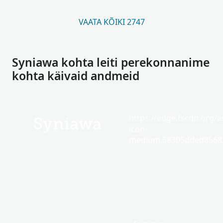
VAATA KÕIKI 2747
Syniawa kohta leiti perekonnanime
kohta käivaid andmeid
https://edge.fscdn.org/as
Syniawa
icon-
medium.58305dded85682