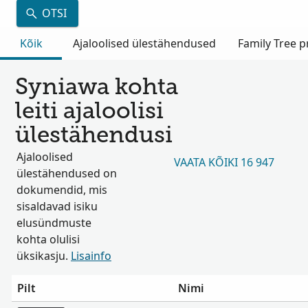
OTSI
Kõik
Ajaloolised ülestähendused
Family Tree pr
Syniawa kohta
leiti ajaloolisi
ülestähendusi
Ajaloolised
VAATA KÕIKI 16 947
ülestähendused on
dokumendid, mis
sisaldavad isiku
elusündmuste
kohta olulisi
üksikasju.
Lisainfo
Pilt
Nimi