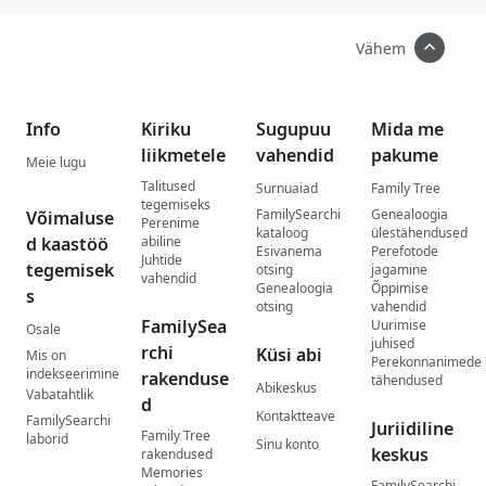
Vähem
Info
Kiriku
Sugupuu
Mida me
liikmetele
vahendid
pakume
Meie lugu
Talitused
Surnuaiad
Family Tree
tegemiseks
FamilySearchi
Genealoogia
Võimaluse
Perenime
kataloog
ülestähendused
d kaastöö
abiline
Esivanema
Perefotode
Juhtide
tegemisek
otsing
jagamine
vahendid
Genealoogia
Õppimise
s
otsing
vahendid
FamilySea
Uurimise
Osale
juhised
rchi
Küsi abi
Mis on
Perekonnanimede
indekseerimine
rakenduse
tähendused
Abikeskus
Vabatahtlik
d
Kontaktteave
FamilySearchi
Juriidiline
Family Tree
laborid
Sinu konto
keskus
rakendused
Memories
FamilySearchi