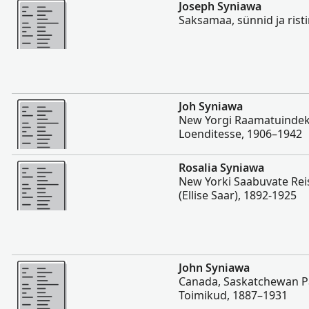
Rohkem
Joseph Syniawa
Saksamaa, sünnid ja rist
Rohkem
Joh Syniawa
New Yorgi Raamatuindeks
Loenditesse, 1906–1942
Rohkem
Rosalia Syniawa
New Yorki Saabuvate Reis
(Ellise Saar), 1892-1925
Rohkem
John Syniawa
Canada, Saskatchewan P
Toimikud, 1887–1931