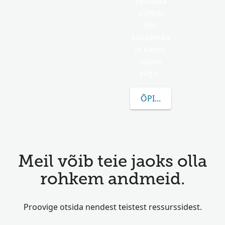
Syniawa
esineb
tihti
Saksamaa
ja kahes
teises
riigis.
ÕPI ROHKEM SYNIAW
Meil võib teie jaoks olla
rohkem andmeid.
Proovige otsida nendest teistest ressurssidest.