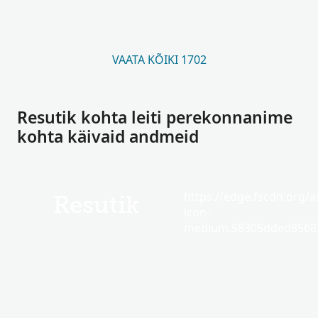
VAATA KÕIKI 1702
Resutik kohta leiti perekonnanime
kohta käivaid andmeid
https://edge.fscdn.org/as
Resutik
icon-
medium.58305dded85682