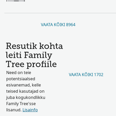
VAATA KÕIKI 8964
Resutik kohta
leiti Family
Tree profiile
Need on teie
VAATA KÕIKI 1702
potentsiaalsed
esivanemad, kelle
teised kasutajad on
juba kogukondlikku
Family Tree'sse
lisanud.
Lisainfo