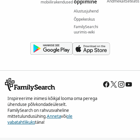
õppimine
Andmekaitseteatis
mobiilirakendused
Alustusjuhend
Õppekeskus
FamilySearchi
uurimis-wiki
Inspireerime inimesi kõikjal looma oma perega
ühenduse põlvkondadeüleselt.
FamilySearch on rahvusvaheline
mittetulundusühing.
Anneta
või
ole
vabatahtlikuks
täna!