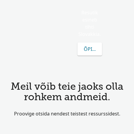
Resutik
esineb
tihti
Slovakkia.
ÕPI ROHKEM RESUTIK
Meil võib teie jaoks olla
rohkem andmeid.
Proovige otsida nendest teistest ressurssidest.