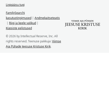
Ligipääsu tugi
FamilySearchi
kasutustingimused
|
Andmekaitseteatis
|
Riigi ja keele valikud
|
Küpsiste eelistused
© 2026 by Intellectual Reserve, Inc. All
rights reserved. Teenuse pakkuja:
Viimse
Aja Pühade Jeesuse Kristuse Kirik
.