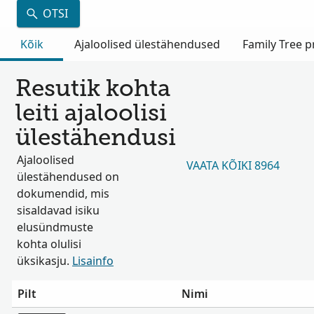
OTSI
Kõik
Ajaloolised ülestähendused
Family Tree pr
Resutik kohta
leiti ajaloolisi
ülestähendusi
Ajaloolised
VAATA KÕIKI 8964
ülestähendused on
dokumendid, mis
sisaldavad isiku
elusündmuste
kohta olulisi
üksikasju.
Lisainfo
Pilt
Nimi