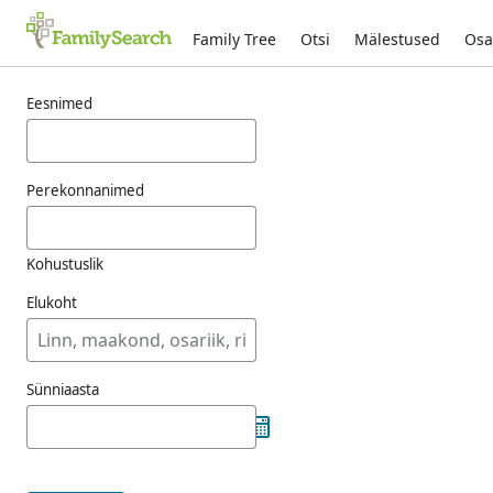
Family Tree
Otsi
Mälestused
Osa
Tulemused otsingule resutik
Eesnimed
Perekonnanimed
Kohustuslik
Elukoht
Sünniaasta