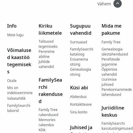
Vähem
Info
Kiriku
Sugupuu
Mida me
liikmetele
vahendid
pakume
Meie lugu
Talitused
Surnuaiad
Family Tree
tegemiseks
FamilySearchi
Genealoogia
Võimaluse
Perenime
kataloog
ülestähendused
d kaastöö
abiline
Esivanema
Perefotode
Juhtide
tegemisek
otsing
jagamine
vahendid
Genealoogia
Õppimise
s
otsing
vahendid
FamilySea
Uurimise
Osale
juhised
rchi
Küsi abi
Mis on
Perekonnanimede
indekseerimine
rakenduse
tähendused
Abikeskus
Vabatahtlik
d
Kontaktteave
FamilySearchi
Juriidiline
Family Tree
laborid
Sinu konto
keskus
rakendused
Memories
FamilySearchi
rakendus
Juhised ja
kasutustingimused
Kõik