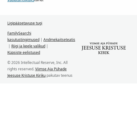
Ligipääsetavuse tugi
FamilySearchi
kasutustingimused
|
Andmekaitseteatis
|
Riigi ja keele valikud
|
Küpsiste eelistused
© 2026 Intellectual Reserve, Inc. All
rights reserved.
Viimse Aja Pühade
Jeesuse Kristuse Kiriku
pakutav teenus