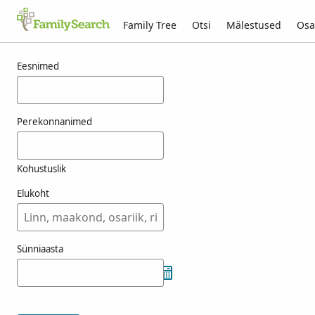
Family Tree
Otsi
Mälestused
Osa
Tulemused otsingule nasztl
Eesnimed
Perekonnanimed
Kohustuslik
Elukoht
Sünniaasta