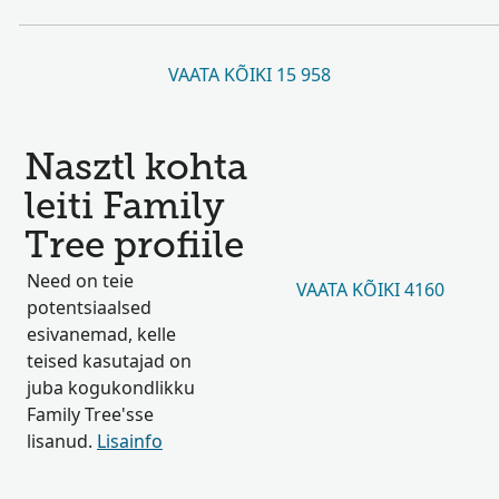
VAATA KÕIKI 15 958
Nasztl kohta
leiti Family
Tree profiile
Need on teie
VAATA KÕIKI 4160
potentsiaalsed
esivanemad, kelle
teised kasutajad on
juba kogukondlikku
Family Tree'sse
lisanud.
Lisainfo