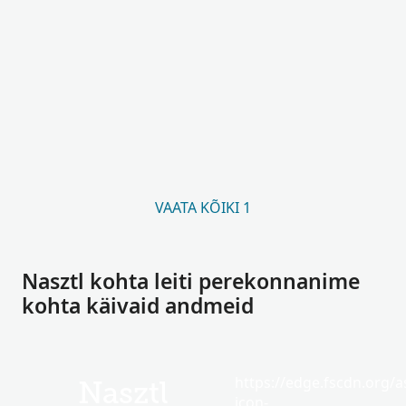
VAATA KÕIKI 1
Nasztl kohta leiti perekonnanime
kohta käivaid andmeid
https://edge.fscdn.org/as
Nasztl
icon-