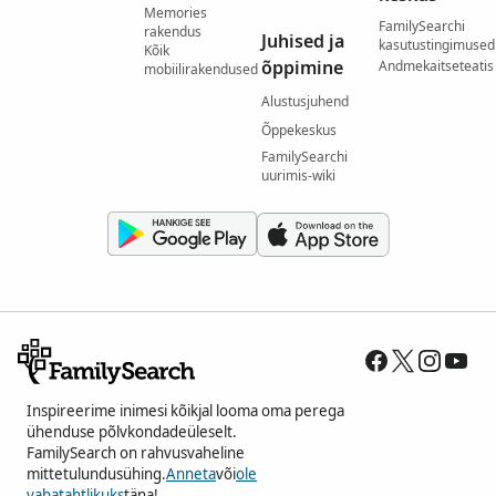
Memories
FamilySearchi
rakendus
Juhised ja
kasutustingimused
Kõik
õppimine
Andmekaitseteatis
mobiilirakendused
Alustusjuhend
Õppekeskus
FamilySearchi
uurimis-wiki
Inspireerime inimesi kõikjal looma oma perega
ühenduse põlvkondadeüleselt.
FamilySearch on rahvusvaheline
mittetulundusühing.
Anneta
või
ole
vabatahtlikuks
täna!