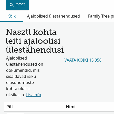
OTSI
Kõik
Ajaloolised ülestähendused
Family Tree pr
Nasztl kohta
leiti ajaloolisi
ülestähendusi
Ajaloolised
VAATA KÕIKI 15 958
ülestähendused on
dokumendid, mis
sisaldavad isiku
elusündmuste
kohta olulisi
üksikasju.
Lisainfo
Pilt
Nimi