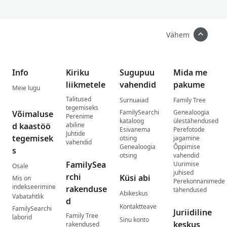
Vähem
Info
Kiriku
Sugupuu
Mida me
liikmetele
vahendid
pakume
Meie lugu
Talitused
Surnuaiad
Family Tree
tegemiseks
FamilySearchi
Genealoogia
Võimaluse
Perenime
kataloog
ülestähendused
d kaastöö
abiline
Esivanema
Perefotode
Juhtide
tegemisek
otsing
jagamine
vahendid
Genealoogia
Õppimise
s
otsing
vahendid
FamilySea
Uurimise
Osale
juhised
rchi
Küsi abi
Mis on
Perekonnanimede
indekseerimine
rakenduse
tähendused
Abikeskus
Vabatahtlik
d
Kontaktteave
FamilySearchi
Juriidiline
Family Tree
laborid
Sinu konto
keskus
rakendused