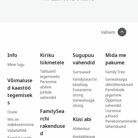
Vähem
Info
Kiriku
Sugupuu
Mida me
liikmetele
vahendid
pakume
Meie lugu
Talitused
Surnuaiad
Family Tree
tegemiseks
FamilySearchi
Genealoogia
Võimaluse
Perenime
kataloog
ülestähendused
d kaastöö
abiline
Esivanema
Perefotode
Juhtide
tegemisek
otsing
jagamine
vahendid
Genealoogia
Õppimise
s
otsing
vahendid
FamilySea
Uurimise
Osale
juhised
rchi
Küsi abi
Mis on
Perekonnanimede
indekseerimine
rakenduse
tähendused
Abikeskus
Vabatahtlik
d
Kontaktteave
FamilySearchi