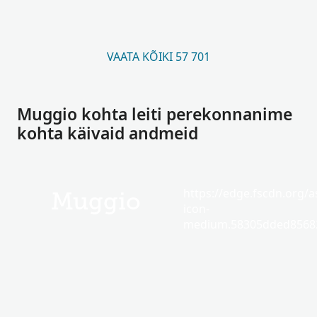
VAATA KÕIKI 57 701
Muggio kohta leiti perekonnanime
kohta käivaid andmeid
https://edge.fscdn.org/as
Muggio
icon-
medium.58305dded85682