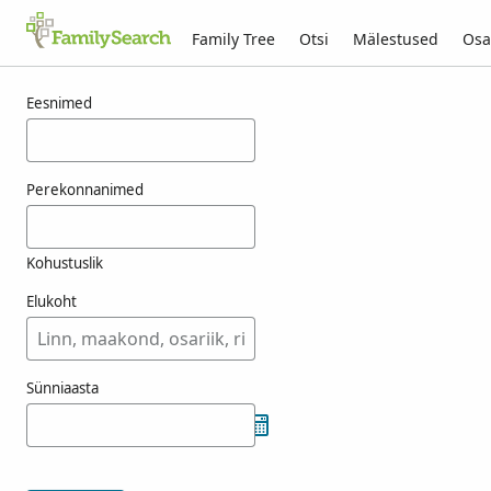
Family Tree
Otsi
Mälestused
Osa
Tulemused otsingule muggio
Eesnimed
Perekonnanimed
Kohustuslik
Elukoht
Sünniaasta