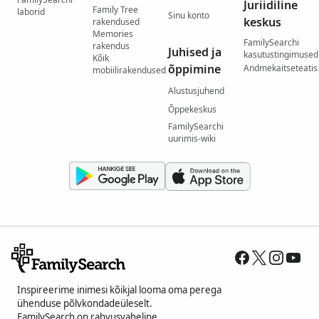
Juriidiline
Family Tree
laborid
Sinu konto
keskus
rakendused
Memories
FamilySearchi
rakendus
Juhised ja
kasutustingimused
Kõik
õppimine
Andmekaitseteatis
mobiilirakendused
Alustusjuhend
Õppekeskus
FamilySearchi
uurimis-wiki
Inspireerime inimesi kõikjal looma oma perega
ühenduse põlvkondadeüleselt.
FamilySearch on rahvusvaheline