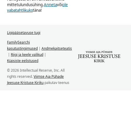
mittetulundusühing.
Anneta
või
ole
vabatahtlikuks
täna!
Ligipääsetavuse tugi
FamilySearchi
kasutustingimused
|
Andmekaitseteatis
|
Riigi ja keele valikud
|
Küpsiste eelistused
© 2026 Intellectual Reserve, Inc. All
rights reserved.
Viimse Aja Pühade
Jeesuse Kristuse Kiriku
pakutav teenus