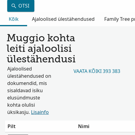
OTSI
Kõik
Ajaloolised ülestähendused
Family Tree pr
Muggio kohta
leiti ajaloolisi
ülestähendusi
Ajaloolised
VAATA KÕIKI 393 383
ülestähendused on
dokumendid, mis
sisaldavad isiku
elusündmuste
kohta olulisi
üksikasju.
Lisainfo
Pilt
Nimi