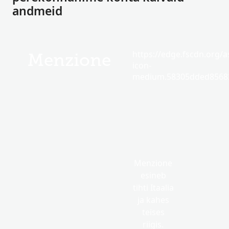
andmeid
https://edge.fscdn.org/as
Menzione
icon-
medium.58305dded85682
Menzione
esineb
tihti Itaalia
ja kahes
teises
riigis.