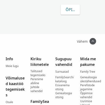
ÕPI ROHKEM MENZIO
Vähem
Info
Kiriku
Sugupuu
Mida me
liikmetele
vahendid
pakume
Meie lugu
Talitused
Surnuaiad
Family Tree
tegemiseks
FamilySearchi
Genealoogia
Võimaluse
Perenime
kataloog
ülestähendused
d kaastöö
abiline
Esivanema
Perefotode
Juhtide
tegemisek
otsing
jagamine
vahendid
Genealoogia
Õppimise
s
otsing
vahendid
FamilySea
Uurimise
Osale