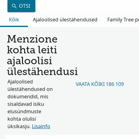
OTSI
Kõik
Ajaloolised ülestähendused
Family Tree pr
Menzione
kohta leiti
ajaloolisi
ülestähendusi
Ajaloolised
VAATA KÕIKI 186 109
ülestähendused on
dokumendid, mis
sisaldavad isiku
elusündmuste
kohta olulisi
üksikasju.
Lisainfo