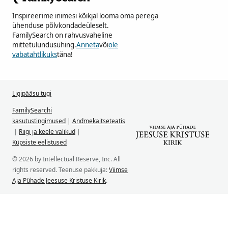
Inspireerime inimesi kõikjal looma oma perega
ühenduse põlvkondadeüleselt.
FamilySearch on rahvusvaheline
mittetulundusühing.
Anneta
või
ole
vabatahtlikuks
täna!
Ligipääsu tugi
FamilySearchi
kasutustingimused
|
Andmekaitseteatis
|
Riigi ja keele valikud
|
Küpsiste eelistused
© 2026 by Intellectual Reserve, Inc. All
rights reserved. Teenuse pakkuja:
Viimse
Aja Pühade Jeesuse Kristuse Kirik
.