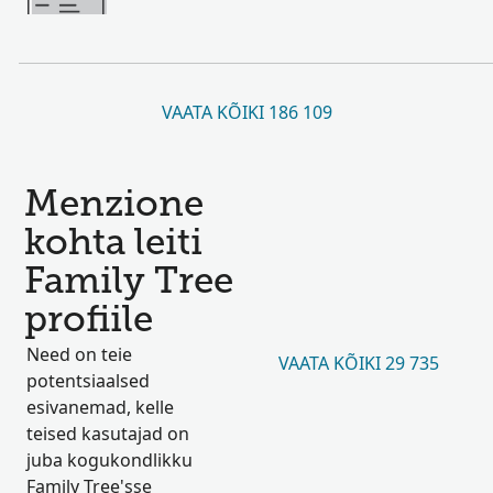
VAATA KÕIKI 186 109
Menzione
kohta leiti
Family Tree
profiile
Need on teie
VAATA KÕIKI 29 735
potentsiaalsed
esivanemad, kelle
teised kasutajad on
juba kogukondlikku
Family Tree'sse