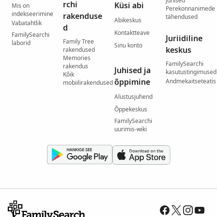
juhised
rchi
Küsi abi
Mis on
Perekonnanimede
indekseerimine
rakenduse
tähendused
Abikeskus
Vabatahtlik
d
Kontaktteave
FamilySearchi
Juriidiline
Family Tree
laborid
Sinu konto
keskus
rakendused
Memories
FamilySearchi
rakendus
Juhised ja
kasutustingimused
Kõik
õppimine
Andmekaitseteatis
mobiilirakendused
Alustusjuhend
Õppekeskus
FamilySearchi
uurimis-wiki