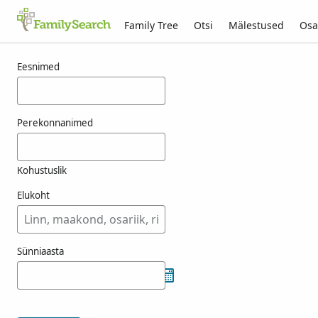
Family Tree
Otsi
Mälestused
Osa
Tulemused otsingule menzione
Eesnimed
Perekonnanimed
Kohustuslik
Elukoht
Sünniaasta