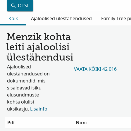
OTSI
Kõik
Ajaloolised ülestähendused
Family Tree pr
Menzik kohta
leiti ajaloolisi
ülestähendusi
Ajaloolised
VAATA KÕIKI 42 016
ülestähendused on
dokumendid, mis
sisaldavad isiku
elusündmuste
kohta olulisi
üksikasju.
Lisainfo
Pilt
Nimi