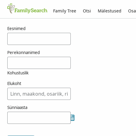
Family Tree
Otsi
Mälestused
Osa
Tulemused otsingule menzik
Eesnimed
Perekonnanimed
Kohustuslik
Elukoht
Sünniaasta