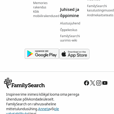
Memories
FamilySearchi
rakendus
Juhised ja
kasutustingimused
Kõik
õppimine
Andmekaitseteatis
mobiilirakendused
Alustusjuhend
Õppekeskus
FamilySearchi
uurimis-wiki
Inspireerime inimesi kõikjal looma oma perega
ühenduse põlvkondadeüleselt.
FamilySearch on rahvusvaheline
mittetulundusühing.
Anneta
või
ole
vabatahtlikuks
täna!