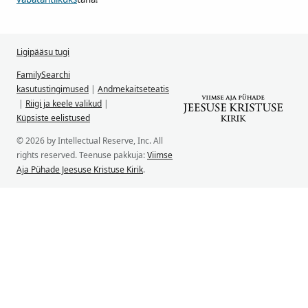
Ligipääsu tugi
FamilySearchi
kasutustingimused
|
Andmekaitseteatis
|
Riigi ja keele valikud
|
Küpsiste eelistused
© 2026 by Intellectual Reserve, Inc. All
rights reserved. Teenuse pakkuja:
Viimse
Aja Pühade Jeesuse Kristuse Kirik
.