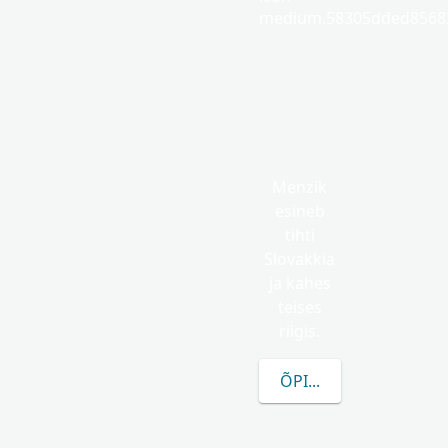
medium.58305dded85682
Menzik
esineb
tihti
Slovakkia
ja kahes
teises
riigis.
ÕPI ROHKEM MENZIK