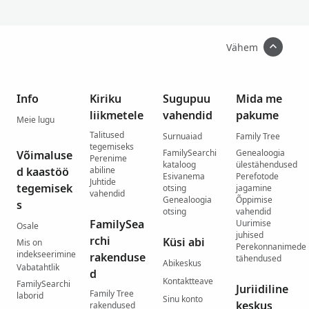
Vähem
Info
Kiriku
Sugupuu
Mida me
liikmetele
vahendid
pakume
Meie lugu
Talitused
Surnuaiad
Family Tree
tegemiseks
FamilySearchi
Genealoogia
Võimaluse
Perenime
kataloog
ülestähendused
d kaastöö
abiline
Esivanema
Perefotode
Juhtide
tegemisek
otsing
jagamine
vahendid
Genealoogia
Õppimise
s
otsing
vahendid
FamilySea
Uurimise
Osale
juhised
rchi
Küsi abi
Mis on
Perekonnanimede
indekseerimine
rakenduse
tähendused
Abikeskus
Vabatahtlik
d
Kontaktteave
FamilySearchi
Juriidiline
Family Tree
laborid
Sinu konto
keskus
rakendused