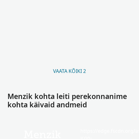
VAATA KÕIKI 2
Menzik kohta leiti perekonnanime
kohta käivaid andmeid
https://edge.fscdn.org/as
Menzik
icon-