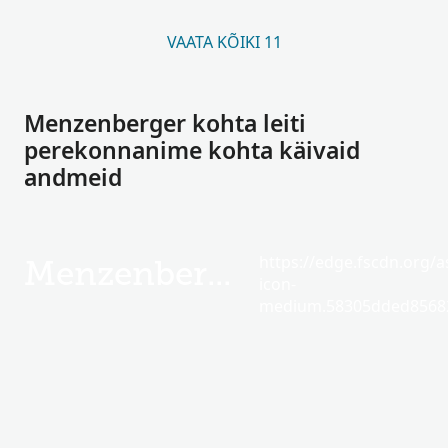
VAATA KÕIKI 11
Menzenberger kohta leiti
perekonnanime kohta käivaid
andmeid
https://edge.fscdn.org/as
Menzenberger
icon-
medium.58305dded85682