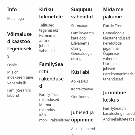
Info
Kiriku
Sugupuu
Mida me
liikmetele
vahendid
pakume
Meie lugu
Talitused
Surnuaiad
Family Tree
tegemiseks
FamilySearchi
Genealoogia
Võimaluse
Perenime
kataloog
ülestähendused
d kaastöö
abiline
Esivanema
Perefotode
Juhtide
tegemisek
otsing
jagamine
vahendid
Genealoogia
Õppimise
s
otsing
vahendid
FamilySea
Uurimise
Osale
juhised
rchi
Küsi abi
Mis on
Perekonnanimede
indekseerimine
rakenduse
tähendused
Abikeskus
Vabatahtlik
d
Kontaktteave
FamilySearchi
Juriidiline
Family Tree
laborid
Sinu konto
keskus
rakendused
Memories
FamilySearchi
rakendus
Juhised ja
kasutustingimused
Kõik
õppimine
Andmekaitseteatis
mobiilirakendused
Alustusjuhend