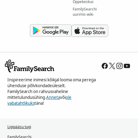
Õppekeskus
FamilySearchi
uurimis-wiki
Inspireerime inimesi kõikjal looma oma perega
ühenduse põlvkondadeüleselt.
FamilySearch on rahvusvaheline
mittetulundusühing.
Anneta
või
ole
vabatahtlikuks
täna!
Ligipääsu tugi
FamilySearchi