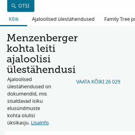
OTSI
Kõik
Ajaloolised ülestähendused
Family Tree pr
Menzenberger
kohta leiti
ajaloolisi
ülestähendusi
Ajaloolised
VAATA KÕIKI 26 029
ülestähendused on
dokumendid, mis
sisaldavad isiku
elusündmuste
kohta olulisi
üksikasju.
Lisainfo