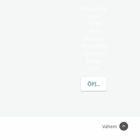
Menzenbe
rger
esineb
tihti
Ameerika
Ühendriigi
d ja kahes
teises
riigis.
ÕPI ROHKEM MENZEN
Vähem