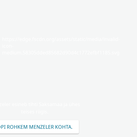
https://edge.fscdn.org/assets/static/media/invalid-
icon-
medium.58305dded85682d90d4c1772efbf1185.svg
eler esineb tihti Saksamaa ja ühes
teises riigis.
PI ROHKEM MENZELER KOHTA.