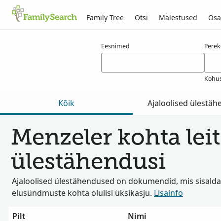
Family Tree
Otsi
Mälestused
Osa
Tulemused otsingule menzeler
Eesnimed
Pere
Kohus
Kõik
Ajaloolised ülestä
Menzeler kohta leiti
ülestähendusi
Ajaloolised ülestähendused on dokumendid, mis sisalda
elusündmuste kohta olulisi üksikasju.
Lisainfo
Pilt
Nimi