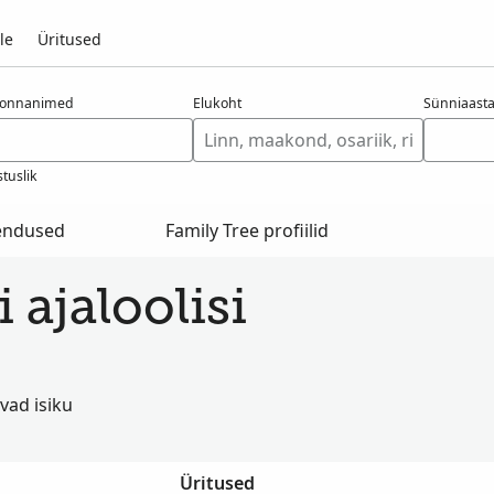
le
Üritused
konnanimed
Elukoht
Sünniaast
tuslik
hendused
Family Tree profiilid
 ajaloolisi
vad isiku
Üritused