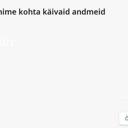
anime kohta käivaid andmeid
ler
Menz
Õ