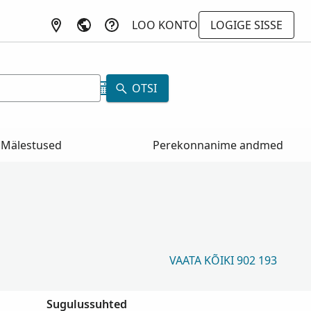
LOO KONTO
LOGIGE SISSE
a
OTSI
Mälestused
Perekonnanime andmed
VAATA KÕIKI 902 193
Sugulussuhted