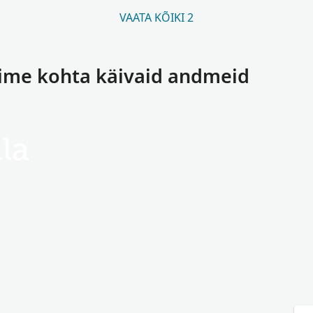
VAATA KÕIKI 2
nime kohta käivaid andmeid
la