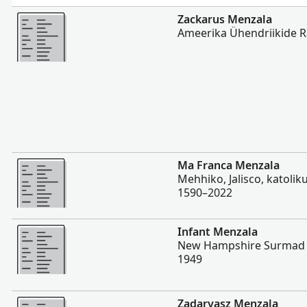
Rohkem
Zackarus Menzala
Ameerika Ühendriikide 
Rohkem
Ma Franca Menzala
Mehhiko, Jalisco, katoliku
1590–2022
Rohkem
Infant Menzala
New Hampshire Surmad j
1949
Rohkem
Zadaryasz Menzala