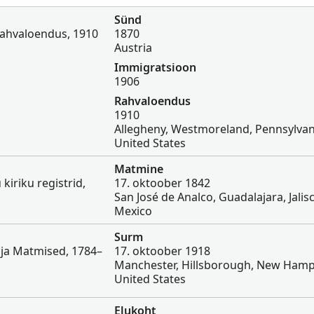
Sünd
Rahvaloendus, 1910
1870
Austria
Immigratsioon
1906
Rahvaloendus
1910
Allegheny, Westmoreland, Pennsylvan
United States
Matmine
 kiriku registrid,
17. oktoober 1842
San José de Analco, Guadalajara, Jalis
Mexico
Surm
a Matmised, 1784–
17. oktoober 1918
Manchester, Hillsborough, New Hamp
United States
Elukoht