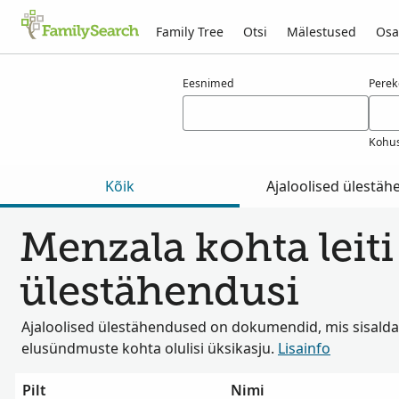
Family Tree
Otsi
Mälestused
Osa
Tulemused otsingule menzala
Eesnimed
Pere
Kohus
Kõik
Ajaloolised ülestä
Menzala kohta leiti 
ülestähendusi
Ajaloolised ülestähendused on dokumendid, mis sisalda
elusündmuste kohta olulisi üksikasju.
Lisainfo
Pilt
Nimi