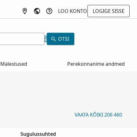
LOO KONTO
LOGIGE SISSE
a
OTSI
Mälestused
Perekonnanime andmed
VAATA KÕIKI 206 460
Sugulussuhted