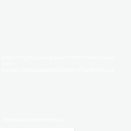
https://edge.fscdn.org/assets/static/media/invalid-
icon-
medium.58305dded85682d90d4c1772efbf1185.svg
Menzala esineb tihti Peruu.