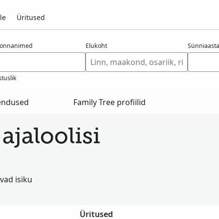
le
Üritused
konnanimed
Elukoht
Sünniaast
tuslik
hendused
Family Tree profiilid
ajaloolisi
vad isiku
Üritused