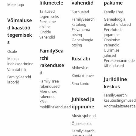
liikmetele
vahendid
pakume
Meie lugu
Talitused
Surnuaiad
Family Tree
tegemiseks
FamilySearchi
Genealoogia
Võimaluse
Perenime
kataloog
ülestähendused
d kaastöö
abiline
Esivanema
Perefotode
Juhtide
tegemisek
otsing
jagamine
vahendid
Genealoogia
Õppimise
s
otsing
vahendid
FamilySea
Uurimise
Osale
juhised
rchi
Küsi abi
Mis on
Perekonnanimede
indekseerimine
rakenduse
tähendused
Abikeskus
Vabatahtlik
d
Kontaktteave
FamilySearchi
Juriidiline
Family Tree
laborid
Sinu konto
keskus
rakendused
Memories
FamilySearchi
rakendus
Juhised ja
kasutustingimused
Kõik
õppimine
Andmekaitseteatis
mobiilirakendused
Alustusjuhend
Õppekeskus
FamilySearchi