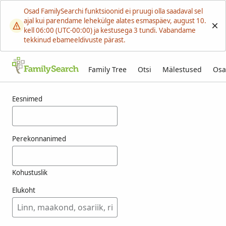
Osad FamilySearchi funktsioonid ei pruugi olla saadaval sel
ajal kui parendame lehekülge alates esmaspäev, august 10.
kell 06:00 (UTC-00:00) ja kestusega 3 tundi. Vabandame
tekkinud ebameeldivuste pärast.
Family Tree
Otsi
Mälestused
Osa
Tulemused otsingule menville
Eesnimed
Perekonnanimed
Kohustuslik
Elukoht