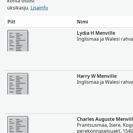
kohta olulisi
üksikasju.
Lisainfo
Pilt
Nimi
Rohkem
Lydia H Menville
Inglismaa ja Walesi rahv
Rohkem
Harry W Menville
Inglismaa ja Walesi rahv
Rohkem
Charles Auguste Menvil
Prantsusmaa, Isere, Kog
perekonnaseisuakt, 154