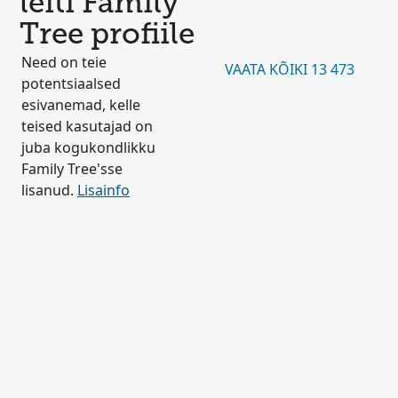
leiti Family
Tree profiile
Need on teie
VAATA KÕIKI 13 473
potentsiaalsed
esivanemad, kelle
teised kasutajad on
juba kogukondlikku
Family Tree'sse
lisanud.
Lisainfo