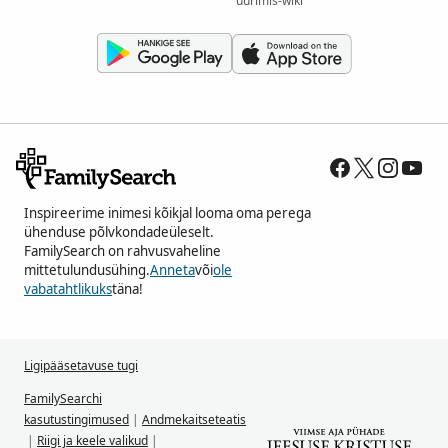
uurimis-wiki
Inspireerime inimesi kõikjal looma oma perega
ühenduse põlvkondadeüleselt.
FamilySearch on rahvusvaheline
mittetulundusühing.
Anneta
või
ole
vabatahtlikuks
täna!
Ligipääsetavuse tugi
FamilySearchi
kasutustingimused
|
Andmekaitseteatis
|
Riigi ja keele valikud
|