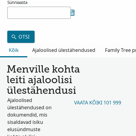
Sünniaasta
OTSI
Kõik
Ajaloolised ülestähendused
Family Tree pr
Menville kohta
leiti ajaloolisi
ülestähendusi
Ajaloolised
VAATA KÕIKI 101 999
ülestähendused on
dokumendid, mis
sisaldavad isiku
elusündmuste