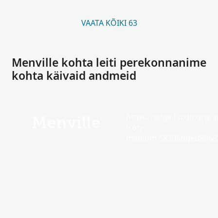
VAATA KÕIKI 63
Menville kohta leiti perekonnanime
kohta käivaid andmeid
https://edge.fscdn.org/as
Menville
icon-
medium.58305dded85682