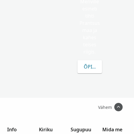
Menville
esineb
tihti
Prantsus
maa ja
kahes
teises
riigis.
ÕPI ROHKEM MENVILL
Vähem
Info
Kiriku
Sugupuu
Mida me