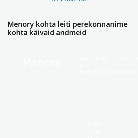
Menory kohta leiti perekonnanime
kohta käivaid andmeid
https://edge.fscdn.org/as
Menory
icon-
medium.58305dded85682
Menory
esineb