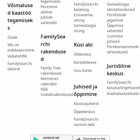
tegemiseks
FamilySearchi
Genealoogia
Võimaluse
Perenime
kataloog
ülestähendused
d kaastöö
abiline
Esivanema
Perefotode
Juhtide
tegemisek
otsing
jagamine
vahendid
Genealoogia
Õppimise
s
otsing
vahendid
FamilySea
Uurimise
Osale
juhised
rchi
Küsi abi
Mis on
Perekonnanimede
indekseerimine
rakenduse
tähendused
Abikeskus
Vabatahtlik
d
Kontaktteave
FamilySearchi
Juriidiline
Family Tree
laborid
Sinu konto
keskus
rakendused
Memories
FamilySearchi
rakendus
Juhised ja
kasutustingimused
Kõik
õppimine
Andmekaitseteatis
mobiilirakendused
Alustusjuhend
Õppekeskus
FamilySearchi
uurimis-wiki