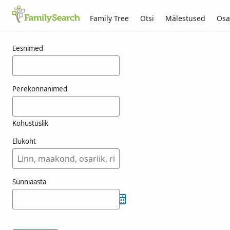
Family Tree
Otsi
Mälestused
Osa
Tulemused otsingule menory
Eesnimed
Perekonnanimed
Kohustuslik
Elukoht
Sünniaasta