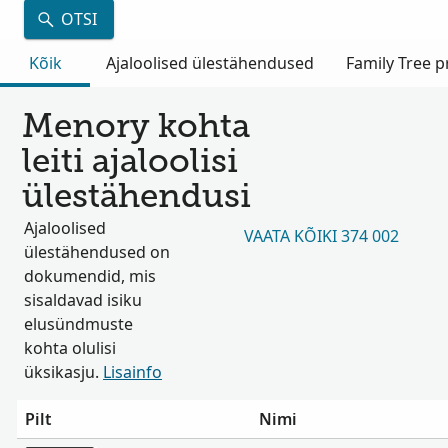
OTSI
Kõik
Ajaloolised ülestähendused
Family Tree pr
Menory kohta
leiti ajaloolisi
ülestähendusi
Ajaloolised
VAATA KÕIKI 374 002
ülestähendused on
dokumendid, mis
sisaldavad isiku
elusündmuste
kohta olulisi
üksikasju.
Lisainfo
Pilt
Nimi