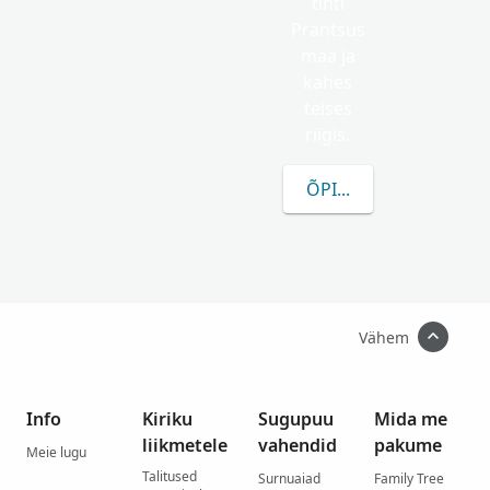
tihti
Prantsus
maa ja
kahes
teises
riigis.
ÕPI ROHKEM MENORY
Vähem
Info
Kiriku
Sugupuu
Mida me
liikmetele
vahendid
pakume
Meie lugu
Talitused
Surnuaiad
Family Tree