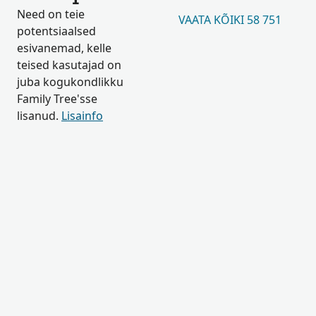
Need on teie
VAATA KÕIKI 58 751
potentsiaalsed
esivanemad, kelle
teised kasutajad on
juba kogukondlikku
Family Tree'sse
lisanud.
Lisainfo