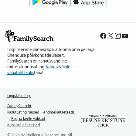
Inspireerime inimesi kõikjal looma oma perega
ühenduse põlvkondadeüleselt.
FamilySearch on rahvusvaheline
mittetulundusühing.
Anneta
või
ole
vabatahtlikuks
täna!
Ligipääsu tugi
FamilySearchi
kasutustingimused
|
Andmekaitseteatis
|
Riigi ja keele valikud
|
Küpsiste eelistused
© 2026 by Intellectual Reserve, Inc. All