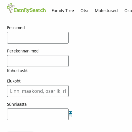
Family Tree
Otsi
Mälestused
Osa
Tulemused otsingule menman
Eesnimed
Perekonnanimed
Kohustuslik
Elukoht
Sünniaasta