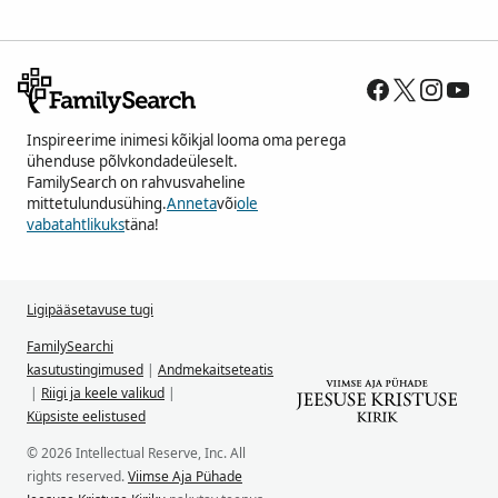
Inspireerime inimesi kõikjal looma oma perega
ühenduse põlvkondadeüleselt.
FamilySearch on rahvusvaheline
mittetulundusühing.
Anneta
või
ole
vabatahtlikuks
täna!
Ligipääsetavuse tugi
FamilySearchi
kasutustingimused
|
Andmekaitseteatis
|
Riigi ja keele valikud
|
Küpsiste eelistused
© 2026 Intellectual Reserve, Inc. All
rights reserved.
Viimse Aja Pühade