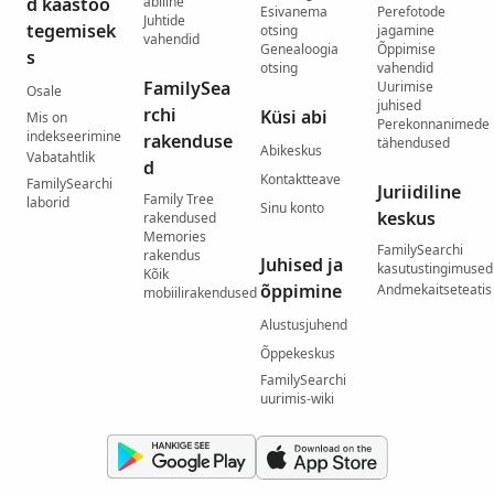
d kaastöö
abiline
Esivanema
Perefotode
Juhtide
tegemisek
otsing
jagamine
vahendid
Genealoogia
Õppimise
s
otsing
vahendid
FamilySea
Uurimise
Osale
juhised
rchi
Küsi abi
Mis on
Perekonnanimede
indekseerimine
rakenduse
tähendused
Abikeskus
Vabatahtlik
d
Kontaktteave
FamilySearchi
Juriidiline
Family Tree
laborid
Sinu konto
keskus
rakendused
Memories
FamilySearchi
rakendus
Juhised ja
kasutustingimused
Kõik
õppimine
Andmekaitseteatis
mobiilirakendused
Alustusjuhend
Õppekeskus
FamilySearchi
uurimis-wiki