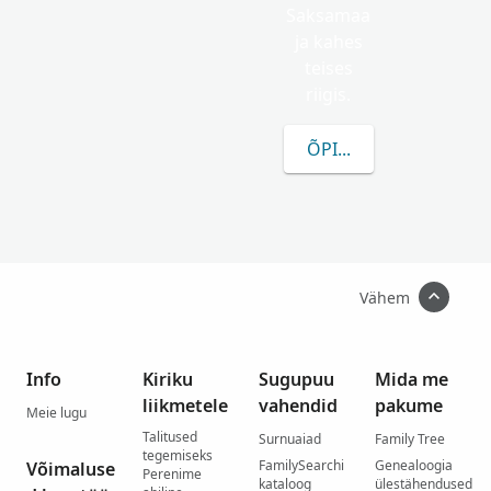
Saksamaa
ja kahes
teises
riigis.
ÕPI ROHKEM MENMA
Vähem
Info
Kiriku
Sugupuu
Mida me
liikmetele
vahendid
pakume
Meie lugu
Talitused
Surnuaiad
Family Tree
tegemiseks
FamilySearchi
Genealoogia
Võimaluse
Perenime
kataloog
ülestähendused