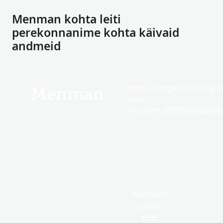
Menman kohta leiti
perekonnanime kohta käivaid
andmeid
https://edge.fscdn.org/as
Menman
icon-
medium.58305dded85682
Menman
esineb
tihti