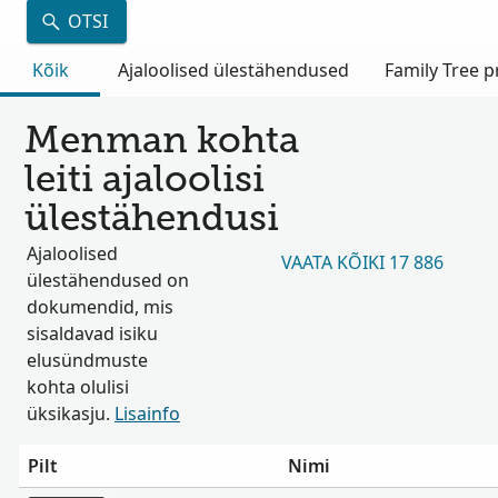
OTSI
Kõik
Ajaloolised ülestähendused
Family Tree pr
Menman kohta
leiti ajaloolisi
ülestähendusi
Ajaloolised
VAATA KÕIKI 17 886
ülestähendused on
dokumendid, mis
sisaldavad isiku
elusündmuste
kohta olulisi
üksikasju.
Lisainfo
Pilt
Nimi