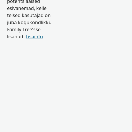
potentsiaalsed
esivanemad, kelle
teised kasutajad on
juba kogukondlikku
Family Tree'sse
lisanud.
Lisainfo