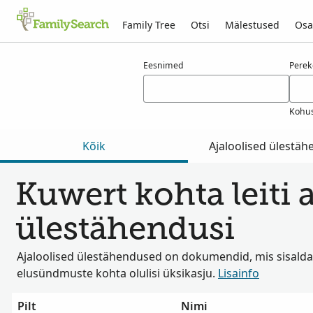
Family Tree
Otsi
Mälestused
Osa
Tulemused otsingule kuwert
Eesnimed
Pere
Kohus
Kõik
Ajaloolised ülestä
Kuwert kohta leiti a
ülestähendusi
Ajaloolised ülestähendused on dokumendid, mis sisalda
elusündmuste kohta olulisi üksikasju.
Lisainfo
Pilt
Nimi