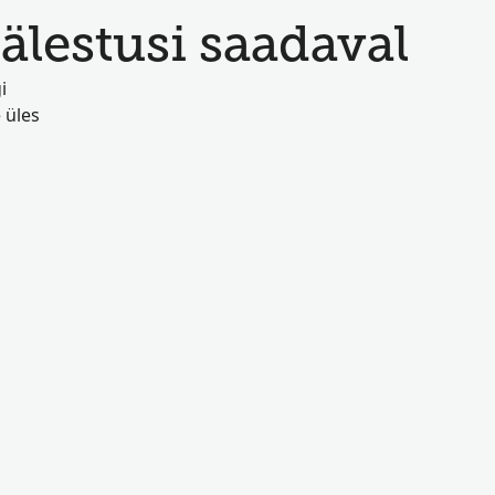
lestusi saadaval
i
 üles