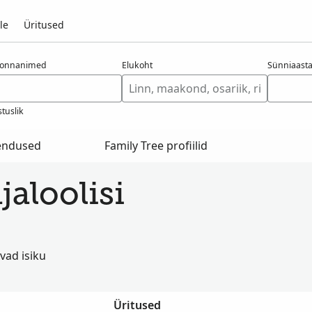
le
Üritused
konnanimed
Elukoht
Sünniaast
tuslik
hendused
Family Tree profiilid
jaloolisi
vad isiku
Üritused