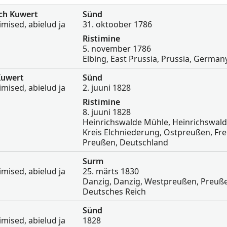
ch Kuwert
Sünd
imised, abielud ja
31. oktoober 1786
Ristimine
5. november 1786
Elbing, East Prussia, Prussia, German
Kuwert
Sünd
imised, abielud ja
2. juuni 1828
Ristimine
8. juuni 1828
Heinrichswalde Mühle, Heinrichswald
Kreis Elchniederung, Ostpreußen, Fre
Preußen, Deutschland
Surm
imised, abielud ja
25. märts 1830
Danzig, Danzig, Westpreußen, Preuß
Deutsches Reich
Sünd
imised, abielud ja
1828