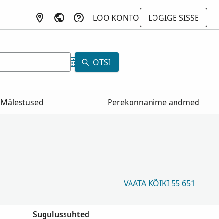
LOO KONTO
LOGIGE SISSE
a
OTSI
Mälestused
Perekonnanime andmed
VAATA KÕIKI 55 651
Sugulussuhted