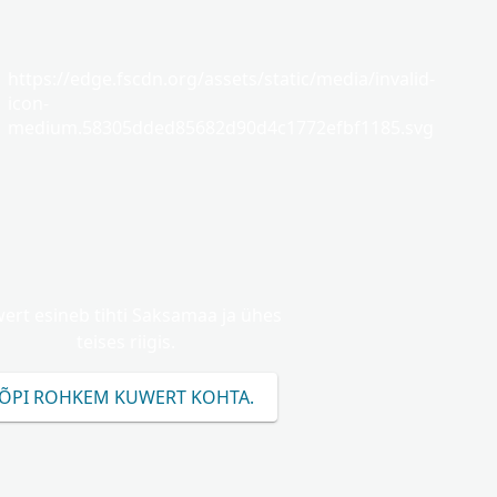
https://edge.fscdn.org/assets/static/media/invalid-
icon-
medium.58305dded85682d90d4c1772efbf1185.svg
ert esineb tihti Saksamaa ja ühes
teises riigis.
ÕPI ROHKEM KUWERT KOHTA.