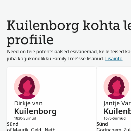
Kuilenborg kohta le
profiile
Need on teie potentsiaalsed esivanemad, kelle teised k
juba kogukondlikku Family Tree'sse lisanud.
Lisainfo
Dirkje van
Jantje Va
Kuilenborg
Kuilen
1830-Surnud
1675-Surnud
Sünd
Naine
Sünd
Naine
of Maurik, Geld., Neth.