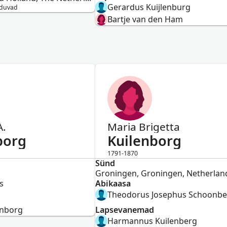
Gerardus Kuijlenburg
uduvad
Bartje van den Ham
A.
Maria Brigetta
borg
Kuilenborg
1791-1870
Sünd
Naine
Groningen, Groningen, Netherlan
s
Abikaasa
Theodorus Josephus Schoonb
enborg
Lapsevanemad
Harmannus Kuilenberg