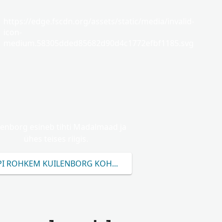
https://edge.fscdn.org/assets/static/media/invalid-
icon-
medium.58305dded85682d90d4c1772efbf1185.svg
lenborg esineb tihti Madalmaad ja
ühes teises riigis.
PI ROHKEM KUILENBORG KOHTA.