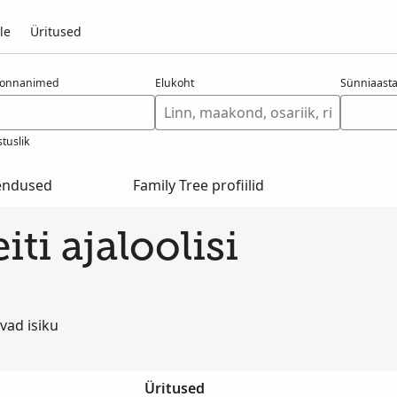
le
Üritused
konnanimed
Elukoht
Sünniaast
tuslik
hendused
Family Tree profiilid
ti ajaloolisi
vad isiku
Üritused