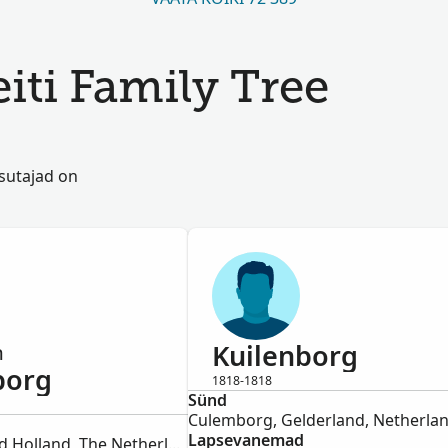
iti Family Tree
asutajad on
Kuilenborg
n
borg
1818-1818
Sünd
Mees
Culemborg, Gelderland, Netherla
Lapsevanemad
Gorinchem, Zuid Holland, The Netherlands