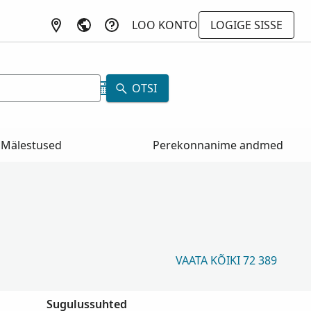
LOO KONTO
LOGIGE SISSE
a
OTSI
Mälestused
Perekonnanime andmed
VAATA KÕIKI 72 389
Sugulussuhted