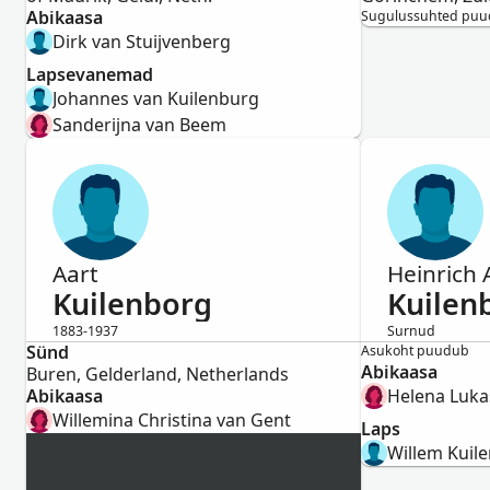
Abikaasa
Sugulussuhted pu
Dirk van Stuijvenberg
Lapsevanemad
Johannes van Kuilenburg
Sanderijna van Beem
Aart
Heinrich 
Kuilenborg
Kuilen
1883-1937
Surnud
Sünd
Mees
Mees
Asukoht puudub
Abikaasa
Buren, Gelderland, Netherlands
Abikaasa
Helena Luka
Willemina Christina van Gent
Laps
Willem Kuil