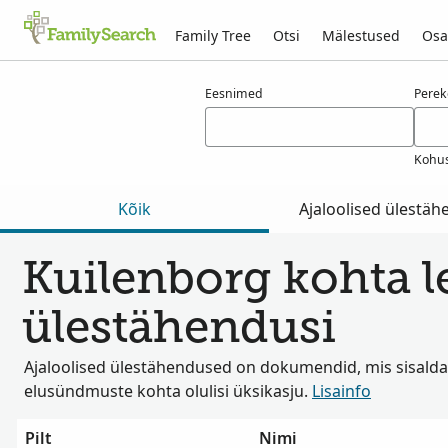
Family Tree
Otsi
Mälestused
Osa
Tulemused otsingule kuilenborg
Eesnimed
Pere
Kohus
Kõik
Ajaloolised ülestä
Kuilenborg kohta lei
ülestähendusi
Ajaloolised ülestähendused on dokumendid, mis sisalda
elusündmuste kohta olulisi üksikasju.
Lisainfo
Pilt
Nimi