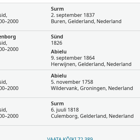
Surm
id,
2. september 1837
600–2000
Buren, Gelderland, Nederland
lenborg
Sünd
id,
1826
600–2000
Abielu
9. september 1864
Herwijnen, Gelderland, Nederland
Abielu
id,
5. november 1758
600–2000
Wildervank, Groningen, Nederland
Surm
id,
6. juuli 1818
600–2000
Culemborg, Gelderland, Nederland
VAATA KÕIKI 72 389