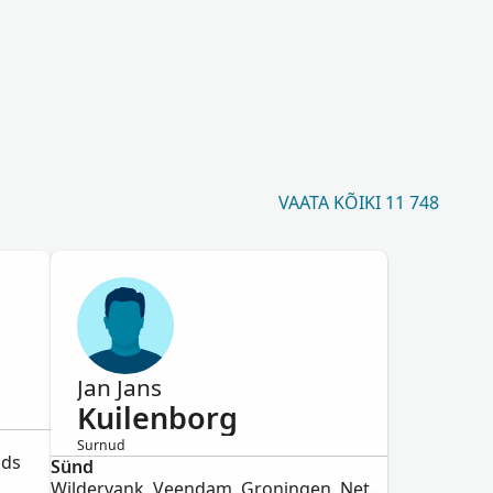
VAATA KÕIKI 11 748
Jan Jans
Kuilenborg
Surnud
nds
Sünd
Mees
Wildervank, Veendam, Groningen, Netherlands