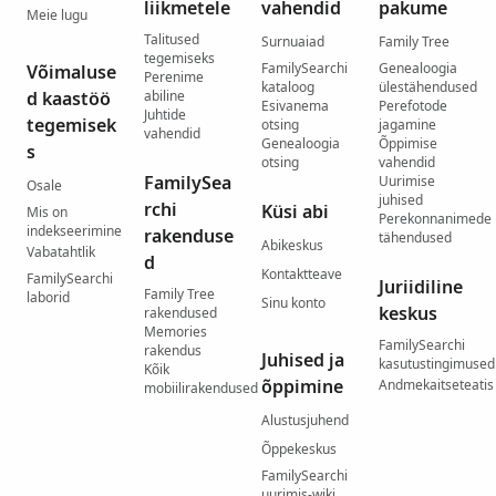
liikmetele
vahendid
pakume
Meie lugu
Talitused
Surnuaiad
Family Tree
tegemiseks
FamilySearchi
Genealoogia
Võimaluse
Perenime
kataloog
ülestähendused
d kaastöö
abiline
Esivanema
Perefotode
Juhtide
tegemisek
otsing
jagamine
vahendid
Genealoogia
Õppimise
s
otsing
vahendid
FamilySea
Uurimise
Osale
juhised
rchi
Küsi abi
Mis on
Perekonnanimede
indekseerimine
rakenduse
tähendused
Abikeskus
Vabatahtlik
d
Kontaktteave
FamilySearchi
Juriidiline
Family Tree
laborid
Sinu konto
keskus
rakendused
Memories
FamilySearchi
rakendus
Juhised ja
kasutustingimused
Kõik
õppimine
Andmekaitseteatis
mobiilirakendused
Alustusjuhend
Õppekeskus
FamilySearchi
uurimis-wiki