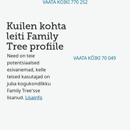
VAATA KÕIKI 770 252
Kuilen kohta
leiti Family
Tree profiile
Need on teie
VAATA KÕIKI 70 049
potentsiaalsed
esivanemad, kelle
teised kasutajad on
juba kogukondlikku
Family Tree'sse
lisanud.
Lisainfo