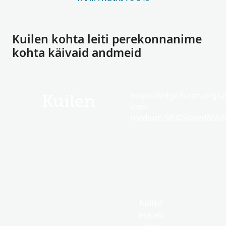
Kuilen kohta leiti perekonnanime
kohta käivaid andmeid
https://edge.fscdn.org/as
Kuilen
icon-
medium.58305dded85682
Kuilen
esineb