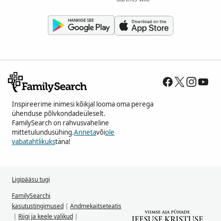
Inspireerime inimesi kõikjal looma oma perega
ühenduse põlvkondadeüleselt.
FamilySearch on rahvusvaheline
mittetulundusühing.
Anneta
või
ole
vabatahtlikuks
täna!
Ligipääsu tugi
FamilySearchi
kasutustingimused
|
Andmekaitseteatis
|
Riigi ja keele valikud
|