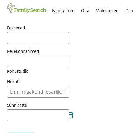
Family Tree
Otsi
Mälestused
Osa
Tulemused otsingule kuilen
Eesnimed
Perekonnanimed
Kohustuslik
Elukoht
Sünniaasta