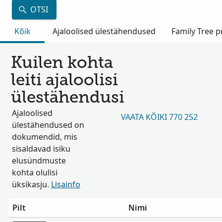
OTSI
Kõik
Ajaloolised ülestähendused
Family Tree pr
Kuilen kohta
leiti ajaloolisi
ülestähendusi
Ajaloolised
VAATA KÕIKI 770 252
ülestähendused on
dokumendid, mis
sisaldavad isiku
elusündmuste
kohta olulisi
üksikasju.
Lisainfo
Pilt
Nimi