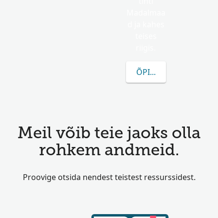
tihti
Madalmaa
d ja kahes
teises
riigis.
ÕPI ROHKEM KUILEN 
Meil võib teie jaoks olla
rohkem andmeid.
Proovige otsida nendest teistest ressurssidest.