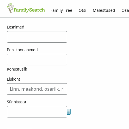
Family Tree
Otsi
Mälestused
Osa
Tulemused otsingule josteinsen
Eesnimed
Perekonnanimed
Kohustuslik
Elukoht
Sünniaasta