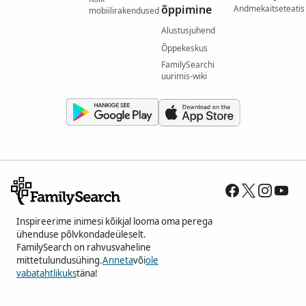
õppimine
Andmekaitseteatis
mobiilirakendused
Alustusjuhend
Õppekeskus
FamilySearchi
uurimis-wiki
Inspireerime inimesi kõikjal looma oma perega
ühenduse põlvkondadeüleselt.
FamilySearch on rahvusvaheline
mittetulundusühing.
Anneta
või
ole
vabatahtlikuks
täna!