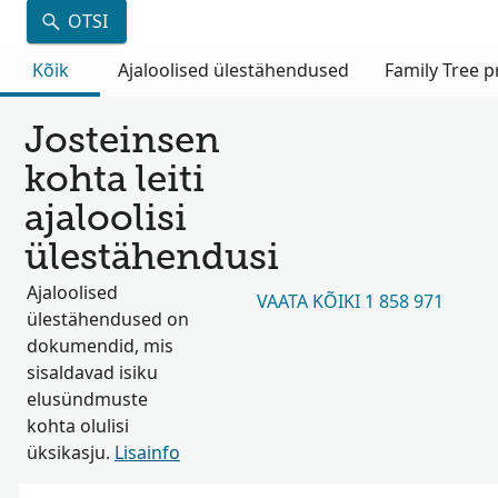
OTSI
Kõik
Ajaloolised ülestähendused
Family Tree pr
Josteinsen
kohta leiti
ajaloolisi
ülestähendusi
Ajaloolised
VAATA KÕIKI 1 858 971
ülestähendused on
dokumendid, mis
sisaldavad isiku
elusündmuste
kohta olulisi
üksikasju.
Lisainfo