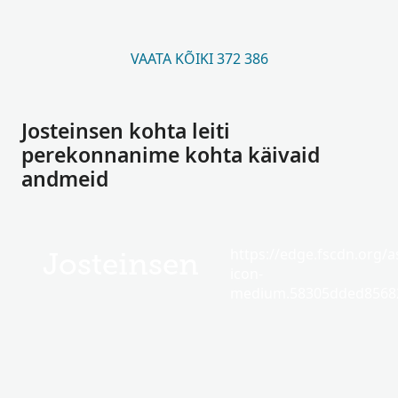
VAATA KÕIKI 372 386
Josteinsen kohta leiti
perekonnanime kohta käivaid
andmeid
https://edge.fscdn.org/as
Josteinsen
icon-
medium.58305dded85682