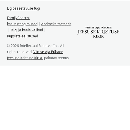
Ligipääsetavuse tugi
FamilySearchi
kasutustingimused
|
Andmekaitseteatis
|
Riigi ja keele valikud
|
Küpsiste eelistused
© 2026 Intellectual Reserve, Inc. All
rights reserved.
Viimse Aja Pühade
Jeesuse Kristuse Kiriku
pakutav teenus