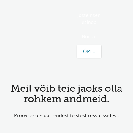
Josteinsen
esineb
tihti
Norra.
ÕPI ROHKEM JOSTEIN
Meil võib teie jaoks olla
rohkem andmeid.
Proovige otsida nendest teistest ressurssidest.