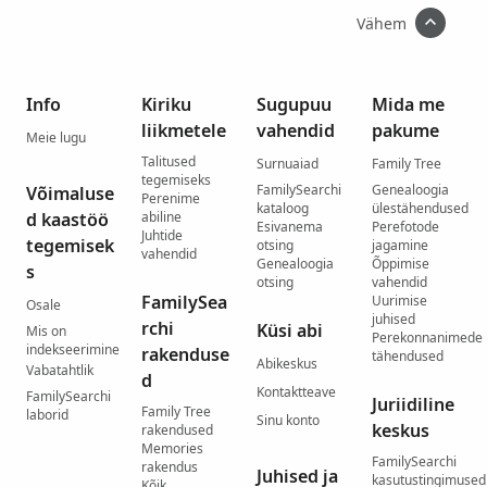
Vähem
Info
Kiriku
Sugupuu
Mida me
liikmetele
vahendid
pakume
Meie lugu
Talitused
Surnuaiad
Family Tree
tegemiseks
FamilySearchi
Genealoogia
Võimaluse
Perenime
kataloog
ülestähendused
d kaastöö
abiline
Esivanema
Perefotode
Juhtide
tegemisek
otsing
jagamine
vahendid
Genealoogia
Õppimise
s
otsing
vahendid
FamilySea
Uurimise
Osale
juhised
rchi
Küsi abi
Mis on
Perekonnanimede
indekseerimine
rakenduse
tähendused
Abikeskus
Vabatahtlik
d
Kontaktteave
FamilySearchi
Juriidiline
Family Tree
laborid
Sinu konto
keskus
rakendused
Memories
FamilySearchi
rakendus
Juhised ja
kasutustingimused
Kõik