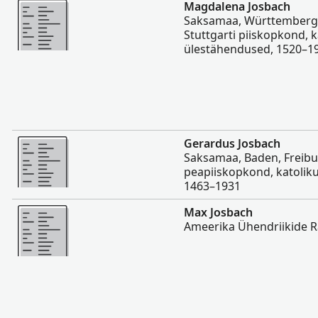
Rohkem
Magdalena Josbach
Saksamaa, Württemberg,
Stuttgarti piiskopkond, k
ülestähendused, 1520–1
Rohkem
Gerardus Josbach
Saksamaa, Baden, Freibu
peapiiskopkond, katoliku 
1463–1931
Rohkem
Max Josbach
Ameerika Ühendriikide 