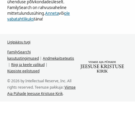
ühenduse põlvkondadeüleselt.
FamilySearch on rahvusvaheline
mittetulundusühing.
Anneta
või
ole
vabatahtlikuks
täna!
Ligipääsu tugi
FamilySearchi
kasutustingimused
|
Andmekaitseteatis
|
Riigi ja keele valikud
|
Küpsiste eelistused
© 2026 by Intellectual Reserve, Inc. All
rights reserved. Teenuse pakkuja:
Viimse
Aja Pühade Jeesuse Kristuse Kirik
.