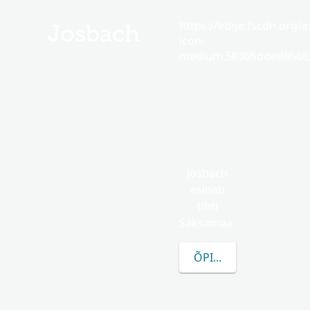
https://edge.fscdn.org/as
Josbach
icon-
medium.58305dded85682
Josbach
esineb
tihti
Saksamaa.
ÕPI ROHKEM JOSBAC