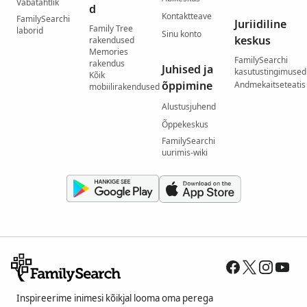
Vabatahtlik
d
Kontaktteave
FamilySearchi
Juriidiline
Family Tree
laborid
Sinu konto
keskus
rakendused
Memories
FamilySearchi
rakendus
Juhised ja
kasutustingimused
Kõik
õppimine
Andmekaitseteatis
mobiilirakendused
Alustusjuhend
Õppekeskus
FamilySearchi
uurimis-wiki
Inspireerime inimesi kõikjal looma oma perega