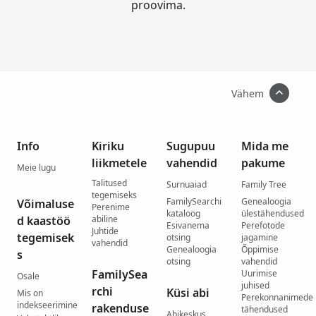
proovima.
Vähem
Info
Kiriku
Sugupuu
Mida me
liikmetele
vahendid
pakume
Meie lugu
Talitused
Surnuaiad
Family Tree
tegemiseks
FamilySearchi
Genealoogia
Võimaluse
Perenime
kataloog
ülestähendused
d kaastöö
abiline
Esivanema
Perefotode
Juhtide
tegemisek
otsing
jagamine
vahendid
Genealoogia
Õppimise
s
otsing
vahendid
FamilySea
Uurimise
Osale
juhised
rchi
Küsi abi
Mis on
Perekonnanimede
indekseerimine
rakenduse
tähendused
Abikeskus