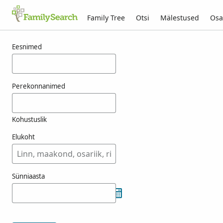
Family Tree
Otsi
Mälestused
Osa
Tulemused otsingule josbach
Eesnimed
Perekonnanimed
Kohustuslik
Elukoht
Sünniaasta