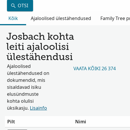
OTSI
Kõik
Ajaloolised ülestähendused
Family Tree pr
Josbach kohta
leiti ajaloolisi
ülestähendusi
Ajaloolised
VAATA KÕIKI 26 374
ülestähendused on
dokumendid, mis
sisaldavad isiku
elusündmuste
kohta olulisi
üksikasju.
Lisainfo
Pilt
Nimi