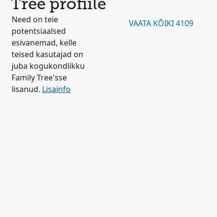
Tree profiile
Need on teie
VAATA KÕIKI 4109
potentsiaalsed
esivanemad, kelle
teised kasutajad on
juba kogukondlikku
Family Tree'sse
lisanud.
Lisainfo