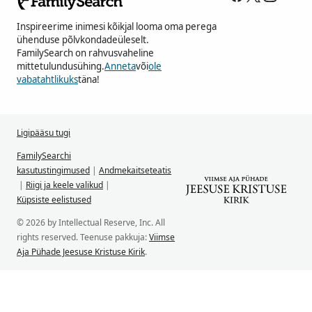
Inspireerime inimesi kõikjal looma oma perega
ühenduse põlvkondadeüleselt.
FamilySearch on rahvusvaheline
mittetulundusühing.
Anneta
või
ole
vabatahtlikuks
täna!
Ligipääsu tugi
FamilySearchi
kasutustingimused
|
Andmekaitseteatis
|
Riigi ja keele valikud
|
Küpsiste eelistused
© 2026 by Intellectual Reserve, Inc. All
rights reserved. Teenuse pakkuja:
Viimse
Aja Pühade Jeesuse Kristuse Kirik
.