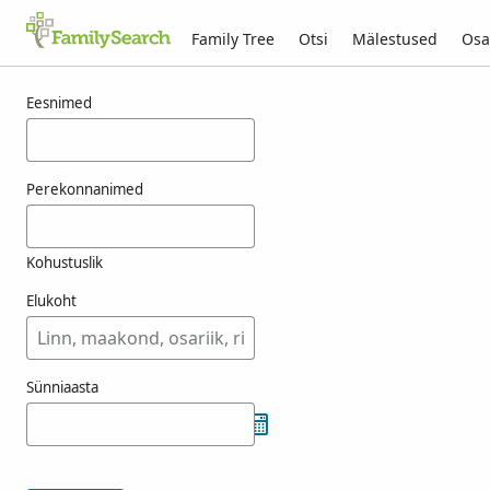
Family Tree
Otsi
Mälestused
Osa
Tulemused otsingule feurborn
Eesnimed
Perekonnanimed
Kohustuslik
Elukoht
Sünniaasta