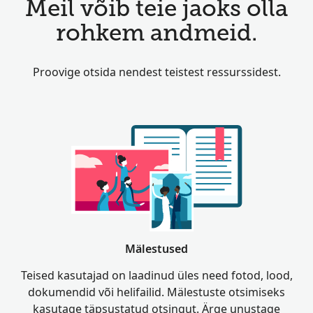
Meil võib teie jaoks olla
rohkem andmeid.
Proovige otsida nendest teistest ressurssidest.
Mälestused
Teised kasutajad on laadinud üles need fotod, lood,
dokumendid või helifailid. Mälestuste otsimiseks
kasutage täpsustatud otsingut. Ärge unustage