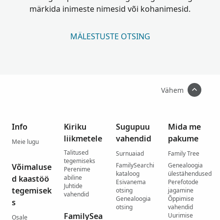
märkida inimeste nimesid või kohanimesid.
MÄLESTUSTE OTSING
Vähem
Info
Kiriku
Sugupuu
Mida me
liikmetele
vahendid
pakume
Meie lugu
Talitused
Surnuaiad
Family Tree
tegemiseks
FamilySearchi
Genealoogia
Võimaluse
Perenime
kataloog
ülestähendused
d kaastöö
abiline
Esivanema
Perefotode
Juhtide
tegemisek
otsing
jagamine
vahendid
Genealoogia
Õppimise
s
otsing
vahendid
FamilySea
Uurimise
Osale