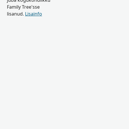
juba kogukondlikku
Family Tree'sse
lisanud.
Lisainfo