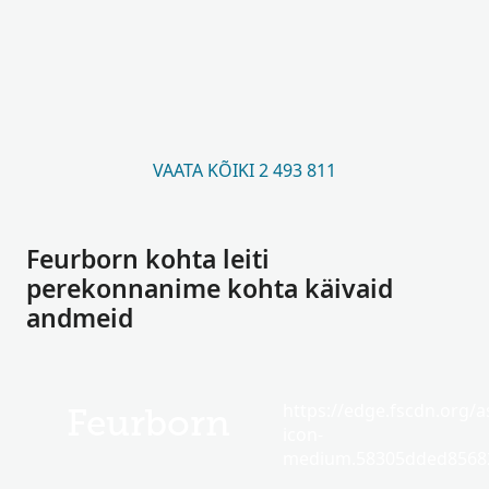
VAATA KÕIKI 2 493 811
Feurborn kohta leiti
perekonnanime kohta käivaid
andmeid
https://edge.fscdn.org/as
Feurborn
icon-
medium.58305dded85682