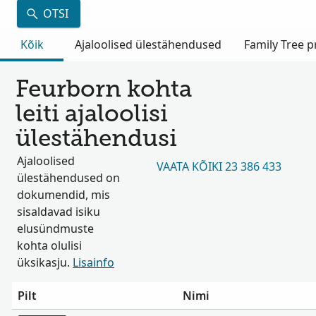
OTSI
Kõik
Ajaloolised ülestähendused
Family Tree pr
Feurborn kohta
leiti ajaloolisi
ülestähendusi
Ajaloolised
VAATA KÕIKI 23 386 433
ülestähendused on
dokumendid, mis
sisaldavad isiku
elusündmuste
kohta olulisi
üksikasju.
Lisainfo
Pilt
Nimi