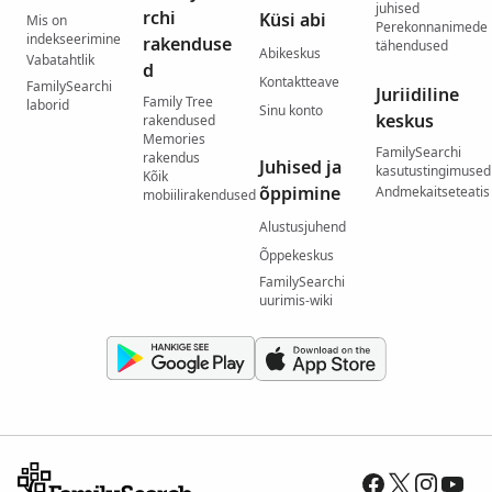
juhised
rchi
Küsi abi
Mis on
Perekonnanimede
indekseerimine
rakenduse
tähendused
Abikeskus
Vabatahtlik
d
Kontaktteave
FamilySearchi
Juriidiline
Family Tree
laborid
Sinu konto
keskus
rakendused
Memories
FamilySearchi
rakendus
Juhised ja
kasutustingimused
Kõik
õppimine
Andmekaitseteatis
mobiilirakendused
Alustusjuhend
Õppekeskus
FamilySearchi
uurimis-wiki