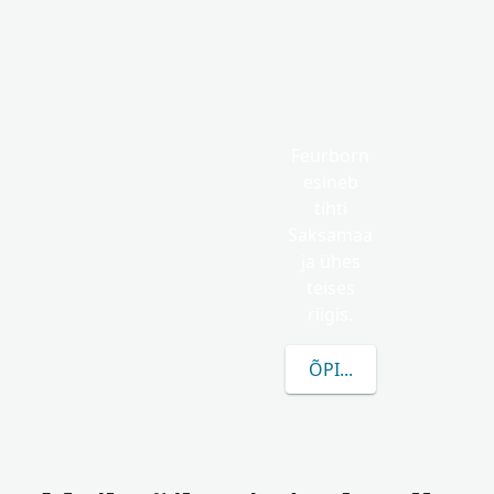
Feurborn
esineb
tihti
Saksamaa
ja ühes
teises
riigis.
ÕPI ROHKEM FEURBO