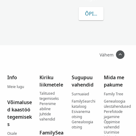
ÕPI ROHKEM FENZO 
Vähem
Info
Kiriku
Sugupuu
Mida me
liikmetele
vahendid
pakume
Meie lugu
Talitused
Surnuaiad
Family Tree
tegemiseks
FamilySearchi
Genealoogia
Võimaluse
Perenime
kataloog
ülestähendused
d kaastöö
abiline
Esivanema
Perefotode
Juhtide
tegemisek
otsing
jagamine
vahendid
Genealoogia
Õppimise
s
otsing
vahendid
FamilySea
Uurimise
Osale