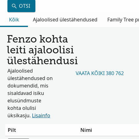
OTSI
Kõik
Ajaloolised ülestähendused
Family Tree pr
Fenzo kohta
leiti ajaloolisi
ülestähendusi
Ajaloolised
VAATA KÕIKI 380 762
ülestähendused on
dokumendid, mis
sisaldavad isiku
elusündmuste
kohta olulisi
üksikasju.
Lisainfo
Pilt
Nimi