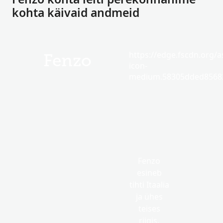
kohta käivaid andmeid
https://edge.fscdn.org/as
Fenzo
icon-
medium.58305dded85682
Fenzo
esineb
tihti Itaalia
ja ühes
teises
riigis.