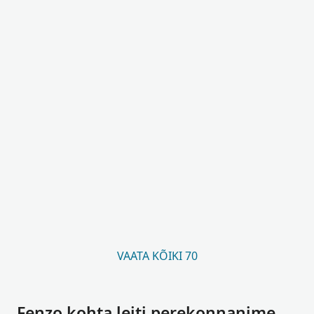
VAATA KÕIKI 70
Fenzo kohta leiti perekonnanime