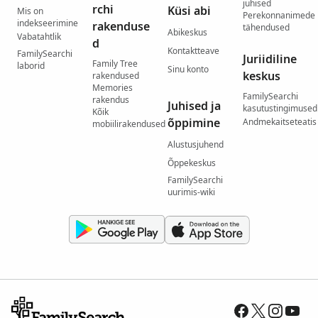
juhised
rchi
Küsi abi
Mis on
Perekonnanimede
indekseerimine
rakenduse
tähendused
Abikeskus
Vabatahtlik
d
Kontaktteave
FamilySearchi
Juriidiline
Family Tree
laborid
Sinu konto
keskus
rakendused
Memories
FamilySearchi
rakendus
Juhised ja
kasutustingimused
Kõik
õppimine
Andmekaitseteatis
mobiilirakendused
Alustusjuhend
Õppekeskus
FamilySearchi
uurimis-wiki