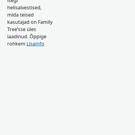
isegi
helisalvestised,
mida teised
kasutajad on Family
Tree’sse üles
laadinud. Õppige
rohkem
Lisainfo