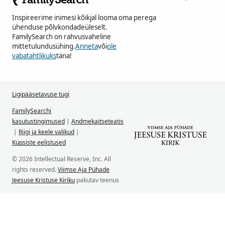
Inspireerime inimesi kõikjal looma oma perega
ühenduse põlvkondadeüleselt.
FamilySearch on rahvusvaheline
mittetulundusühing.
Anneta
või
ole
vabatahtlikuks
täna!
Ligipääsetavuse tugi
FamilySearchi
kasutustingimused
|
Andmekaitseteatis
|
Riigi ja keele valikud
|
Küpsiste eelistused
© 2026 Intellectual Reserve, Inc. All
rights reserved.
Viimse Aja Pühade
Jeesuse Kristuse Kiriku
pakutav teenus