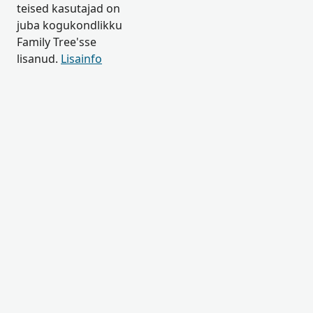
teised kasutajad on
juba kogukondlikku
Family Tree'sse
lisanud.
Lisainfo