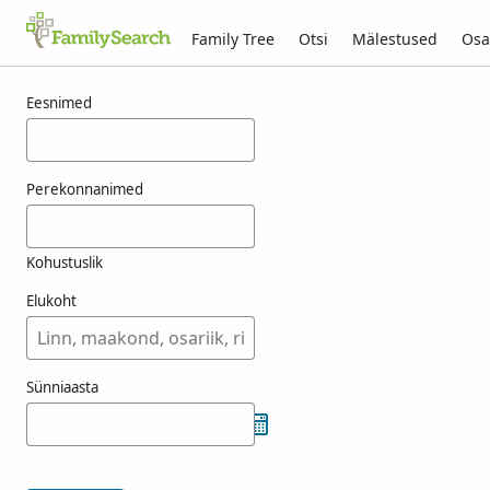
Family Tree
Otsi
Mälestused
Osa
Tulemused otsingule fenzo
Eesnimed
Perekonnanimed
Kohustuslik
Elukoht
Sünniaasta