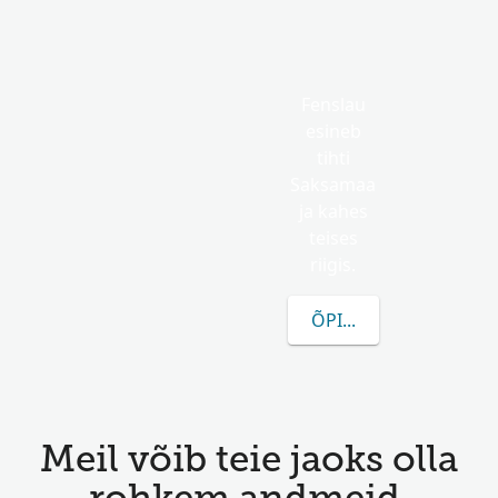
Fenslau
esineb
tihti
Saksamaa
ja kahes
teises
riigis.
ÕPI ROHKEM FENSLA
Meil võib teie jaoks olla