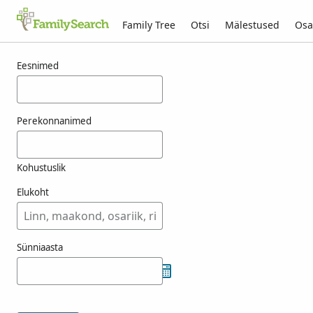
Family Tree
Otsi
Mälestused
Osa
Tulemused otsingule fenslau
Eesnimed
Perekonnanimed
Kohustuslik
Elukoht
Sünniaasta