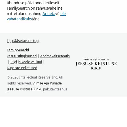
ühenduse põlvkondadeüleselt.
FamilySearch on rahvusvaheline
mittetulundusühing.
Anneta
või
ole
vabatahtlikuks
täna!
Ligipääsetavuse tugi
FamilySearchi
kasutustingimused
|
Andmekaitseteatis
|
Riigi ja keele valikud
|
Küpsiste eelistused
© 2026 Intellectual Reserve, Inc. All
rights reserved.
Viimse Aja Pühade
Jeesuse Kristuse Kiriku
pakutav teenus