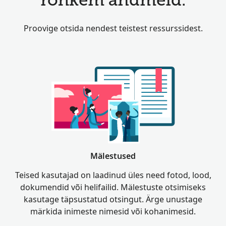
rohkem andmeid.
Proovige otsida nendest teistest ressurssidest.
Mälestused
Teised kasutajad on laadinud üles need fotod, lood,
dokumendid või helifailid. Mälestuste otsimiseks
kasutage täpsustatud otsingut. Ärge unustage
märkida inimeste nimesid või kohanimesid.