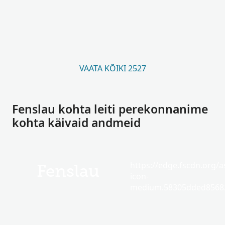
VAATA KÕIKI 2527
Fenslau kohta leiti perekonnanime
kohta käivaid andmeid
https://edge.fscdn.org/as
Fenslau
icon-
medium.58305dded85682