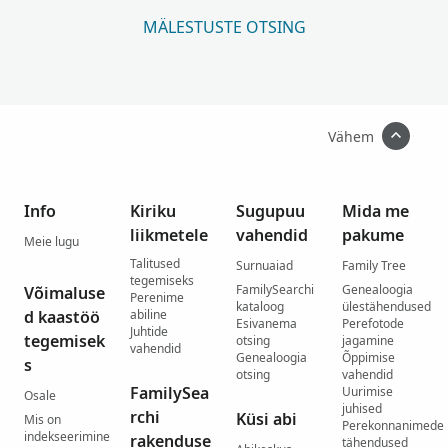
MÄLESTUSTE OTSING
Vähem
Info
Kiriku
Sugupuu
Mida me
liikmetele
vahendid
pakume
Meie lugu
Talitused
Surnuaiad
Family Tree
tegemiseks
FamilySearchi
Genealoogia
Võimaluse
Perenime
kataloog
ülestähendused
d kaastöö
abiline
Esivanema
Perefotode
Juhtide
tegemisek
otsing
jagamine
vahendid
Genealoogia
Õppimise
s
otsing
vahendid
FamilySea
Uurimise
Osale
juhised
rchi
Küsi abi
Mis on
Perekonnanimede
indekseerimine
rakenduse
tähendused