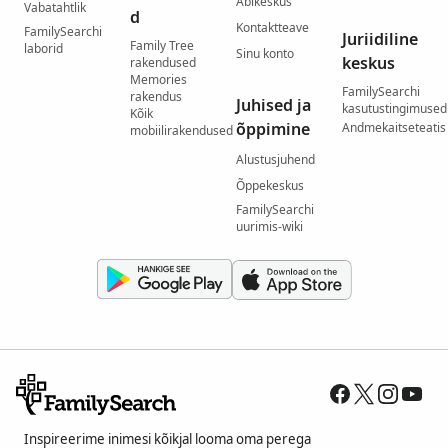
Abikeskus
Vabatahtlik
d
Kontaktteave
FamilySearchi
Juriidiline
Family Tree
laborid
Sinu konto
keskus
rakendused
Memories
FamilySearchi
rakendus
Juhised ja
kasutustingimused
Kõik
õppimine
Andmekaitseteatis
mobiilirakendused
Alustusjuhend
Õppekeskus
FamilySearchi
uurimis-wiki
Inspireerime inimesi kõikjal looma oma perega