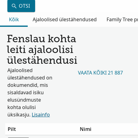
OTSI
Kõik
Ajaloolised ülestähendused
Family Tree pr
Fenslau kohta
leiti ajaloolisi
ülestähendusi
Ajaloolised
VAATA KÕIKI 21 887
ülestähendused on
dokumendid, mis
sisaldavad isiku
elusündmuste
kohta olulisi
üksikasju.
Lisainfo
Pilt
Nimi