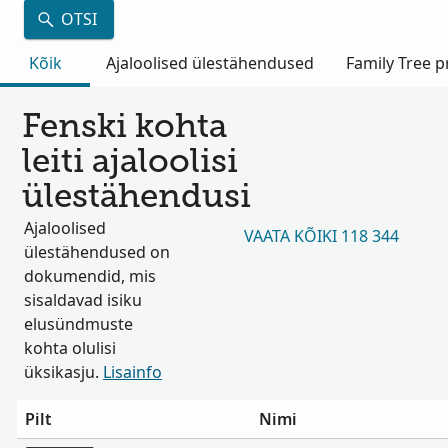
OTSI
Kõik
Ajaloolised ülestähendused
Family Tree pr
Fenski kohta
leiti ajaloolisi
ülestähendusi
Ajaloolised
VAATA KÕIKI 118 344
ülestähendused on
dokumendid, mis
sisaldavad isiku
elusündmuste
kohta olulisi
üksikasju.
Lisainfo
Pilt
Nimi