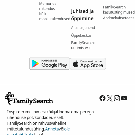
Memories
FamilySearchi
rakendus
Juhised ja
kasutustingimused
Kõik
õppimine
Andmekaitseteatis
mobiilirakendused
Alustusjuhend
Õppekeskus
FamilySearchi
uurimis-wiki
Inspireerime inimesi kõikjal looma oma perega
ühenduse põlvkondadeüleselt.
FamilySearch on rahvusvaheline
mittetulundusühing.
Anneta
või
ole
vabatahtlikuks
täna!