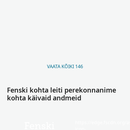
VAATA KÕIKI 146
Fenski kohta leiti perekonnanime
kohta käivaid andmeid
https://edge.fscdn.org/as
Fenski
icon-