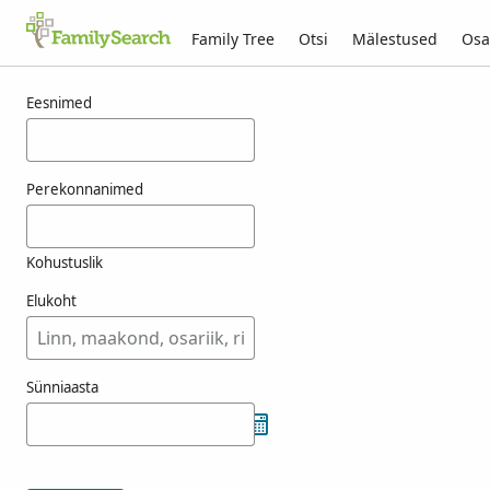
Family Tree
Otsi
Mälestused
Osa
Tulemused otsingule fenski
Eesnimed
Perekonnanimed
Kohustuslik
Elukoht
Sünniaasta