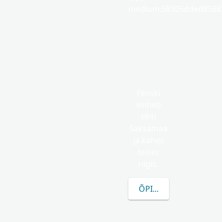
medium.58305dded85682
Fenski
esineb
tihti
Saksamaa
ja kahes
teises
riigis.
ÕPI ROHKEM FENSKI 