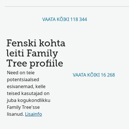
VAATA KÕIKI 118 344
Fenski kohta
leiti Family
Tree profiile
Need on teie
VAATA KÕIKI 16 268
potentsiaalsed
esivanemad, kelle
teised kasutajad on
juba kogukondlikku
Family Tree'sse
lisanud.
Lisainfo