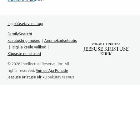
Ligipääsetavuse tugi
FamilySearchi
kasutustingimused
|
Andmekaitseteatis
|
Riigi ja keele valikud
|
Küpsiste eelistused
© 2026 Intellectual Reserve, Inc. All
rights reserved.
Viimse Aja Pühade
Jeesuse Kristuse Kiriku
pakutav teenus