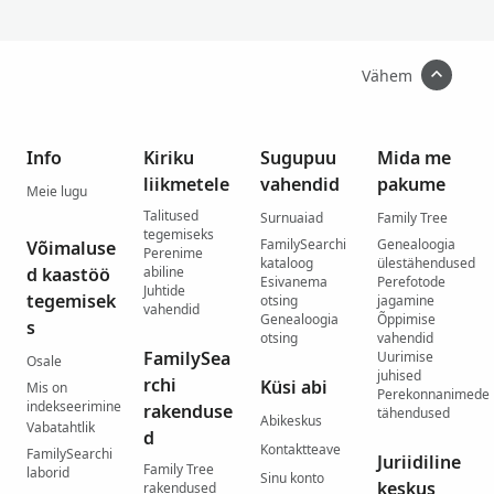
Vähem
Info
Kiriku
Sugupuu
Mida me
liikmetele
vahendid
pakume
Meie lugu
Talitused
Surnuaiad
Family Tree
tegemiseks
FamilySearchi
Genealoogia
Võimaluse
Perenime
kataloog
ülestähendused
d kaastöö
abiline
Esivanema
Perefotode
Juhtide
tegemisek
otsing
jagamine
vahendid
Genealoogia
Õppimise
s
otsing
vahendid
FamilySea
Uurimise
Osale
juhised
rchi
Küsi abi
Mis on
Perekonnanimede
indekseerimine
rakenduse
tähendused
Abikeskus
Vabatahtlik
d
Kontaktteave
FamilySearchi
Juriidiline
Family Tree
laborid
Sinu konto
keskus
rakendused