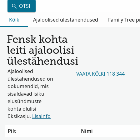
OTSI
Kõik
Ajaloolised ülestähendused
Family Tree pr
Fensk kohta
leiti ajaloolisi
ülestähendusi
Ajaloolised
VAATA KÕIKI 118 344
ülestähendused on
dokumendid, mis
sisaldavad isiku
elusündmuste
kohta olulisi
üksikasju.
Lisainfo
Pilt
Nimi