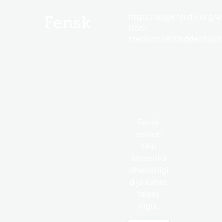
https://edge.fscdn.org/as
Fensk
icon-
medium.58305dded85682
Fensk
esineb
tihti
Ameerika
Ühendriigi
d ja kahes
teises
riigis.