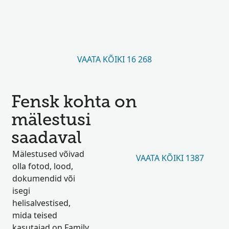
VAATA KÕIKI 16 268
Fensk kohta on
mälestusi
saadaval
Mälestused võivad
VAATA KÕIKI 1387
olla fotod, lood,
dokumendid või
isegi
helisalvestised,
mida teised
kasutajad on Family