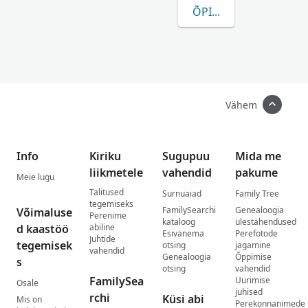
ÕPI ROHKEM FENSK K
Vähem
Info
Kiriku
Sugupuu
Mida me
liikmetele
vahendid
pakume
Meie lugu
Talitused
Surnuaiad
Family Tree
tegemiseks
FamilySearchi
Genealoogia
Võimaluse
Perenime
kataloog
ülestähendused
d kaastöö
abiline
Esivanema
Perefotode
Juhtide
tegemisek
otsing
jagamine
vahendid
Genealoogia
Õppimise
s
otsing
vahendid
FamilySea
Uurimise
Osale
juhised
rchi
Küsi abi
Mis on
Perekonnanimede