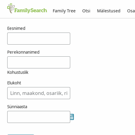
Family Tree
Otsi
Mälestused
Osa
Tulemused otsingule fensk
Eesnimed
Perekonnanimed
Kohustuslik
Elukoht
Sünniaasta