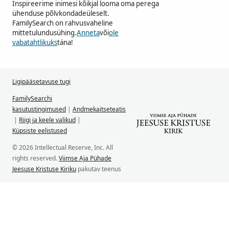
Inspireerime inimesi kõikjal looma oma perega
ühenduse põlvkondadeüleselt.
FamilySearch on rahvusvaheline
mittetulundusühing.
Anneta
või
ole
vabatahtlikuks
täna!
Ligipääsetavuse tugi
FamilySearchi
kasutustingimused
|
Andmekaitseteatis
|
Riigi ja keele valikud
|
Küpsiste eelistused
© 2026 Intellectual Reserve, Inc. All
rights reserved.
Viimse Aja Pühade
Jeesuse Kristuse Kiriku
pakutav teenus