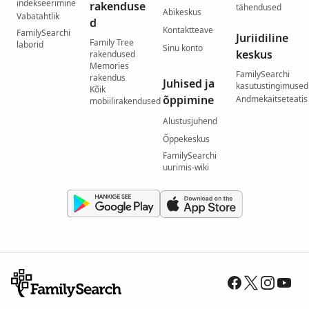
indekseerimine
rakenduse
tähendused
Abikeskus
Vabatahtlik
d
Kontaktteave
FamilySearchi
Juriidiline
Family Tree
laborid
Sinu konto
keskus
rakendused
Memories
FamilySearchi
rakendus
Juhised ja
kasutustingimused
Kõik
õppimine
Andmekaitseteatis
mobiilirakendused
Alustusjuhend
Õppekeskus
FamilySearchi
uurimis-wiki