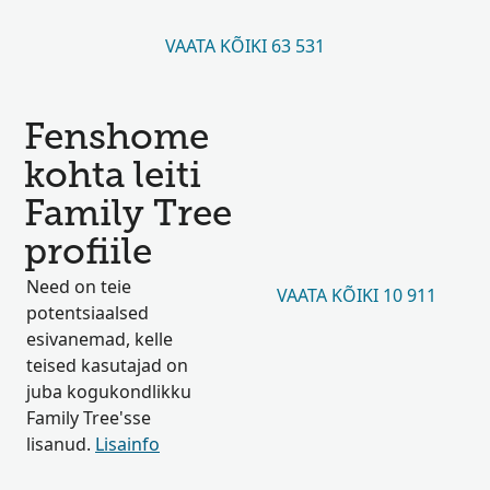
VAATA KÕIKI 63 531
Fenshome
kohta leiti
Family Tree
profiile
Need on teie
VAATA KÕIKI 10 911
potentsiaalsed
esivanemad, kelle
teised kasutajad on
juba kogukondlikku
Family Tree'sse
lisanud.
Lisainfo