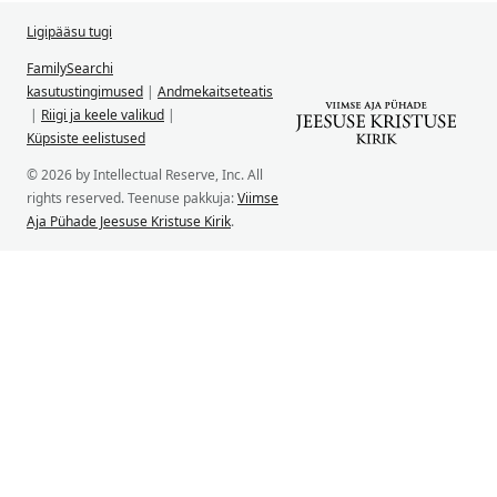
Ligipääsu tugi
FamilySearchi
kasutustingimused
|
Andmekaitseteatis
|
Riigi ja keele valikud
|
Küpsiste eelistused
© 2026 by Intellectual Reserve, Inc. All
rights reserved. Teenuse pakkuja:
Viimse
Aja Pühade Jeesuse Kristuse Kirik
.