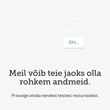
Fenshome
esineb
tihti
Inglismaa.
ÕPI ROHKEM FENSHO
Meil võib teie jaoks olla
rohkem andmeid.
Proovige otsida nendest teistest ressurssidest.