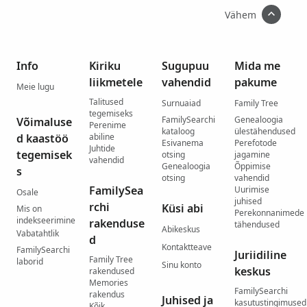
Vähem
Info
Kiriku
Sugupuu
Mida me
liikmetele
vahendid
pakume
Meie lugu
Talitused
Surnuaiad
Family Tree
tegemiseks
FamilySearchi
Genealoogia
Võimaluse
Perenime
kataloog
ülestähendused
d kaastöö
abiline
Esivanema
Perefotode
Juhtide
tegemisek
otsing
jagamine
vahendid
Genealoogia
Õppimise
s
otsing
vahendid
FamilySea
Uurimise
Osale
juhised
rchi
Küsi abi
Mis on
Perekonnanimede
indekseerimine
rakenduse
tähendused
Abikeskus
Vabatahtlik
d
Kontaktteave
FamilySearchi
Juriidiline
Family Tree
laborid
Sinu konto
keskus
rakendused
Memories
FamilySearchi
rakendus
Juhised ja
kasutustingimused
Kõik