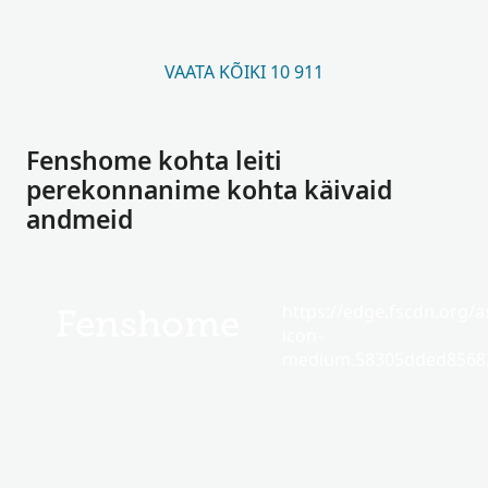
VAATA KÕIKI 10 911
Fenshome kohta leiti
perekonnanime kohta käivaid
andmeid
https://edge.fscdn.org/as
Fenshome
icon-
medium.58305dded85682