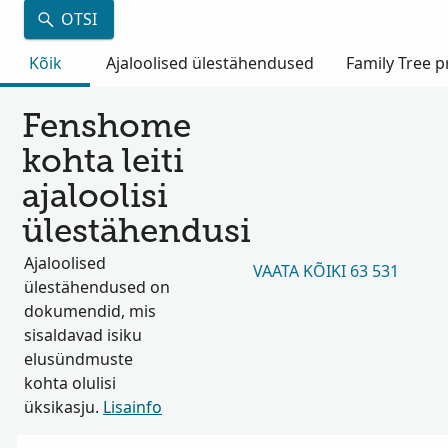
OTSI
Kõik
Ajaloolised ülestähendused
Family Tree pr
Fenshome
kohta leiti
ajaloolisi
ülestähendusi
Ajaloolised
VAATA KÕIKI 63 531
ülestähendused on
dokumendid, mis
sisaldavad isiku
elusündmuste
kohta olulisi
üksikasju.
Lisainfo