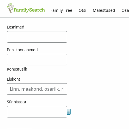
Family Tree
Otsi
Mälestused
Osa
Tulemused otsingule fenshome
Eesnimed
Perekonnanimed
Kohustuslik
Elukoht
Sünniaasta