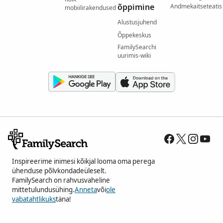
õppimine
Andmekaitseteatis
mobiilirakendused
Alustusjuhend
Õppekeskus
FamilySearchi
uurimis-wiki
Inspireerime inimesi kõikjal looma oma perega
ühenduse põlvkondadeüleselt.
FamilySearch on rahvusvaheline
mittetulundusühing.
Anneta
või
ole
vabatahtlikuks
täna!