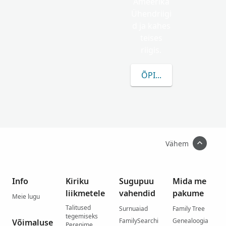
Ameerika
Ühendriigi
d ja kahes
teises
riigis.
ÕPI ROHKEM FENSE K
Vähem
Info
Kiriku
Sugupuu
Mida me
liikmetele
vahendid
pakume
Meie lugu
Talitused
Surnuaiad
Family Tree
tegemiseks
FamilySearchi
Genealoogia
Võimaluse
Perenime