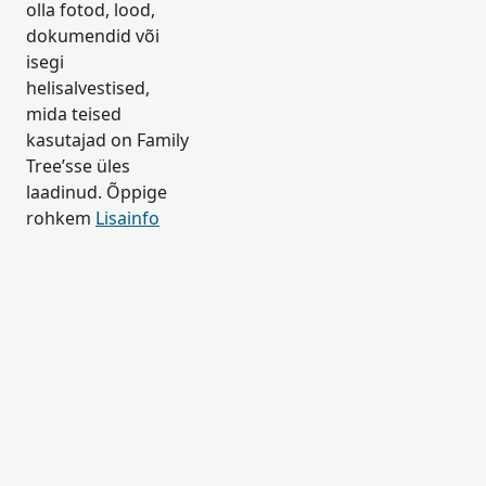
olla fotod, lood,
dokumendid või
isegi
helisalvestised,
mida teised
kasutajad on Family
Tree’sse üles
laadinud. Õppige
rohkem
Lisainfo