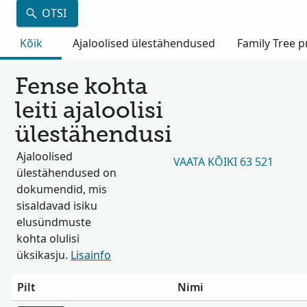
OTSI
Kõik
Ajaloolised ülestähendused
Family Tree pr
Fense kohta
leiti ajaloolisi
ülestähendusi
Ajaloolised
VAATA KÕIKI 63 521
ülestähendused on
dokumendid, mis
sisaldavad isiku
elusündmuste
kohta olulisi
üksikasju.
Lisainfo
Pilt
Nimi