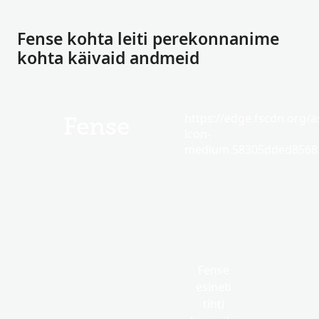
Fense kohta leiti perekonnanime
kohta käivaid andmeid
https://edge.fscdn.org/as
Fense
icon-
medium.58305dded85682
Fense
esineb
tihti