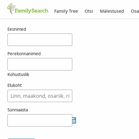
Family Tree
Otsi
Mälestused
Osa
Tulemused otsingule fense
Eesnimed
Perekonnanimed
Kohustuslik
Elukoht
Sünniaasta