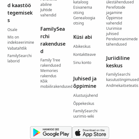
kataloog
ülestähendused
d kaastöö
abiline
Esivanema
Perefotode
Juhtide
tegemisek
otsing
jagamine
vahendid
Genealoogia
Õppimise
s
otsing
vahendid
FamilySea
Uurimise
Osale
juhised
rchi
Küsi abi
Mis on
Perekonnanimede
indekseerimine
rakenduse
tähendused
Abikeskus
Vabatahtlik
d
Kontaktteave
FamilySearchi
Juriidiline
Family Tree
laborid
Sinu konto
keskus
rakendused
Memories
FamilySearchi
rakendus
Juhised ja
kasutustingimused
Kõik
õppimine
Andmekaitseteatis
mobiilirakendused
Alustusjuhend
Õppekeskus
FamilySearchi
uurimis-wiki