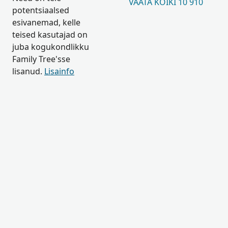
VAATA KÕIKI 10 910
potentsiaalsed
esivanemad, kelle
teised kasutajad on
juba kogukondlikku
Family Tree'sse
lisanud.
Lisainfo