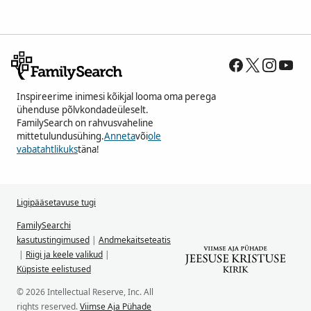
Inspireerime inimesi kõikjal looma oma perega
ühenduse põlvkondadeüleselt.
FamilySearch on rahvusvaheline
mittetulundusühing.
Anneta
või
ole
vabatahtlikuks
täna!
Ligipääsetavuse tugi
FamilySearchi
kasutustingimused
|
Andmekaitseteatis
|
Riigi ja keele valikud
|
Küpsiste eelistused
© 2026 Intellectual Reserve, Inc. All
rights reserved.
Viimse Aja Pühade