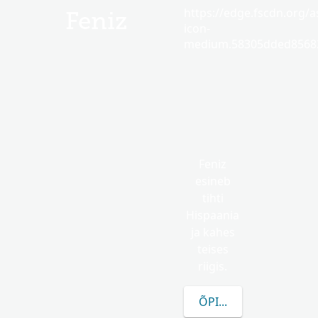
https://edge.fscdn.org/as
Feniz
icon-
medium.58305dded85682
Feniz
esineb
tihti
Hispaania
ja kahes
teises
riigis.
ÕPI ROHKEM FENIZ K