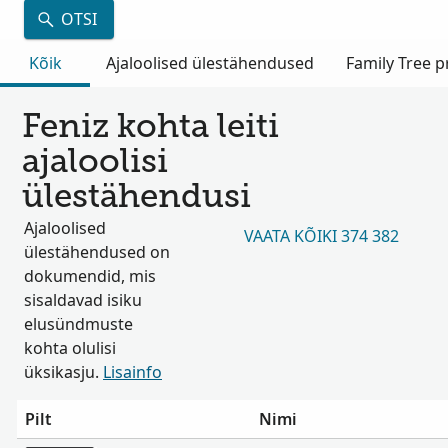
OTSI
Kõik
Ajaloolised ülestähendused
Family Tree pr
Feniz kohta leiti
ajaloolisi
ülestähendusi
Ajaloolised
VAATA KÕIKI 374 382
ülestähendused on
dokumendid, mis
sisaldavad isiku
elusündmuste
kohta olulisi
üksikasju.
Lisainfo
Pilt
Nimi