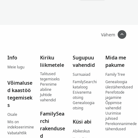
Vähem
Info
Kiriku
Sugupuu
Mida me
liikmetele
vahendid
pakume
Meie lugu
Talitused
Surnuaiad
Family Tree
tegemiseks
FamilySearchi
Genealoogia
Võimaluse
Perenime
kataloog
ülestähendused
d kaastöö
abiline
Esivanema
Perefotode
Juhtide
tegemisek
otsing
jagamine
vahendid
Genealoogia
Õppimise
s
otsing
vahendid
FamilySea
Uurimise
Osale
juhised
rchi
Küsi abi
Mis on
Perekonnanimede
indekseerimine
rakenduse
tähendused
Abikeskus
Vabatahtlik
d