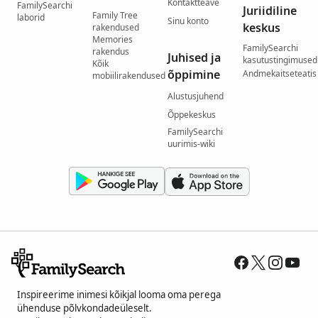
Kontaktteave
FamilySearchi
Juriidiline
Family Tree
laborid
Sinu konto
keskus
rakendused
Memories
FamilySearchi
rakendus
Juhised ja
kasutustingimused
Kõik
õppimine
Andmekaitseteatis
mobiilirakendused
Alustusjuhend
Õppekeskus
FamilySearchi
uurimis-wiki
Inspireerime inimesi kõikjal looma oma perega
ühenduse põlvkondadeüleselt.