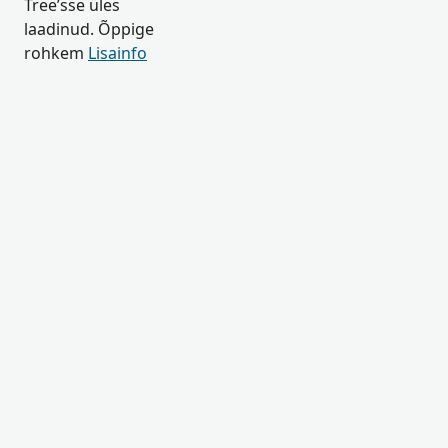
Tree’sse üles
laadinud. Õppige
rohkem
Lisainfo