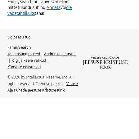
FamilySearch on rahvusvaheline
mittetulundusühing.
Anneta
või
ole
vabatahtlikuks
täna!
Ligipääsu tugi
FamilySearchi
kasutustingimused
|
Andmekaitseteatis
|
Riigi ja keele valikud
|
Küpsiste eelistused
© 2026 by Intellectual Reserve, Inc. All
rights reserved. Teenuse pakkuja:
Viimse
Aja Pühade Jeesuse Kristuse Kirik
.