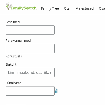
Family Tree
Otsi
Mälestused
Osa
Tulemused otsingule feniz
Eesnimed
Perekonnanimed
Kohustuslik
Elukoht
Sünniaasta