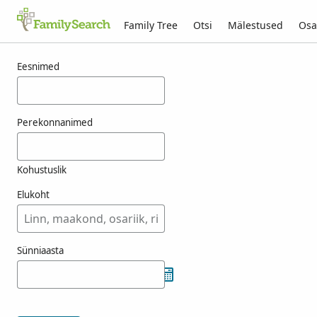
Family Tree
Otsi
Mälestused
Osa
Tulemused otsingule fenici
Eesnimed
Perekonnanimed
Kohustuslik
Elukoht
Sünniaasta