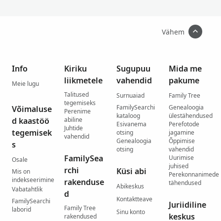
Vähem
Info
Kiriku
Sugupuu
Mida me
liikmetele
vahendid
pakume
Meie lugu
Talitused
Surnuaiad
Family Tree
tegemiseks
FamilySearchi
Genealoogia
Võimaluse
Perenime
kataloog
ülestähendused
d kaastöö
abiline
Esivanema
Perefotode
Juhtide
tegemisek
otsing
jagamine
vahendid
Genealoogia
Õppimise
s
otsing
vahendid
FamilySea
Uurimise
Osale
juhised
rchi
Küsi abi
Mis on
Perekonnanimede
indekseerimine
rakenduse
tähendused
Abikeskus
Vabatahtlik
d
Kontaktteave
FamilySearchi
Juriidiline
Family Tree
laborid
Sinu konto
keskus
rakendused