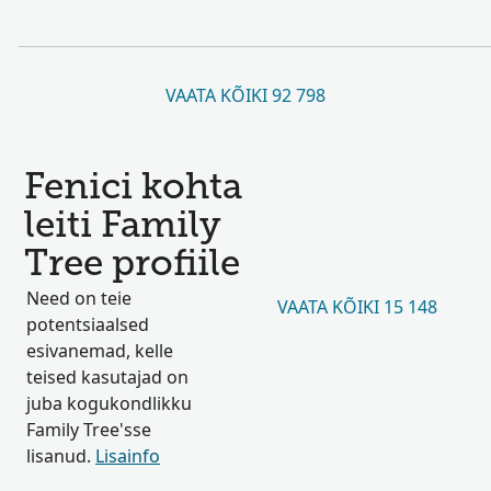
VAATA KÕIKI 92 798
Fenici kohta
leiti Family
Tree profiile
Need on teie
VAATA KÕIKI 15 148
potentsiaalsed
esivanemad, kelle
teised kasutajad on
juba kogukondlikku
Family Tree'sse
lisanud.
Lisainfo