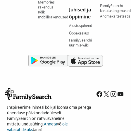
Memories
FamilySearchi
rakendus
Juhised ja
kasutustingimused
Kõik
õppimine
Andmekaitseteatis
mobiilirakendused
Alustusjuhend
Õppekeskus
FamilySearchi
uurimis-wiki
Inspireerime inimesi kõikjal looma oma perega
ühenduse põlvkondadeüleselt.
FamilySearch on rahvusvaheline
mittetulundusühing.
Anneta
või
ole
vabatahtlikuks
täna!