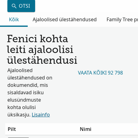
OTSI
Kõik
Ajaloolised ülestähendused
Family Tree pr
Fenici kohta
leiti ajaloolisi
ülestähendusi
Ajaloolised
VAATA KÕIKI 92 798
ülestähendused on
dokumendid, mis
sisaldavad isiku
elusündmuste
kohta olulisi
üksikasju.
Lisainfo
Pilt
Nimi