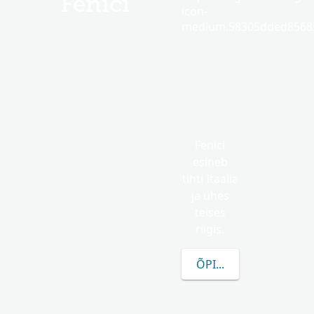
Fenici
icon-
medium.58305dded85682
Fenici
esineb
tihti Itaalia
ja ühes
teises
riigis.
ÕPI ROHKEM FENICI 