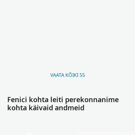
VAATA KÕIKI 55
Fenici kohta leiti perekonnanime
kohta käivaid andmeid
https://edge.fscdn.org/as