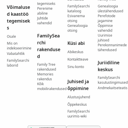
tegemiseks
FamilySearchi
Genealoogia
Võimaluse
Perenime
kataloog
ülestähendused
d kaastöö
abiline
Esivanema
Perefotode
Juhtide
tegemisek
otsing
jagamine
vahendid
Genealoogia
Õppimise
s
otsing
vahendid
FamilySea
Uurimise
Osale
juhised
rchi
Küsi abi
Mis on
Perekonnanimede
indekseerimine
rakenduse
tähendused
Abikeskus
Vabatahtlik
d
Kontaktteave
FamilySearchi
Juriidiline
Family Tree
laborid
Sinu konto
keskus
rakendused
Memories
FamilySearchi
rakendus
Juhised ja
kasutustingimused
Kõik
õppimine
Andmekaitseteatis
mobiilirakendused
Alustusjuhend
Õppekeskus
FamilySearchi
uurimis-wiki