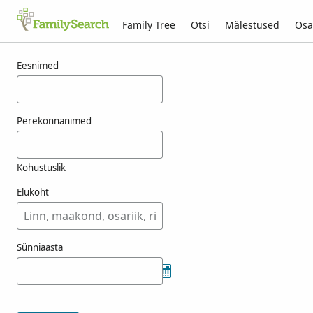
Family Tree
Otsi
Mälestused
Osa
Tulemused otsingule feni
Eesnimed
Perekonnanimed
Kohustuslik
Elukoht
Sünniaasta