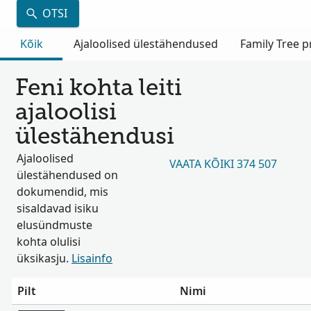
OTSI
Kõik
Ajaloolised ülestähendused
Family Tree pr
Feni kohta leiti
ajaloolisi
ülestähendusi
Ajaloolised
VAATA KÕIKI 374 507
ülestähendused on
dokumendid, mis
sisaldavad isiku
elusündmuste
kohta olulisi
üksikasju.
Lisainfo
Pilt
Nimi