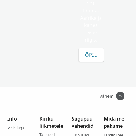
tihti
Lõuna-
Aafrika ja
kahes
teises
riigis.
ÕPI ROHKEM FENI KO
Vähem
Info
Kiriku
Sugupuu
Mida me
liikmetele
vahendid
pakume
Meie lugu
Talitused
Surnuaiad
Family Tree