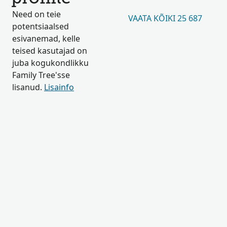
Need on teie
VAATA KÕIKI 25 687
potentsiaalsed
esivanemad, kelle
teised kasutajad on
juba kogukondlikku
Family Tree'sse
lisanud.
Lisainfo