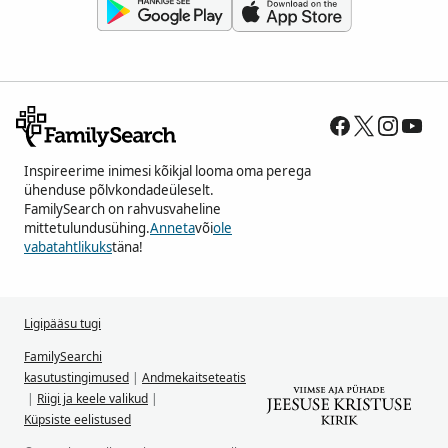
Inspireerime inimesi kõikjal looma oma perega
ühenduse põlvkondadeüleselt.
FamilySearch on rahvusvaheline
mittetulundusühing.
Anneta
või
ole
vabatahtlikuks
täna!
Ligipääsu tugi
FamilySearchi
kasutustingimused
|
Andmekaitseteatis
|
Riigi ja keele valikud
|
Küpsiste eelistused