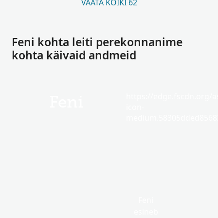
VAATA KÕIKI 62
Feni kohta leiti perekonnanime
kohta käivaid andmeid
https://edge.fscdn.org/as
Feni
icon-
medium.58305dded85682
Feni
esineb