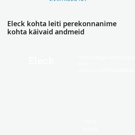
Eleck kohta leiti perekonnanime
kohta käivaid andmeid
https://edge.fscdn.org/as
Eleck
icon-
medium.58305dded85682
Eleck
esineb