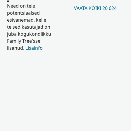
Need on teie
VAATA KÕIKI 20 624
potentsiaalsed
esivanemad, kelle
teised kasutajad on
juba kogukondlikku
Family Tree'sse
lisanud.
Lisainfo