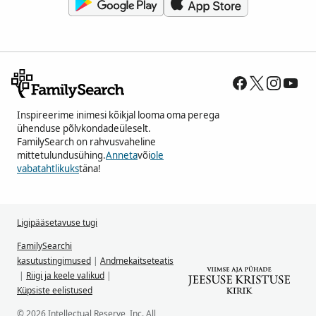
Inspireerime inimesi kõikjal looma oma perega
ühenduse põlvkondadeüleselt.
FamilySearch on rahvusvaheline
mittetulundusühing.
Anneta
või
ole
vabatahtlikuks
täna!
Ligipääsetavuse tugi
FamilySearchi
kasutustingimused
|
Andmekaitseteatis
|
Riigi ja keele valikud
|
Küpsiste eelistused
© 2026 Intellectual Reserve, Inc. All