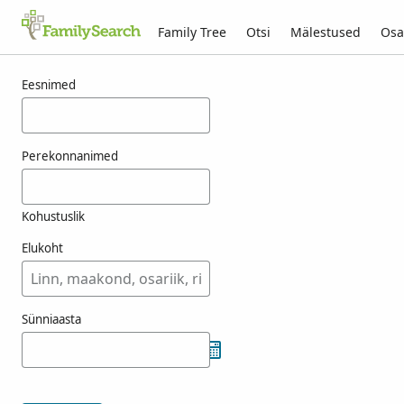
Family Tree
Otsi
Mälestused
Osa
Tulemused otsingule eleck
Eesnimed
Perekonnanimed
Kohustuslik
Elukoht
Sünniaasta