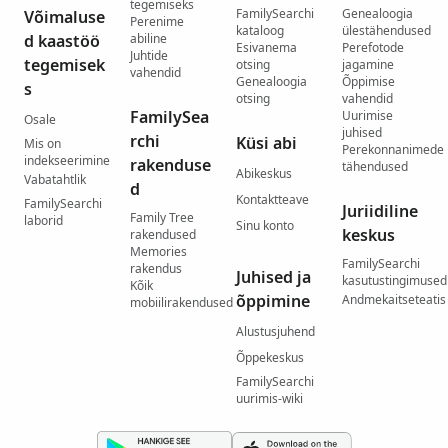
tegemiseks
FamilySearchi
Genealoogia
Võimaluse
Perenime
kataloog
ülestähendused
d kaastöö
abiline
Esivanema
Perefotode
Juhtide
tegemisek
otsing
jagamine
vahendid
Genealoogia
Õppimise
s
otsing
vahendid
FamilySea
Uurimise
Osale
juhised
rchi
Küsi abi
Mis on
Perekonnanimede
indekseerimine
rakenduse
tähendused
Abikeskus
Vabatahtlik
d
Kontaktteave
FamilySearchi
Juriidiline
Family Tree
laborid
Sinu konto
keskus
rakendused
Memories
FamilySearchi
rakendus
Juhised ja
kasutustingimused
Kõik
õppimine
Andmekaitseteatis
mobiilirakendused
Alustusjuhend
Õppekeskus
FamilySearchi
uurimis-wiki