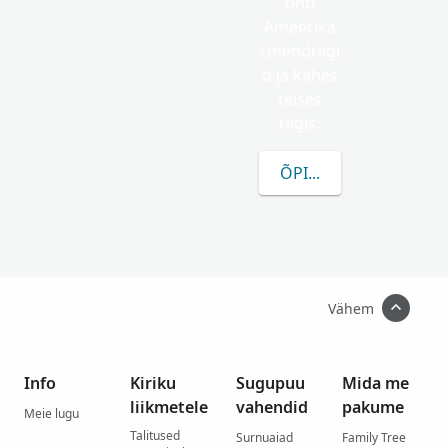
tihti
Ameerika
Ühendriigi
d ja kahes
teises
riigis.
ÕPI ROHKEM ELECK K
Vähem
Info
Kiriku
Sugupuu
Mida me
liikmetele
vahendid
pakume
Meie lugu
Talitused
Surnuaiad
Family Tree