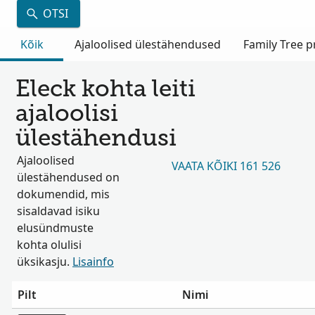
OTSI
Kõik
Ajaloolised ülestähendused
Family Tree pr
Eleck kohta leiti
ajaloolisi
ülestähendusi
Ajaloolised
VAATA KÕIKI 161 526
ülestähendused on
dokumendid, mis
sisaldavad isiku
elusündmuste
kohta olulisi
üksikasju.
Lisainfo
Pilt
Nimi