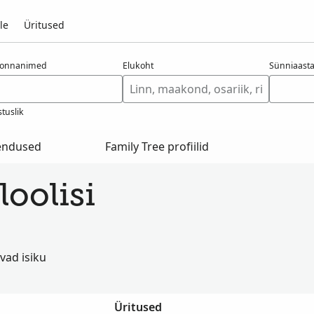
le
Üritused
konnanimed
Elukoht
Sünniaast
tuslik
hendused
Family Tree profiilid
loolisi
vad isiku
Üritused