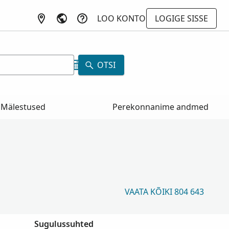
LOO KONTO
LOGIGE SISSE
a
OTSI
Mälestused
Perekonnanime andmed
VAATA KÕIKI 804 643
Sugulussuhted