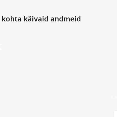
e kohta käivaid andmeid
k
Ei