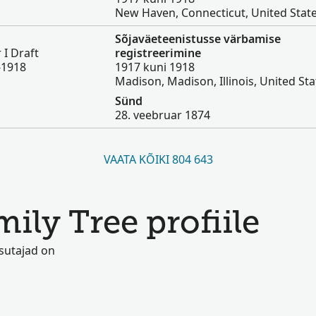
New Haven, Connecticut, United Stat
Sõjaväeteenistusse värbamise
 I Draft
registreerimine
-1918
1917 kuni 1918
Madison, Madison, Illinois, United Sta
Sünd
28. veebruar 1874
VAATA KÕIKI 804 643
mily Tree profiile
asutajad on