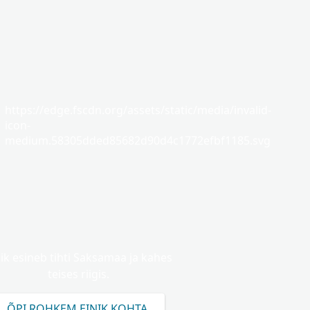
https://edge.fscdn.org/assets/static/media/invalid-
icon-
medium.58305dded85682d90d4c1772efbf1185.svg
nik esineb tihti Saksamaa ja kahes
teises riigis.
ÕPI ROHKEM EINIK KOHTA.