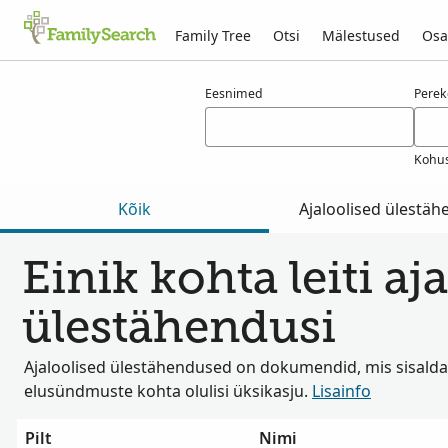
Family Tree
Otsi
Mälestused
Osa
Tulemused otsingule einik
Eesnimed
Pere
Kohus
Kõik
Ajaloolised ülestä
Einik kohta leiti aja
ülestähendusi
Ajaloolised ülestähendused on dokumendid, mis sisalda
elusündmuste kohta olulisi üksikasju.
Lisainfo
Pilt
Nimi