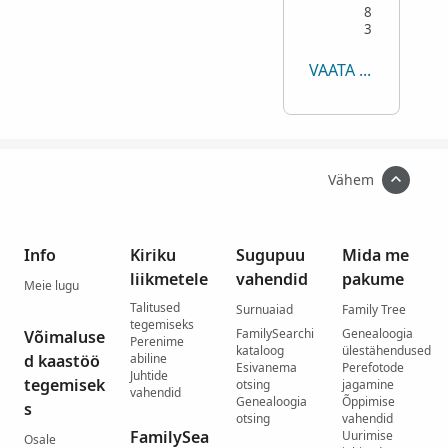
8
3
VAATA KÕIKE
Vähem
Info
Kiriku
Sugupuu
Mida me
liikmetele
vahendid
pakume
Meie lugu
Talitused
Surnuaiad
Family Tree
tegemiseks
FamilySearchi
Genealoogia
Võimaluse
Perenime
kataloog
ülestähendused
d kaastöö
abiline
Esivanema
Perefotode
Juhtide
tegemisek
otsing
jagamine
vahendid
Genealoogia
Õppimise
s
otsing
vahendid
FamilySea
Uurimise
Osale