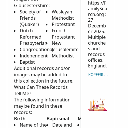
https://F
Gloucestershire:
amilySea
Society of
Wesleyan
rch.org :
Friends
Methodist
27
(Quaker)
Protestant
Decemb
Dutch
French
er 2025.
Reformed,
Protestant
Multiple
churche
Presbyterian
New
s and
Congregational
Jerusalemite
records
Independent
Methodist
offices,
Baptist
England.
Additional records and/or
images may be added to
KOPEERI VIIDE
this collection in the future.
What Can These Records
Tell Me?
The following information
may be found in these
records:
Birth
Baptismal
Marriage
Death 
Name of the
Date and
Date and
Burial