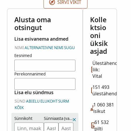
SIRVI VIKIT
Alusta oma
Kolle
otsingut
ktsio
oni
Lisa esivanema andmed
üksik
NIMI
ALTERNATIIVNE NIMI
SUGU
asjad
Eesnimed
Ülestähenduse
liik:
Perekonnanimed
Vital
151 493
Lisa elu sündmus
ülestähendust
SÜND
ABIELU
ELUKOHT
SURM
1 060 381
KÕIK
isikut
Sünnikoht
Sünniaasta (vahemik)
61 532
pilti