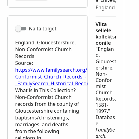
archives,
England
Viita
Näita tõlget
sellele
kollektsi
England, Gloucestershire,
oonile
"Englan
Non-Conformist Church
d,
Records
Gloucest
Source:
ershire,
https://www.familysearch.org/en/wiki/England,_Glo
Non-
Conformist_Church_Records_-
Confor
_FamilySearch_Historical_Records
mist
What is in This Collection?
Church
Non-Conformist Church
Records,
records from the county of
1581-
Gloucestershire containing
1997."
Databas
baptisms/christenings,
e.
marriages, and deaths
FamilySe
from the following
arch
.
religions in