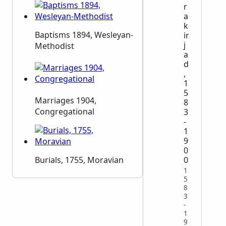
r
a
k
Baptisms 1894, Wesleyan-
ir
j
Methodist
a
d
,
1
5
Marriages 1904,
8
Congregational
3
-
1
9
0
Burials, 1755, Moravian
0
1
5
8
3
-
1
9