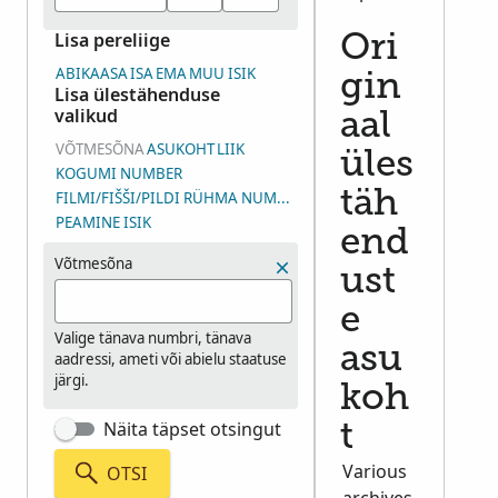
Lisa pereliige
Ori
ABIKAASA
ISA
EMA
MUU ISIK
gin
Lisa ülestähenduse
valikud
aal
VÕTMESÕNA
ASUKOHT
LIIK
üles
KOGUMI NUMBER
täh
FILMI/FIŠŠI/PILDI RÜHMA NUMBER (DGS)
PEAMINE ISIK
end
Võtmesõna
ust
e
Valige tänava numbri, tänava
asu
aadressi, ameti või abielu staatuse
järgi.
koh
Näita täpset otsingut
t
Various
OTSI