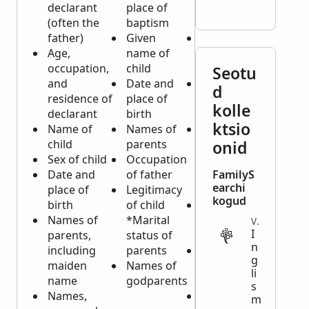
declarant
place of
place of
Date
(often the
baptism
marriage
place
father)
Given
Names of
buria
Age,
name of
bride and
Date
occupation,
child
groom
place
Seotu
and
Date and
Ages of
deat
d
residence of
place of
bride and
Name
kolle
declarant
birth
groom
dece
ktsio
Name of
Names of
Previous
Age a
child
parents
marital
onid
deat
Sex of child
Occupation
statuses of
Caus
Date and
of father
bride and
FamilyS
deat
earchi
place of
Legitimacy
groom
Marit
kogud
birth
of child
Occupations
statu
Names of
*Marital
of bride and
dece
VITAL
I
parents,
status of
groom
Name
n
including
parents
Residences
spou
g
maiden
Names of
of bride and
Birth
li
name
godparents
groom
and 
s
Names,
Birthplaces
of
m