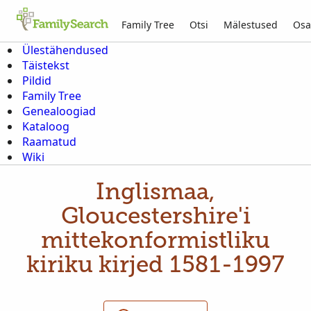
Family Tree
Otsi
Mälestused
Osa
Ülestähendused
Täistekst
Pildid
Family Tree
Genealoogiad
Kataloog
Raamatud
Wiki
Inglismaa,
Gloucestershire'i
mittekonformistliku
kiriku kirjed 1581-1997