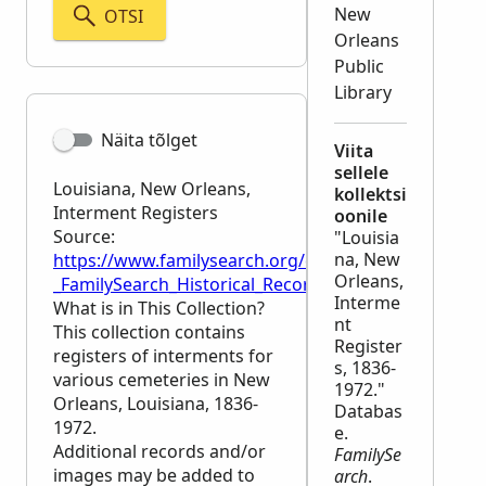
New
OTSI
Orleans
Public
Library
Näita tõlget
Viita
sellele
Louisiana, New Orleans,
kollektsi
Interment Registers
oonile
Source:
"Louisia
na, New
https://www.familysearch.org/en/wiki/Louisiana,_N
Orleans,
_FamilySearch_Historical_Records
Interme
What is in This Collection?
nt
This collection contains
Register
registers of interments for
s, 1836-
various cemeteries in New
1972."
Orleans, Louisiana, 1836-
Databas
1972.
e.
Additional records and/or
FamilySe
images may be added to
arch
.