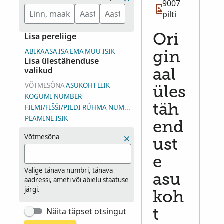
9007
pilti
Lisa pereliige
Ori
ABIKAASA
ISA
EMA
MUU ISIK
gin
Lisa ülestähenduse
valikud
aal
VÕTMESÕNA
ASUKOHT
LIIK
üles
KOGUMI NUMBER
täh
FILMI/FIŠŠI/PILDI RÜHMA NUMBER (DGS)
PEAMINE ISIK
end
Võtmesõna
ust
e
Valige tänava numbri, tänava
asu
aadressi, ameti või abielu staatuse
järgi.
koh
Näita täpset otsingut
t