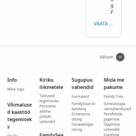
g
y
VAATA KÕIKE
Vähem
Info
Kiriku
Sugupuu
Mida me
liikmetele
vahendid
pakume
Meie lugu
Talitused
Surnuaiad
Family Tree
tegemiseks
FamilySearchi
Genealoogia
Võimaluse
Perenime
kataloog
ülestähendused
d kaastöö
abiline
Esivanema
Perefotode
Juhtide
tegemisek
otsing
jagamine
vahendid
Genealoogia
Õppimise
s
otsing
vahendid
FamilySea
Uurimise
Osale