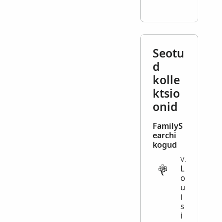
Seotu
d
kolle
ktsio
onid
FamilyS
earchi
kogud
VITAL
L
o
u
i
s
i