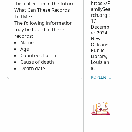
https://F
this collection in the future.
amilySea
What Can These Records
rch.org :
Tell Me?
17
The following information
Decemb
may be found in these
er 2024.
records:
New
Name
Orleans
Age
Public
Country of birth
Library,
Cause of death
Louisian
a.
Death date
KOPEERI VIIDE