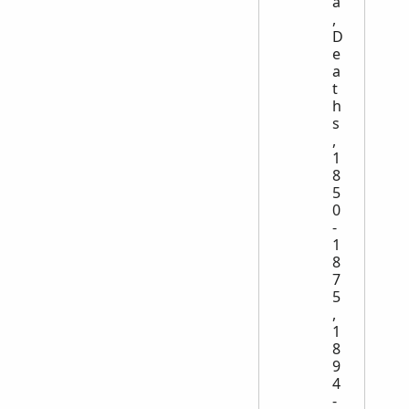
a
,
D
e
a
t
h
s
,
1
8
5
0
-
1
8
7
5
,
1
8
9
4
-