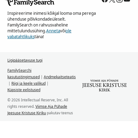
Inspireerime inimesi kõikjal looma oma perega
ühenduse põlvkondadeüleselt.
FamilySearch on rahvusvaheline
mittetulundusühing.
Anneta
või
ole
vabatahtlikuks
täna!
Ligipääsetavuse tugi
FamilySearchi
kasutustingimused
|
Andmekaitseteatis
|
Riigi ja keele valikud
|
Küpsiste eelistused
© 2026 Intellectual Reserve, Inc. All
rights reserved.
Viimse Aja Pühade
Jeesuse Kristuse Kiriku
pakutav teenus