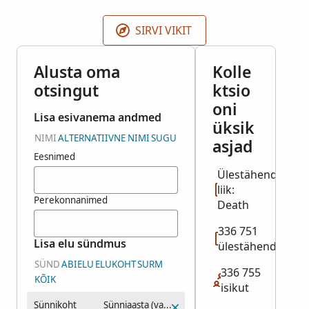
SIRVI VIKIT
Alusta oma
Kolle
otsingut
ktsio
oni
Lisa esivanema andmed
üksik
NIMI
ALTERNATIIVNE NIMI
SUGU
asjad
Eesnimed
Ülestähenduse
liik:
Perekonnanimed
Death
336 751
Lisa elu sündmus
ülestähendust
SÜND
ABIELU
ELUKOHT
SURM
336 755
KÕIK
isikut
Sünnikoht
Sünniaasta (vahemik)