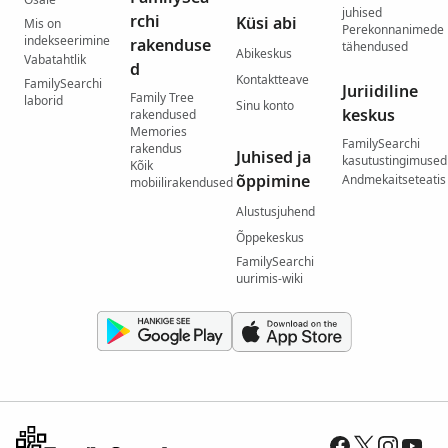
juhised
rchi
Küsi abi
Mis on
Perekonnanimede
indekseerimine
rakenduse
tähendused
Abikeskus
Vabatahtlik
d
Kontaktteave
FamilySearchi
Juriidiline
Family Tree
laborid
Sinu konto
keskus
rakendused
Memories
FamilySearchi
rakendus
Juhised ja
kasutustingimused
Kõik
õppimine
Andmekaitseteatis
mobiilirakendused
Alustusjuhend
Õppekeskus
FamilySearchi
uurimis-wiki